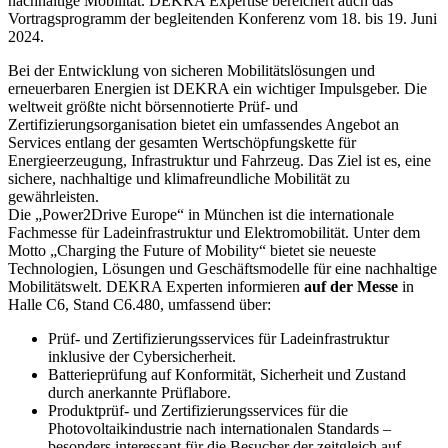
nachhaltige Mobilität. DEKRA Expertise bereichert auch das
Vortragsprogramm der begleitenden Konferenz vom 18. bis 19. Juni
2024.
Bei der Entwicklung von sicheren Mobilitätslösungen und
erneuerbaren Energien ist DEKRA ein wichtiger Impulsgeber. Die
weltweit größte nicht börsennotierte Prüf- und
Zertifizierungsorganisation bietet ein umfassendes Angebot an
Services entlang der gesamten Wertschöpfungskette für
Energieerzeugung, Infrastruktur und Fahrzeug. Das Ziel ist es, eine
sichere, nachhaltige und klimafreundliche Mobilität zu
gewährleisten.
Die „Power2Drive Europe“ in München ist die internationale
Fachmesse für Ladeinfrastruktur und Elektromobilität. Unter dem
Motto „Charging the Future of Mobility“ bietet sie neueste
Technologien, Lösungen und Geschäftsmodelle für eine nachhaltige
Mobilitätswelt. DEKRA Experten informieren
auf der Messe
in
Halle C6, Stand C6.480, umfassend über:
Prüf- und Zertifizierungsservices für Ladeinfrastruktur
inklusive der Cybersicherheit.
Batterieprüfung auf Konformität, Sicherheit und Zustand
durch anerkannte Prüflabore.
Produktprüf- und Zertifizierungsservices für die
Photovoltaikindustrie nach internationalen Standards –
besonders interessant für die Besucher der zeitgleich auf