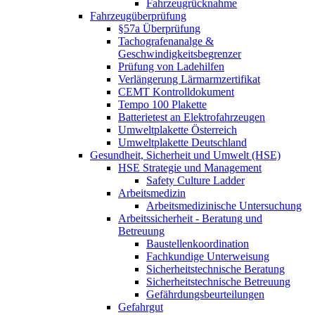
Fahrzeugrücknahme
Fahrzeugüberprüfung
§57a Überprüfung
Tachografenanalge &
Geschwindigkeitsbegrenzer
Prüfung von Ladehilfen
Verlängerung Lärmarmzertifikat
CEMT Kontrolldokument
Tempo 100 Plakette
Batterietest an Elektrofahrzeugen
Umweltplakette Österreich
Umweltplakette Deutschland
Gesundheit, Sicherheit und Umwelt (HSE)
HSE Strategie und Management
Safety Culture Ladder
Arbeitsmedizin
Arbeitsmedizinische Untersuchung
Arbeitssicherheit - Beratung und
Betreuung
Baustellenkoordination
Fachkundige Unterweisung
Sicherheitstechnische Beratung
Sicherheitstechnische Betreuung
Gefährdungsbeurteilungen
Gefahrgut