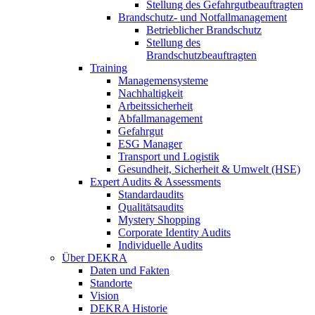
Stellung des Gefahrgutbeauftragten
Brandschutz- und Notfallmanagement
Betrieblicher Brandschutz
Stellung des
Brandschutzbeauftragten
Training
Managemensysteme
Nachhaltigkeit
Arbeitssicherheit
Abfallmanagement
Gefahrgut
ESG Manager
Transport und Logistik
Gesundheit, Sicherheit & Umwelt (HSE)
Expert Audits & Assessments
Standardaudits
Qualitätsaudits
Mystery Shopping
Corporate Identity Audits
Individuelle Audits
Über DEKRA
Daten und Fakten
Standorte
Vision
DEKRA Historie