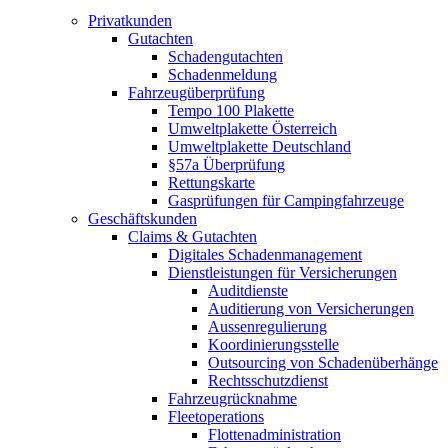
Privatkunden
Gutachten
Schadengutachten
Schadenmeldung
Fahrzeugüberprüfung
Tempo 100 Plakette
Umweltplakette Österreich
Umweltplakette Deutschland
§57a Überprüfung
Rettungskarte
Gasprüfungen für Campingfahrzeuge
Geschäftskunden
Claims & Gutachten
Digitales Schadenmanagement
Dienstleistungen für Versicherungen
Auditdienste
Auditierung von Versicherungen
Aussenregulierung
Koordinierungsstelle
Outsourcing von Schadenüberhänge
Rechtsschutzdienst
Fahrzeugrücknahme
Fleetoperations
Flottenadministration