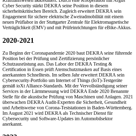
Kraftfahrtwesen akkreditiert. Durch eine Kooperation mit Argus
Cyber Security stärkt DEKRA seine Position in diesem
sicherheitskritischen Bereich. Zugleich erweitert DEKRA sein
Engagement für sichere elektrische Zweiradmobilität mit einem
neuen Prüflabor in der Stuttgarter Zentrale für Elektromagnetische
Verträglichkeit (EMV) und mit Prüfeinrichtungen für eBike-Akkus.
2020-2021
Zu Beginn der Coronapandemie 2020 baut DEKRA seine führende
Position bei der Prüfung und Zertifizierung persönlicher
Schutzausrüstung aus. Das Labor der DEKRA Testing &
Certification in Essen prüft Atemschutzmasken auf Basis eines
anerkannten Schnelltests. Im selben Jahr erweitert DEKRA sein
Cybersecurity-Portfolio um Internet of Things (IoT)-Testgeräte
gemäß ioXt Alliance-Standards. Mit der Vervollständigung seiner
Services in der Lärmmessung wird DEKRA Ende 2020 Benannte
Stelle für die akustische Prüfung von Maschinen und Anlagen. 2021
überwachen DEKRA Audit-Experten die Sicherheit, Gesundheit
und Arbeitsweise von Corona-Teststationen in Baden-Württemberg.
Im August 2021 wird DEKRA als Technischer Dienst für
Cybersecurity und Software-Updates im Automobilsektor
anerkannt.