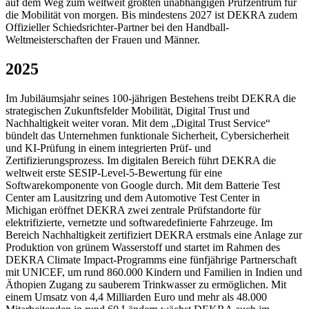
auf dem Weg zum weltweit größten unabhängigen Prüfzentrum für
die Mobilität von morgen. Bis mindestens 2027 ist DEKRA zudem
Offizieller Schiedsrichter-Partner bei den Handball-
Weltmeisterschaften der Frauen und Männer.
2025
Im Jubiläumsjahr seines 100-jährigen Bestehens treibt DEKRA die
strategischen Zukunftsfelder Mobilität, Digital Trust und
Nachhaltigkeit weiter voran. Mit dem „Digital Trust Service“
bündelt das Unternehmen funktionale Sicherheit, Cybersicherheit
und KI-Prüfung in einem integrierten Prüf- und
Zertifizierungsprozess. Im digitalen Bereich führt DEKRA die
weltweit erste SESIP-Level-5-Bewertung für eine
Softwarekomponente von Google durch. Mit dem Batterie Test
Center am Lausitzring und dem Automotive Test Center in
Michigan eröffnet DEKRA zwei zentrale Prüfstandorte für
elektrifizierte, vernetzte und softwaredefinierte Fahrzeuge. Im
Bereich Nachhaltigkeit zertifiziert DEKRA erstmals eine Anlage zur
Produktion von grünem Wasserstoff und startet im Rahmen des
DEKRA Climate Impact-Programms eine fünfjährige Partnerschaft
mit UNICEF, um rund 860.000 Kindern und Familien in Indien und
Äthopien Zugang zu sauberem Trinkwasser zu ermöglichen. Mit
einem Umsatz von 4,4 Milliarden Euro und mehr als 48.000