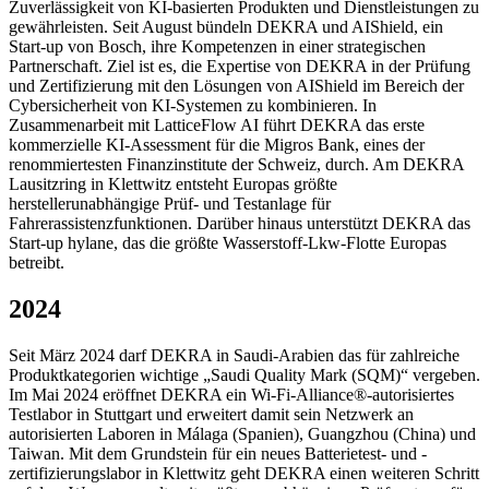
Zuverlässigkeit von KI-basierten Produkten und Dienstleistungen zu
gewährleisten. Seit August bündeln DEKRA und AIShield, ein
Start-up von Bosch, ihre Kompetenzen in einer strategischen
Partnerschaft. Ziel ist es, die Expertise von DEKRA in der Prüfung
und Zertifizierung mit den Lösungen von AIShield im Bereich der
Cybersicherheit von KI-Systemen zu kombinieren. In
Zusammenarbeit mit LatticeFlow AI führt DEKRA das erste
kommerzielle KI-Assessment für die Migros Bank, eines der
renommiertesten Finanzinstitute der Schweiz, durch. Am DEKRA
Lausitzring in Klettwitz entsteht Europas größte
herstellerunabhängige Prüf- und Testanlage für
Fahrerassistenzfunktionen. Darüber hinaus unterstützt DEKRA das
Start-up hylane, das die größte Wasserstoff-Lkw-Flotte Europas
betreibt.
2024
Seit März 2024 darf DEKRA in Saudi-Arabien das für zahlreiche
Produktkategorien wichtige „Saudi Quality Mark (SQM)“ vergeben.
Im Mai 2024 eröffnet DEKRA ein Wi-Fi-Alliance®-autorisiertes
Testlabor in Stuttgart und erweitert damit sein Netzwerk an
autorisierten Laboren in Málaga (Spanien), Guangzhou (China) und
Taiwan. Mit dem Grundstein für ein neues Batterietest- und -
zertifizierungslabor in Klettwitz geht DEKRA einen weiteren Schritt