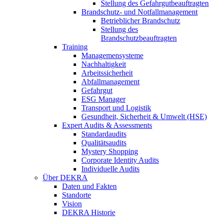
Stellung des Gefahrgutbeauftragten
Brandschutz- und Notfallmanagement
Betrieblicher Brandschutz
Stellung des
Brandschutzbeauftragten
Training
Managemensysteme
Nachhaltigkeit
Arbeitssicherheit
Abfallmanagement
Gefahrgut
ESG Manager
Transport und Logistik
Gesundheit, Sicherheit & Umwelt (HSE)
Expert Audits & Assessments
Standardaudits
Qualitätsaudits
Mystery Shopping
Corporate Identity Audits
Individuelle Audits
Über DEKRA
Daten und Fakten
Standorte
Vision
DEKRA Historie