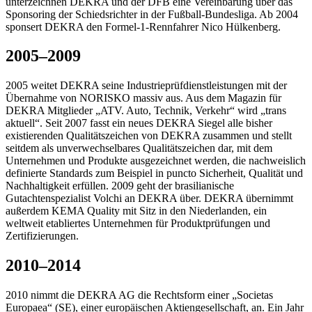
unterzeichnen DEKRA und der DFB eine Vereinbarung über das
Sponsoring der Schiedsrichter in der Fußball-Bundesliga. Ab 2004
sponsert DEKRA den Formel-1-Rennfahrer Nico Hülkenberg.
2005–2009
2005 weitet DEKRA seine Industrieprüfdienstleistungen mit der
Übernahme von NORISKO massiv aus. Aus dem Magazin für
DEKRA Mitglieder „ATV. Auto, Technik, Verkehr“ wird „trans
aktuell“. Seit 2007 fasst ein neues DEKRA Siegel alle bisher
existierenden Qualitätszeichen von DEKRA zusammen und stellt
seitdem als unverwechselbares Qualitätszeichen dar, mit dem
Unternehmen und Produkte ausgezeichnet werden, die nachweislich
definierte Standards zum Beispiel in puncto Sicherheit, Qualität und
Nachhaltigkeit erfüllen. 2009 geht der brasilianische
Gutachtenspezialist Volchi an DEKRA über. DEKRA übernimmt
außerdem KEMA Quality mit Sitz in den Niederlanden, ein
weltweit etabliertes Unternehmen für Produktprüfungen und
Zertifizierungen.
2010–2014
2010 nimmt die DEKRA AG die Rechtsform einer „Societas
Europaea“ (SE), einer europäischen Aktiengesellschaft, an. Ein Jahr