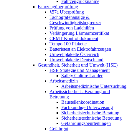
Fahrzeugrücknahme
Fahrzeugüberprüfung
§57a Überprüfung
Tachografenanalge &
Geschwindigkeitsbegrenzer
Prüfung von Ladehilfen
Verlängerung Lärmarmzertifikat
CEMT Kontrolldokument
Tempo 100 Plakette
Batterietest an Elektrofahrzeugen
Umweltplakette Österreich
Umweltplakette Deutschland
Gesundheit, Sicherheit und Umwelt (HSE)
HSE Strategie und Management
Safety Culture Ladder
Arbeitsmedizin
Arbeitsmedizinische Untersuchung
Arbeitssicherheit - Beratung und
Betreuung
Baustellenkoordination
Fachkundige Unterweisung
Sicherheitstechnische Beratung
Sicherheitstechnische Betreuung
Gefährdungsbeurteilungen
Gefahrgut