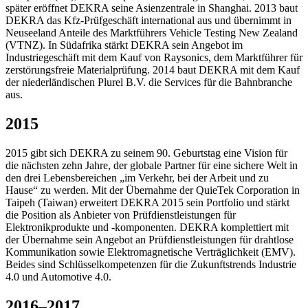
später eröffnet DEKRA seine Asienzentrale in Shanghai. 2013 baut
DEKRA das Kfz-Prüfgeschäft international aus und übernimmt in
Neuseeland Anteile des Marktführers Vehicle Testing New Zealand
(VTNZ). In Südafrika stärkt DEKRA sein Angebot im
Industriegeschäft mit dem Kauf von Raysonics, dem Marktführer für
zerstörungsfreie Materialprüfung. 2014 baut DEKRA mit dem Kauf
der niederländischen Plurel B.V. die Services für die Bahnbranche
aus.
2015
2015 gibt sich DEKRA zu seinem 90. Geburtstag eine Vision für
die nächsten zehn Jahre, der globale Partner für eine sichere Welt in
den drei Lebensbereichen „im Verkehr, bei der Arbeit und zu
Hause“ zu werden. Mit der Übernahme der QuieTek Corporation in
Taipeh (Taiwan) erweitert DEKRA 2015 sein Portfolio und stärkt
die Position als Anbieter von Prüfdienstleistungen für
Elektronikprodukte und -komponenten. DEKRA komplettiert mit
der Übernahme sein Angebot an Prüfdienstleistungen für drahtlose
Kommunikation sowie Elektromagnetische Verträglichkeit (EMV).
Beides sind Schlüsselkompetenzen für die Zukunftstrends Industrie
4.0 und Automotive 4.0.
2016–2017