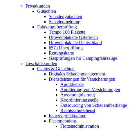
Privatkunden
Gutachten
Schadengutachten
Schadenmeldung
Fahrzeugüberprüfung
Tempo 100 Plakette
Umweltplakette Österreich
Umweltplakette Deutschland
§57a Überprüfung
Rettungskarte
Gasprüfungen für Campingfahrzeuge
Geschäftskunden
Claims & Gutachten
Digitales Schadenmanagement
Dienstleistungen für Versicherungen
Auditdienste
Auditierung von Versicherungen
Aussenregulierung
Koordinierungsstelle
Outsourcing von Schadenüberhänge
Rechtsschutzdienst
Fahrzeugrücknahme
Fleetoperations
Flottenadministration