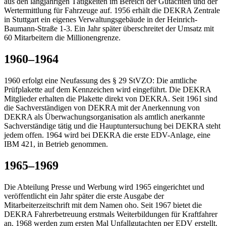
aus den langjährigen Tätigkeiten im Bereich der Gutachten und der
Wertermittlung für Fahrzeuge auf. 1956 erhält die DEKRA Zentrale
in Stuttgart ein eigenes Verwaltungsgebäude in der Heinrich-
Baumann-Straße 1-3. Ein Jahr später überschreitet der Umsatz mit
60 Mitarbeitern die Millionengrenze.
1960–1964
1960 erfolgt eine Neufassung des § 29 StVZO: Die amtliche
Prüfplakette auf dem Kennzeichen wird eingeführt. Die DEKRA
Mitglieder erhalten die Plakette direkt von DEKRA. Seit 1961 sind
die Sachverständigen von DEKRA mit der Anerkennung von
DEKRA als Überwachungsorganisation als amtlich anerkannte
Sachverständige tätig und die Hauptuntersuchung bei DEKRA steht
jedem offen. 1964 wird bei DEKRA die erste EDV-Anlage, eine
IBM 421, in Betrieb genommen.
1965–1969
Die Abteilung Presse und Werbung wird 1965 eingerichtet und
veröffentlicht ein Jahr später die erste Ausgabe der
Mitarbeiterzeitschrift mit dem Namen oho. Seit 1967 bietet die
DEKRA Fahrerbetreuung erstmals Weiterbildungen für Kraftfahrer
an. 1968 werden zum ersten Mal Unfallgutachten per EDV erstellt.