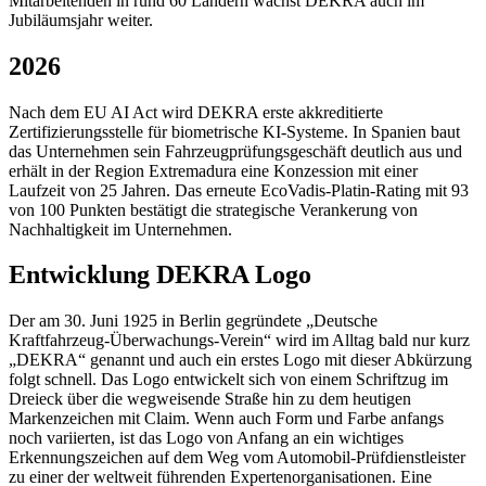
Mitarbeitenden in rund 60 Ländern wächst DEKRA auch im
Jubiläumsjahr weiter.
2026
Nach dem EU AI Act wird DEKRA erste akkreditierte
Zertifizierungsstelle für biometrische KI-Systeme. In Spanien baut
das Unternehmen sein Fahrzeugprüfungsgeschäft deutlich aus und
erhält in der Region Extremadura eine Konzession mit einer
Laufzeit von 25 Jahren. Das erneute EcoVadis-Platin-Rating mit 93
von 100 Punkten bestätigt die strategische Verankerung von
Nachhaltigkeit im Unternehmen.
Entwicklung DEKRA Logo
Der am 30. Juni 1925 in Berlin gegründete „Deutsche
Kraftfahrzeug-Überwachungs-Verein“ wird im Alltag bald nur kurz
„DEKRA“ genannt und auch ein erstes Logo mit dieser Abkürzung
folgt schnell. Das Logo entwickelt sich von einem Schriftzug im
Dreieck über die wegweisende Straße hin zu dem heutigen
Markenzeichen mit Claim. Wenn auch Form und Farbe anfangs
noch variierten, ist das Logo von Anfang an ein wichtiges
Erkennungszeichen auf dem Weg vom Automobil-Prüfdienstleister
zu einer der weltweit führenden Expertenorganisationen. Eine