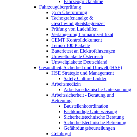
Fahrzeugrücknahme
Fahrzeugüberprüfung
§57a Überprüfung
Tachografenanalge &
Geschwindigkeitsbegrenzer
Prüfung von Ladehilfen
Verlängerung Lärmarmzertifikat
CEMT Kontrolldokument
Tempo 100 Plakette
Batterietest an Elektrofahrzeugen
Umweltplakette Österreich
Umweltplakette Deutschland
Gesundheit, Sicherheit und Umwelt (HSE)
HSE Strategie und Management
Safety Culture Ladder
Arbeitsmedizin
Arbeitsmedizinische Untersuchung
Arbeitssicherheit - Beratung und
Betreuung
Baustellenkoordination
Fachkundige Unterweisung
Sicherheitstechnische Beratung
Sicherheitstechnische Betreuung
Gefährdungsbeurteilungen
Gefahrgut