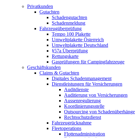
Privatkunden
Gutachten
Schadengutachten
Schadenmeldung
Fahrzeugüberprüfung
Tempo 100 Plakette
Umweltplakette Österreich
Umweltplakette Deutschland
§57a Überprüfung
Rettungskarte
Gasprüfungen für Campingfahrzeuge
Geschäftskunden
Claims & Gutachten
Digitales Schadenmanagement
Dienstleistungen für Versicherungen
Auditdienste
Auditierung von Versicherungen
Aussenregulierung
Koordinierungsstelle
Outsourcing von Schadenüberhänge
Rechtsschutzdienst
Fahrzeugrücknahme
Fleetoperations
Flottenadministration