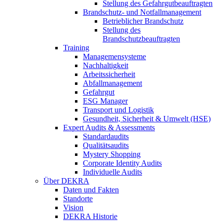
Stellung des Gefahrgutbeauftragten
Brandschutz- und Notfallmanagement
Betrieblicher Brandschutz
Stellung des
Brandschutzbeauftragten
Training
Managemensysteme
Nachhaltigkeit
Arbeitssicherheit
Abfallmanagement
Gefahrgut
ESG Manager
Transport und Logistik
Gesundheit, Sicherheit & Umwelt (HSE)
Expert Audits & Assessments
Standardaudits
Qualitätsaudits
Mystery Shopping
Corporate Identity Audits
Individuelle Audits
Über DEKRA
Daten und Fakten
Standorte
Vision
DEKRA Historie