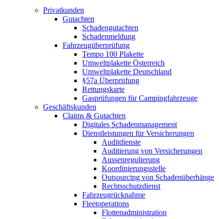
Privatkunden
Gutachten
Schadengutachten
Schadenmeldung
Fahrzeugüberprüfung
Tempo 100 Plakette
Umweltplakette Österreich
Umweltplakette Deutschland
§57a Überprüfung
Rettungskarte
Gasprüfungen für Campingfahrzeuge
Geschäftskunden
Claims & Gutachten
Digitales Schadenmanagement
Dienstleistungen für Versicherungen
Auditdienste
Auditierung von Versicherungen
Aussenregulierung
Koordinierungsstelle
Outsourcing von Schadenüberhänge
Rechtsschutzdienst
Fahrzeugrücknahme
Fleetoperations
Flottenadministration