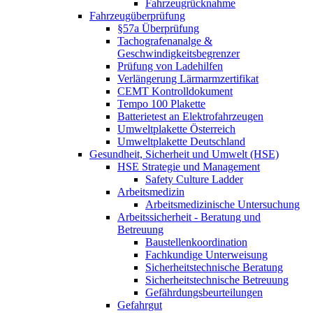
Fahrzeugrücknahme
Fahrzeugüberprüfung
§57a Überprüfung
Tachografenanalge &
Geschwindigkeitsbegrenzer
Prüfung von Ladehilfen
Verlängerung Lärmarmzertifikat
CEMT Kontrolldokument
Tempo 100 Plakette
Batterietest an Elektrofahrzeugen
Umweltplakette Österreich
Umweltplakette Deutschland
Gesundheit, Sicherheit und Umwelt (HSE)
HSE Strategie und Management
Safety Culture Ladder
Arbeitsmedizin
Arbeitsmedizinische Untersuchung
Arbeitssicherheit - Beratung und
Betreuung
Baustellenkoordination
Fachkundige Unterweisung
Sicherheitstechnische Beratung
Sicherheitstechnische Betreuung
Gefährdungsbeurteilungen
Gefahrgut