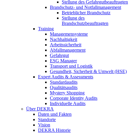
Stellung des Gefahrgutbeauftragten
Brandschutz- und Notfallmanagement
Betrieblicher Brandschutz
Stellung des
Brandschutzbeauftragten
Training
Managemensysteme
Nachhaltigkeit
Arbeitssicherheit
Abfallmanagement
Gefahrgut
ESG Manager
Transport und Logistik
Gesundheit, Sicherheit & Umwelt (HSE)
Expert Audits & Assessments
Standardaudits
Qualitätsaudits
Mystery Shopping
Corporate Identity Audits
Individuelle Audits
Über DEKRA
Daten und Fakten
Standorte
Vision
DEKRA Historie