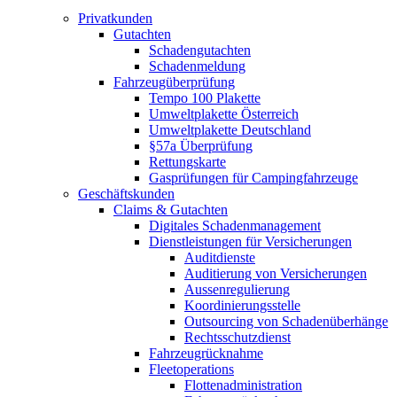
Privatkunden
Gutachten
Schadengutachten
Schadenmeldung
Fahrzeugüberprüfung
Tempo 100 Plakette
Umweltplakette Österreich
Umweltplakette Deutschland
§57a Überprüfung
Rettungskarte
Gasprüfungen für Campingfahrzeuge
Geschäftskunden
Claims & Gutachten
Digitales Schadenmanagement
Dienstleistungen für Versicherungen
Auditdienste
Auditierung von Versicherungen
Aussenregulierung
Koordinierungsstelle
Outsourcing von Schadenüberhänge
Rechtsschutzdienst
Fahrzeugrücknahme
Fleetoperations
Flottenadministration