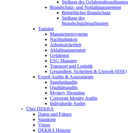
Stellung des Gefahrgutbeauftragten
Brandschutz- und Notfallmanagement
Betrieblicher Brandschutz
Stellung des
Brandschutzbeauftragten
Training
Managemensysteme
Nachhaltigkeit
Arbeitssicherheit
Abfallmanagement
Gefahrgut
ESG Manager
Transport und Logistik
Gesundheit, Sicherheit & Umwelt (HSE)
Expert Audits & Assessments
Standardaudits
Qualitätsaudits
Mystery Shopping
Corporate Identity Audits
Individuelle Audits
Über DEKRA
Daten und Fakten
Standorte
Vision
DEKRA Historie