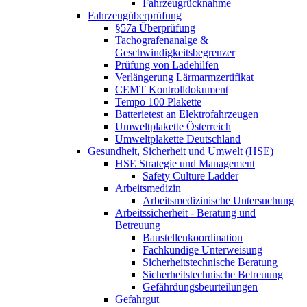
Fahrzeugrücknahme
Fahrzeugüberprüfung
§57a Überprüfung
Tachografenanalge &
Geschwindigkeitsbegrenzer
Prüfung von Ladehilfen
Verlängerung Lärmarmzertifikat
CEMT Kontrolldokument
Tempo 100 Plakette
Batterietest an Elektrofahrzeugen
Umweltplakette Österreich
Umweltplakette Deutschland
Gesundheit, Sicherheit und Umwelt (HSE)
HSE Strategie und Management
Safety Culture Ladder
Arbeitsmedizin
Arbeitsmedizinische Untersuchung
Arbeitssicherheit - Beratung und
Betreuung
Baustellenkoordination
Fachkundige Unterweisung
Sicherheitstechnische Beratung
Sicherheitstechnische Betreuung
Gefährdungsbeurteilungen
Gefahrgut