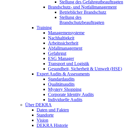
Stellung des Gefahrgutbeauftragten
Brandschutz- und Notfallmanagement
Betrieblicher Brandschutz
Stellung des
Brandschutzbeauftragten
Training
Managemensysteme
Nachhaltigkeit
Arbeitssicherheit
Abfallmanagement
Gefahrgut
ESG Manager
Transport und Logistik
Gesundheit, Sicherheit & Umwelt (HSE)
Expert Audits & Assessments
Standardaudits
Qualitätsaudits
Mystery Shopping
Corporate Identity Audits
Individuelle Audits
Über DEKRA
Daten und Fakten
Standorte
Vision
DEKRA Historie