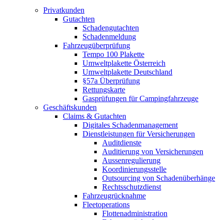
Privatkunden
Gutachten
Schadengutachten
Schadenmeldung
Fahrzeugüberprüfung
Tempo 100 Plakette
Umweltplakette Österreich
Umweltplakette Deutschland
§57a Überprüfung
Rettungskarte
Gasprüfungen für Campingfahrzeuge
Geschäftskunden
Claims & Gutachten
Digitales Schadenmanagement
Dienstleistungen für Versicherungen
Auditdienste
Auditierung von Versicherungen
Aussenregulierung
Koordinierungsstelle
Outsourcing von Schadenüberhänge
Rechtsschutzdienst
Fahrzeugrücknahme
Fleetoperations
Flottenadministration