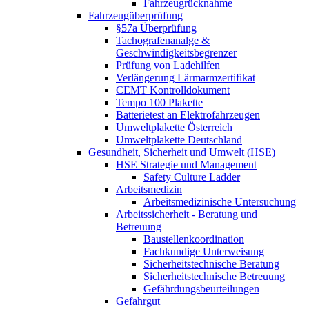
Fahrzeugrücknahme
Fahrzeugüberprüfung
§57a Überprüfung
Tachografenanalge &
Geschwindigkeitsbegrenzer
Prüfung von Ladehilfen
Verlängerung Lärmarmzertifikat
CEMT Kontrolldokument
Tempo 100 Plakette
Batterietest an Elektrofahrzeugen
Umweltplakette Österreich
Umweltplakette Deutschland
Gesundheit, Sicherheit und Umwelt (HSE)
HSE Strategie und Management
Safety Culture Ladder
Arbeitsmedizin
Arbeitsmedizinische Untersuchung
Arbeitssicherheit - Beratung und
Betreuung
Baustellenkoordination
Fachkundige Unterweisung
Sicherheitstechnische Beratung
Sicherheitstechnische Betreuung
Gefährdungsbeurteilungen
Gefahrgut