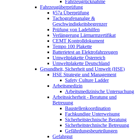
Fahrzeugrücknahme
Fahrzeugüberprüfung
§57a Überprüfung
Tachografenanalge &
Geschwindigkeitsbegrenzer
Prüfung von Ladehilfen
Verlängerung Lärmarmzertifikat
CEMT Kontrolldokument
Tempo 100 Plakette
Batterietest an Elektrofahrzeugen
Umweltplakette Österreich
Umweltplakette Deutschland
Gesundheit, Sicherheit und Umwelt (HSE)
HSE Strategie und Management
Safety Culture Ladder
Arbeitsmedizin
Arbeitsmedizinische Untersuchung
Arbeitssicherheit - Beratung und
Betreuung
Baustellenkoordination
Fachkundige Unterweisung
Sicherheitstechnische Beratung
Sicherheitstechnische Betreuung
Gefährdungsbeurteilungen
Gefahrgut