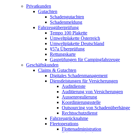
Privatkunden
Gutachten
Schadengutachten
Schadenmeldung
Fahrzeugüberprüfung
Tempo 100 Plakette
Umweltplakette Österreich
Umweltplakette Deutschland
§57a Überprüfung
Rettungskarte
Gasprüfungen für Campingfahrzeuge
Geschäftskunden
Claims & Gutachten
Digitales Schadenmanagement
Dienstleistungen für Versicherungen
Auditdienste
Auditierung von Versicherungen
Aussenregulierung
Koordinierungsstelle
Outsourcing von Schadenüberhänge
Rechtsschutzdienst
Fahrzeugrücknahme
Fleetoperations
Flottenadministration