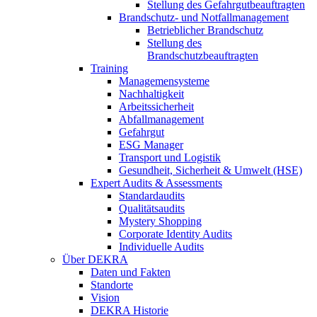
Stellung des Gefahrgutbeauftragten
Brandschutz- und Notfallmanagement
Betrieblicher Brandschutz
Stellung des
Brandschutzbeauftragten
Training
Managemensysteme
Nachhaltigkeit
Arbeitssicherheit
Abfallmanagement
Gefahrgut
ESG Manager
Transport und Logistik
Gesundheit, Sicherheit & Umwelt (HSE)
Expert Audits & Assessments
Standardaudits
Qualitätsaudits
Mystery Shopping
Corporate Identity Audits
Individuelle Audits
Über DEKRA
Daten und Fakten
Standorte
Vision
DEKRA Historie