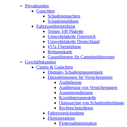
Privatkunden
Gutachten
Schadengutachten
Schadenmeldung
Fahrzeugüberprüfung
Tempo 100 Plakette
Umweltplakette Österreich
Umweltplakette Deutschland
§57a Überprüfung
Rettungskarte
Gasprüfungen für Campingfahrzeuge
Geschäftskunden
Claims & Gutachten
Digitales Schadenmanagement
Dienstleistungen für Versicherungen
Auditdienste
Auditierung von Versicherungen
Aussenregulierung
Koordinierungsstelle
Outsourcing von Schadenüberhänge
Rechtsschutzdienst
Fahrzeugrücknahme
Fleetoperations
Flottenadministration