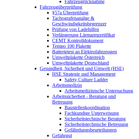
Fahrzeugrücknahme
Fahrzeugüberprüfung
§57a Überprüfung
Tachografenanalge &
Geschwindigkeitsbegrenzer
Prüfung von Ladehilfen
Verlängerung Lärmarmzertifikat
CEMT Kontrolldokument
Tempo 100 Plakette
Batterietest an Elektrofahrzeugen
Umweltplakette Österreich
Umweltplakette Deutschland
Gesundheit, Sicherheit und Umwelt (HSE)
HSE Strategie und Management
Safety Culture Ladder
Arbeitsmedizin
Arbeitsmedizinische Untersuchung
Arbeitssicherheit - Beratung und
Betreuung
Baustellenkoordination
Fachkundige Unterweisung
Sicherheitstechnische Beratung
Sicherheitstechnische Betreuung
Gefährdungsbeurteilungen
Gefahrgut