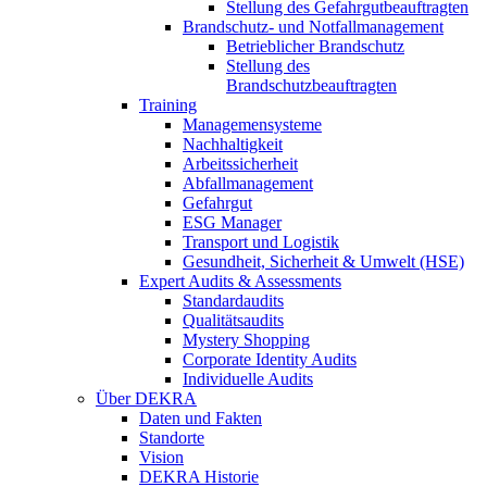
Stellung des Gefahrgutbeauftragten
Brandschutz- und Notfallmanagement
Betrieblicher Brandschutz
Stellung des
Brandschutzbeauftragten
Training
Managemensysteme
Nachhaltigkeit
Arbeitssicherheit
Abfallmanagement
Gefahrgut
ESG Manager
Transport und Logistik
Gesundheit, Sicherheit & Umwelt (HSE)
Expert Audits & Assessments
Standardaudits
Qualitätsaudits
Mystery Shopping
Corporate Identity Audits
Individuelle Audits
Über DEKRA
Daten und Fakten
Standorte
Vision
DEKRA Historie