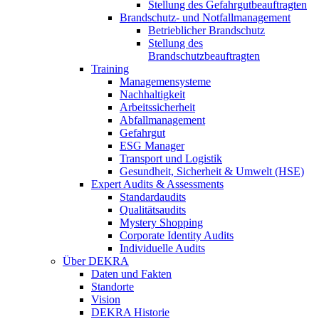
Stellung des Gefahrgutbeauftragten
Brandschutz- und Notfallmanagement
Betrieblicher Brandschutz
Stellung des
Brandschutzbeauftragten
Training
Managemensysteme
Nachhaltigkeit
Arbeitssicherheit
Abfallmanagement
Gefahrgut
ESG Manager
Transport und Logistik
Gesundheit, Sicherheit & Umwelt (HSE)
Expert Audits & Assessments
Standardaudits
Qualitätsaudits
Mystery Shopping
Corporate Identity Audits
Individuelle Audits
Über DEKRA
Daten und Fakten
Standorte
Vision
DEKRA Historie