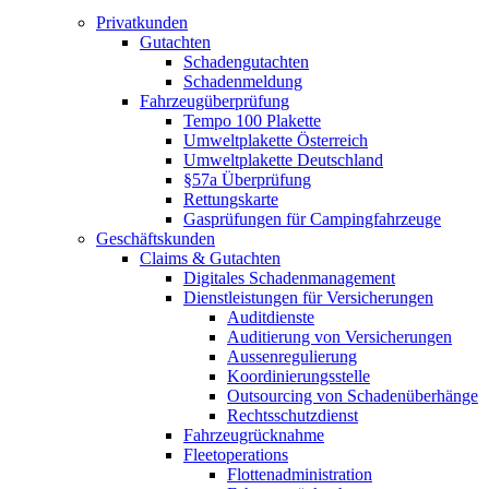
Privatkunden
Gutachten
Schadengutachten
Schadenmeldung
Fahrzeugüberprüfung
Tempo 100 Plakette
Umweltplakette Österreich
Umweltplakette Deutschland
§57a Überprüfung
Rettungskarte
Gasprüfungen für Campingfahrzeuge
Geschäftskunden
Claims & Gutachten
Digitales Schadenmanagement
Dienstleistungen für Versicherungen
Auditdienste
Auditierung von Versicherungen
Aussenregulierung
Koordinierungsstelle
Outsourcing von Schadenüberhänge
Rechtsschutzdienst
Fahrzeugrücknahme
Fleetoperations
Flottenadministration