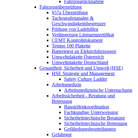
Fahrzeugrücknahme
Fahrzeugüberprüfung
§57a Überprüfung
Tachografenanalge &
Geschwindigkeitsbegrenzer
Prüfung von Ladehilfen
Verlängerung Lärmarmzertifikat
CEMT Kontrolldokument
Tempo 100 Plakette
Batterietest an Elektrofahrzeugen
Umweltplakette Österreich
Umweltplakette Deutschland
Gesundheit, Sicherheit und Umwelt (HSE)
HSE Strategie und Management
Safety Culture Ladder
Arbeitsmedizin
Arbeitsmedizinische Untersuchung
Arbeitssicherheit - Beratung und
Betreuung
Baustellenkoordination
Fachkundige Unterweisung
Sicherheitstechnische Beratung
Sicherheitstechnische Betreuung
Gefährdungsbeurteilungen
Gefahrgut