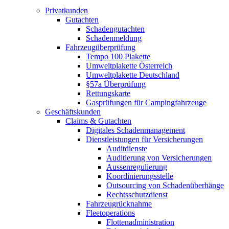
Privatkunden
Gutachten
Schadengutachten
Schadenmeldung
Fahrzeugüberprüfung
Tempo 100 Plakette
Umweltplakette Österreich
Umweltplakette Deutschland
§57a Überprüfung
Rettungskarte
Gasprüfungen für Campingfahrzeuge
Geschäftskunden
Claims & Gutachten
Digitales Schadenmanagement
Dienstleistungen für Versicherungen
Auditdienste
Auditierung von Versicherungen
Aussenregulierung
Koordinierungsstelle
Outsourcing von Schadenüberhänge
Rechtsschutzdienst
Fahrzeugrücknahme
Fleetoperations
Flottenadministration