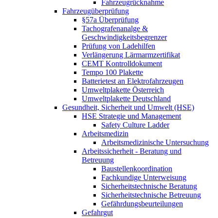
Fahrzeugrücknahme
Fahrzeugüberprüfung
§57a Überprüfung
Tachografenanalge &
Geschwindigkeitsbegrenzer
Prüfung von Ladehilfen
Verlängerung Lärmarmzertifikat
CEMT Kontrolldokument
Tempo 100 Plakette
Batterietest an Elektrofahrzeugen
Umweltplakette Österreich
Umweltplakette Deutschland
Gesundheit, Sicherheit und Umwelt (HSE)
HSE Strategie und Management
Safety Culture Ladder
Arbeitsmedizin
Arbeitsmedizinische Untersuchung
Arbeitssicherheit - Beratung und
Betreuung
Baustellenkoordination
Fachkundige Unterweisung
Sicherheitstechnische Beratung
Sicherheitstechnische Betreuung
Gefährdungsbeurteilungen
Gefahrgut