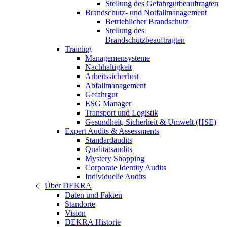
Stellung des Gefahrgutbeauftragten
Brandschutz- und Notfallmanagement
Betrieblicher Brandschutz
Stellung des
Brandschutzbeauftragten
Training
Managemensysteme
Nachhaltigkeit
Arbeitssicherheit
Abfallmanagement
Gefahrgut
ESG Manager
Transport und Logistik
Gesundheit, Sicherheit & Umwelt (HSE)
Expert Audits & Assessments
Standardaudits
Qualitätsaudits
Mystery Shopping
Corporate Identity Audits
Individuelle Audits
Über DEKRA
Daten und Fakten
Standorte
Vision
DEKRA Historie