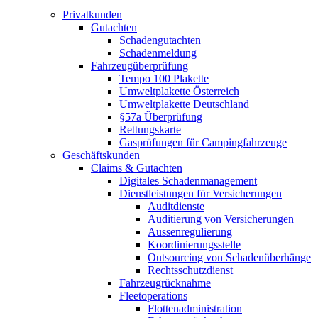
Privatkunden
Gutachten
Schadengutachten
Schadenmeldung
Fahrzeugüberprüfung
Tempo 100 Plakette
Umweltplakette Österreich
Umweltplakette Deutschland
§57a Überprüfung
Rettungskarte
Gasprüfungen für Campingfahrzeuge
Geschäftskunden
Claims & Gutachten
Digitales Schadenmanagement
Dienstleistungen für Versicherungen
Auditdienste
Auditierung von Versicherungen
Aussenregulierung
Koordinierungsstelle
Outsourcing von Schadenüberhänge
Rechtsschutzdienst
Fahrzeugrücknahme
Fleetoperations
Flottenadministration