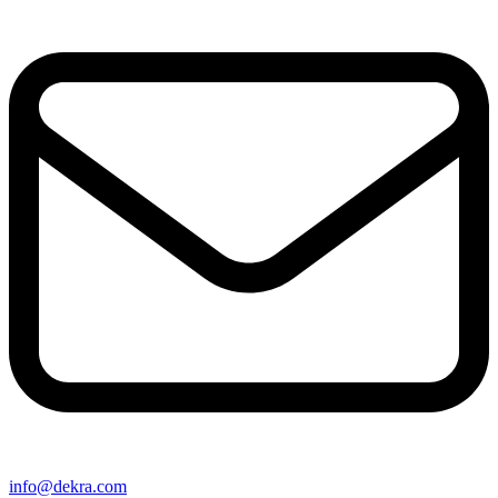
info@​dekra​.com