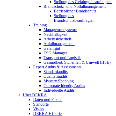
Stellung des Gefahrgutbeauftragten
Brandschutz- und Notfallmanagement
Betrieblicher Brandschutz
Stellung des
Brandschutzbeauftragten
Training
Managemensysteme
Nachhaltigkeit
Arbeitssicherheit
Abfallmanagement
Gefahrgut
ESG Manager
Transport und Logistik
Gesundheit, Sicherheit & Umwelt (HSE)
Expert Audits & Assessments
Standardaudits
Qualitätsaudits
Mystery Shopping
Corporate Identity Audits
Individuelle Audits
Über DEKRA
Daten und Fakten
Standorte
Vision
DEKRA Historie