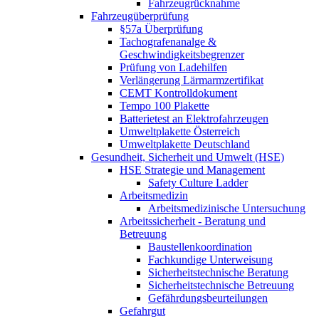
Fahrzeugrücknahme
Fahrzeugüberprüfung
§57a Überprüfung
Tachografenanalge &
Geschwindigkeitsbegrenzer
Prüfung von Ladehilfen
Verlängerung Lärmarmzertifikat
CEMT Kontrolldokument
Tempo 100 Plakette
Batterietest an Elektrofahrzeugen
Umweltplakette Österreich
Umweltplakette Deutschland
Gesundheit, Sicherheit und Umwelt (HSE)
HSE Strategie und Management
Safety Culture Ladder
Arbeitsmedizin
Arbeitsmedizinische Untersuchung
Arbeitssicherheit - Beratung und
Betreuung
Baustellenkoordination
Fachkundige Unterweisung
Sicherheitstechnische Beratung
Sicherheitstechnische Betreuung
Gefährdungsbeurteilungen
Gefahrgut