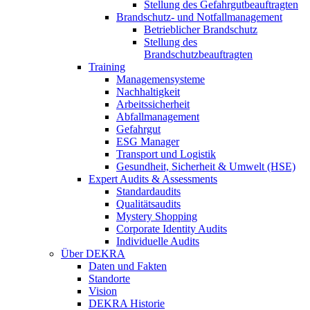
Stellung des Gefahrgutbeauftragten
Brandschutz- und Notfallmanagement
Betrieblicher Brandschutz
Stellung des
Brandschutzbeauftragten
Training
Managemensysteme
Nachhaltigkeit
Arbeitssicherheit
Abfallmanagement
Gefahrgut
ESG Manager
Transport und Logistik
Gesundheit, Sicherheit & Umwelt (HSE)
Expert Audits & Assessments
Standardaudits
Qualitätsaudits
Mystery Shopping
Corporate Identity Audits
Individuelle Audits
Über DEKRA
Daten und Fakten
Standorte
Vision
DEKRA Historie