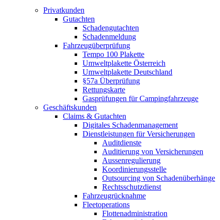
Privatkunden
Gutachten
Schadengutachten
Schadenmeldung
Fahrzeugüberprüfung
Tempo 100 Plakette
Umweltplakette Österreich
Umweltplakette Deutschland
§57a Überprüfung
Rettungskarte
Gasprüfungen für Campingfahrzeuge
Geschäftskunden
Claims & Gutachten
Digitales Schadenmanagement
Dienstleistungen für Versicherungen
Auditdienste
Auditierung von Versicherungen
Aussenregulierung
Koordinierungsstelle
Outsourcing von Schadenüberhänge
Rechtsschutzdienst
Fahrzeugrücknahme
Fleetoperations
Flottenadministration