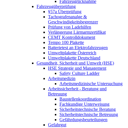
Fahrzeugrücknahme
Fahrzeugüberprüfung
§57a Überprüfung
Tachografenanalge &
Geschwindigkeitsbegrenzer
Prüfung von Ladehilfen
Verlängerung Lärmarmzertifikat
CEMT Kontrolldokument
Tempo 100 Plakette
Batterietest an Elektrofahrzeugen
Umweltplakette Österreich
Umweltplakette Deutschland
Gesundheit, Sicherheit und Umwelt (HSE)
HSE Strategie und Management
Safety Culture Ladder
Arbeitsmedizin
Arbeitsmedizinische Untersuchung
Arbeitssicherheit - Beratung und
Betreuung
Baustellenkoordination
Fachkundige Unterweisung
Sicherheitstechnische Beratung
Sicherheitstechnische Betreuung
Gefährdungsbeurteilungen
Gefahrgut