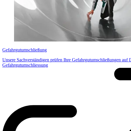
Gefahrgutumschließung
Unsere Sachverständigen prüfen Ihre Gefahrgutumschließungen auf Dic
Gefahrgutumschliessung