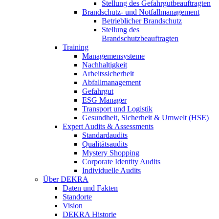
Stellung des Gefahrgutbeauftragten
Brandschutz- und Notfallmanagement
Betrieblicher Brandschutz
Stellung des
Brandschutzbeauftragten
Training
Managemensysteme
Nachhaltigkeit
Arbeitssicherheit
Abfallmanagement
Gefahrgut
ESG Manager
Transport und Logistik
Gesundheit, Sicherheit & Umwelt (HSE)
Expert Audits & Assessments
Standardaudits
Qualitätsaudits
Mystery Shopping
Corporate Identity Audits
Individuelle Audits
Über DEKRA
Daten und Fakten
Standorte
Vision
DEKRA Historie