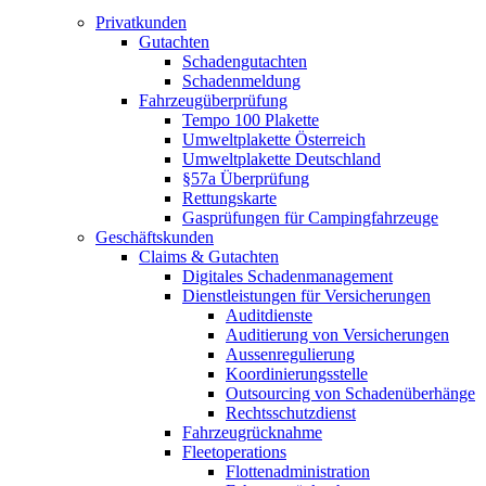
Privatkunden
Gutachten
Schadengutachten
Schadenmeldung
Fahrzeugüberprüfung
Tempo 100 Plakette
Umweltplakette Österreich
Umweltplakette Deutschland
§57a Überprüfung
Rettungskarte
Gasprüfungen für Campingfahrzeuge
Geschäftskunden
Claims & Gutachten
Digitales Schadenmanagement
Dienstleistungen für Versicherungen
Auditdienste
Auditierung von Versicherungen
Aussenregulierung
Koordinierungsstelle
Outsourcing von Schadenüberhänge
Rechtsschutzdienst
Fahrzeugrücknahme
Fleetoperations
Flottenadministration