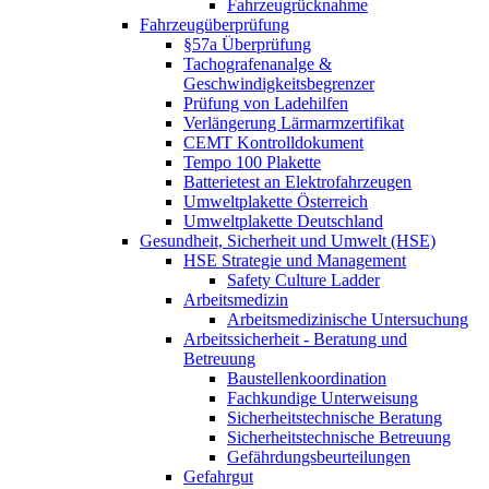
Fahrzeugrücknahme
Fahrzeugüberprüfung
§57a Überprüfung
Tachografenanalge &
Geschwindigkeitsbegrenzer
Prüfung von Ladehilfen
Verlängerung Lärmarmzertifikat
CEMT Kontrolldokument
Tempo 100 Plakette
Batterietest an Elektrofahrzeugen
Umweltplakette Österreich
Umweltplakette Deutschland
Gesundheit, Sicherheit und Umwelt (HSE)
HSE Strategie und Management
Safety Culture Ladder
Arbeitsmedizin
Arbeitsmedizinische Untersuchung
Arbeitssicherheit - Beratung und
Betreuung
Baustellenkoordination
Fachkundige Unterweisung
Sicherheitstechnische Beratung
Sicherheitstechnische Betreuung
Gefährdungsbeurteilungen
Gefahrgut