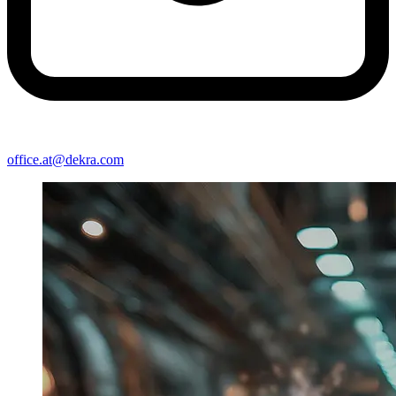
office​.at@​dekra.com