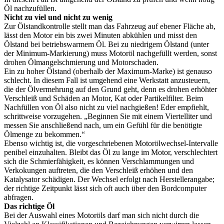
Öl nachzufüllen.
Nicht zu viel und nicht zu wenig
Zur Ölstandkontrolle stellt man das Fahrzeug auf ebener Fläche ab,
lässt den Motor ein bis zwei Minuten abkühlen und misst den
Ölstand bei betriebswarmem Öl. Bei zu niedrigem Ölstand (unter
der Minimum-Markierung) muss Motoröl nachgefüllt werden, sonst
drohen Ölmangelschmierung und Motorschaden.
Ein zu hoher Ölstand (oberhalb der Maximum-Marke) ist genauso
schlecht. In diesem Fall ist umgehend eine Werkstatt anzusteuern,
die der Ölvermehrung auf den Grund geht, denn es drohen erhöhter
Verschleiß und Schäden an Motor, Kat oder Partikelfilter. Beim
Nachfüllen von Öl also nicht zu viel nachgießen! Eder empfiehlt,
schrittweise vorzugehen. „Beginnen Sie mit einem Viertelliter und
messen Sie anschließend nach, um ein Gefühl für die benötigte
Ölmenge zu bekommen.“
Ebenso wichtig ist, die vorgeschriebenen Motorölwechsel-Intervalle
penibel einzuhalten. Bleibt das Öl zu lange im Motor, verschlechtert
sich die Schmierfähigkeit, es können Verschlammungen und
Verkokungen auftreten, die den Verschleiß erhöhen und den
Katalysator schädigen. Der Wechsel erfolgt nach Herstellerangabe;
der richtige Zeitpunkt lässt sich oft auch über den Bordcomputer
abfragen.
Das richtige Öl
Bei der Auswahl eines Motoröls darf man sich nicht durch die