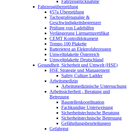
Fahrzeugrücknahme
Fahrzeugüberprüfung
§57a Überprüfung
Tachografenanalge &
Geschwindigkeitsbegrenzer
Prüfung von Ladehilfen
Verlängerung Lärmarmzertifikat
CEMT Kontrolldokument
Tempo 100 Plakette
Batterietest an Elektrofahrzeugen
Umweltplakette Österreich
Umweltplakette Deutschland
Gesundheit, Sicherheit und Umwelt (HSE)
HSE Strategie und Management
Safety Culture Ladder
Arbeitsmedizin
Arbeitsmedizinische Untersuchung
Arbeitssicherheit - Beratung und
Betreuung
Baustellenkoordination
Fachkundige Unterweisung
Sicherheitstechnische Beratung
Sicherheitstechnische Betreuung
Gefährdungsbeurteilungen
Gefahrgut