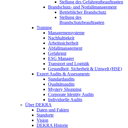
Stellung des Gefahrgutbeauftragten
Brandschutz- und Notfallmanagement
Betrieblicher Brandschutz
Stellung des
Brandschutzbeauftragten
Training
Managemensysteme
Nachhaltigkeit
Arbeitssicherheit
Abfallmanagement
Gefahrgut
ESG Manager
Transport und Logistik
Gesundheit, Sicherheit & Umwelt (HSE)
Expert Audits & Assessments
Standardaudits
Qualitätsaudits
Mystery Shopping
Corporate Identity Audits
Individuelle Audits
Über DEKRA
Daten und Fakten
Standorte
Vision
DEKRA Historie