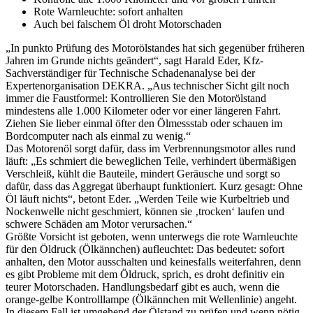
Rote Warnleuchte: sofort anhalten
Auch bei falschem Öl droht Motorschaden
„In punkto Prüfung des Motorölstandes hat sich gegenüber früheren
Jahren im Grunde nichts geändert“, sagt Harald Eder, Kfz-
Sachverständiger für Technische Schadenanalyse bei der
Expertenorganisation DEKRA. „Aus technischer Sicht gilt noch
immer die Faustformel: Kontrollieren Sie den Motorölstand
mindestens alle 1.000 Kilometer oder vor einer längeren Fahrt.
Ziehen Sie lieber einmal öfter den Ölmessstab oder schauen im
Bordcomputer nach als einmal zu wenig.“
Das Motorenöl sorgt dafür, dass im Verbrennungsmotor alles rund
läuft: „Es schmiert die beweglichen Teile, verhindert übermäßigen
Verschleiß, kühlt die Bauteile, mindert Geräusche und sorgt so
dafür, dass das Aggregat überhaupt funktioniert. Kurz gesagt: Ohne
Öl läuft nichts“, betont Eder. „Werden Teile wie Kurbeltrieb und
Nockenwelle nicht geschmiert, können sie ‚trocken‘ laufen und
schwere Schäden am Motor verursachen.“
Größte Vorsicht ist geboten, wenn unterwegs die rote Warnleuchte
für den Öldruck (Ölkännchen) aufleuchtet: Das bedeutet: sofort
anhalten, den Motor ausschalten und keinesfalls weiterfahren, denn
es gibt Probleme mit dem Öldruck, sprich, es droht definitiv ein
teurer Motorschaden. Handlungsbedarf gibt es auch, wenn die
orange-gelbe Kontrolllampe (Ölkännchen mit Wellenlinie) angeht.
In diesem Fall ist umgehend der Ölstand zu prüfen und wenn nötig