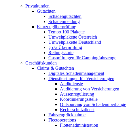
Privatkunden
Gutachten
Schadengutachten
Schadenmeldung
Fahrzeugüberprüfung
Tempo 100 Plakette
Umweltplakette Österreich
Umweltplakette Deutschland
§57a Überprüfung
Rettungskarte
Gasprüfungen für Campingfahrzeuge
Geschäftskunden
Claims & Gutachten
Digitales Schadenmanagement
Dienstleistungen für Versicherungen
Auditdienste
Auditierung von Versicherungen
Aussenregulierung
Koordinierungsstelle
Outsourcing von Schadenüberhänge
Rechtsschutzdienst
Fahrzeugrücknahme
Fleetoperations
Flottenadministration