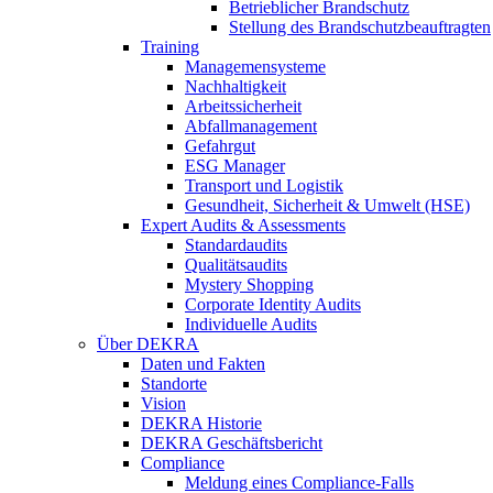
Betrieblicher Brandschutz
Stellung des Brandschutzbeauftragten
Training
Managemensysteme
Nachhaltigkeit
Arbeitssicherheit
Abfallmanagement
Gefahrgut
ESG Manager
Transport und Logistik
Gesundheit, Sicherheit & Umwelt (HSE)
Expert Audits & Assessments
Standardaudits
Qualitätsaudits
Mystery Shopping
Corporate Identity Audits
Individuelle Audits
Über DEKRA
Daten und Fakten
Standorte
Vision
DEKRA Historie
DEKRA Geschäftsbericht
Compliance
Meldung eines Compliance-Falls