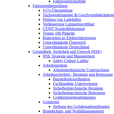
Fahrzeugrücknahme
Fahrzeugüberprüfung
§57a Überprüfung
Tachografenanalge & Geschwindigkeitsbegr
Prüfung von Ladehilfen
Verlängerung Lärmarmzertifikat
CEMT Kontrolldokument
Tempo 100 Plakette
Batterietest an Elektrofahrzeugen
Umweltplakette Österreich
Umweltplakette Deutschland
Gesundheit, Sicherheit und Umwelt (HSE)
HSE Strategie und Management
Safety Culture Ladder
Arbeitsmedizin
Arbeitsmedizinische Untersuchung
Arbeitssicherheit - Beratung und Betreuung
Baustellenkoordination
Fachkundige Unterweisung
Sicherheitstechnische Beratung
Sicherheitstechnische Betreuung
Gefährdungsbeurteilungen
Gefahrgut
Stellung des Gefahrgutbeauftragten
Brandschutz- und Notfallmanagement