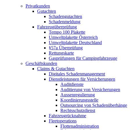
Privatkunden
Gutachten
Schadengutachten
Schadenmeldung
Fahrzeugüberprüfung
Tempo 100 Plakette
Umweltplakette Österreich
Umweltplakette Deutschland
§57a Überprüfung
Rettungskarte
Gasprüfungen für Campingfahrzeuge
Geschäftskunden
Claims & Gutachten
Digitales Schadenmanagement
Dienstleistungen für Versicherungen
Auditdienste
Auditierung von Versicherungen
Aussenregulierung
Koordinierungsstelle
Outsourcing von Schadenüberhänge
Rechtsschutzdienst
Fahrzeugrücknahme
Fleetoperations
Flottenadministration