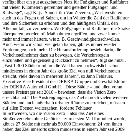
verfügt über ein gut ausgebautes Netz für Fußgänger und Radfahrer
mit vielen Kilometern getrennter und geteilter Fußgänger- und
Radwege“, sagt Kajsa Sundström Van Zeveren. „Wir investieren
auch in das Fegen und Salzen, um im Winter die Zahl der Radfahrer
und ihre Sicherheit zu erhöhen und den häufigsten Unfall, den
Alleinunfall, zu vermeiden. Wo Fußgänger und Radfahrer die Straße
überqueren, werden oft Maßnahmen ergriffen, und zwar immer
mehr und immer härtere, wie z. B. Geschwindigkeitsschwellen.
Auch wenn wir schon viel getan haben, gibt es immer wieder
Forderungen nach mehr. Die Herausforderung besteht darin, die
Verkehrsteilnehmer dazu zu bewegen, die Verkehrsregeln
einzuhalten und gegenseitig Rücksicht zu nehmen“, fügt sie hinzu.
„Fast 1.300 Städte rund um die Welt haben nachweislich schon
mindestens in einem Jahr das große Ziel von null Verkehrstoten
erreicht, viele davon in mehreren Jahren“, so Jann Fehlauer,
Executive Vice President der DEKRA Gruppe und Geschäftsführer
der DEKRA Automobil GmbH. „Diese Städte – und allen voran
unsere Preisträger seit 2016 – beweisen, dass die Vision Zero
erreichbar ist.“ Die Anstrengungen, das Ziel in noch vielen weiteren
Städten und auch außerhalb urbaner Räume zu erreichen, müssten
auf allen Ebenen weitergehen, forderte Fehlauer.
In Schweden, wo die Vision Zero – also das Ziel eines
Straßenverkehrs ohne Getötete – zum ersten Mal formuliert wurde,
gibt es 27 Städte mit mehr als 50.000 Einwohnern; 24 von ihnen
haben das Ziel innerorts schon mindestens in einem Jahr seit 2009