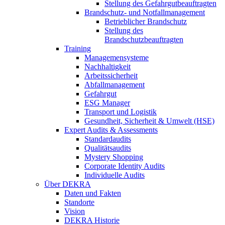
Stellung des Gefahrgutbeauftragten
Brandschutz- und Notfallmanagement
Betrieblicher Brandschutz
Stellung des
Brandschutzbeauftragten
Training
Managemensysteme
Nachhaltigkeit
Arbeitssicherheit
Abfallmanagement
Gefahrgut
ESG Manager
Transport und Logistik
Gesundheit, Sicherheit & Umwelt (HSE)
Expert Audits & Assessments
Standardaudits
Qualitätsaudits
Mystery Shopping
Corporate Identity Audits
Individuelle Audits
Über DEKRA
Daten und Fakten
Standorte
Vision
DEKRA Historie