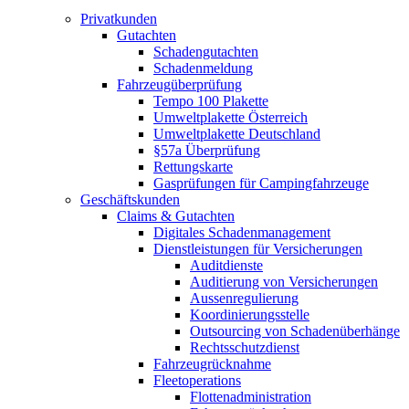
Privatkunden
Gutachten
Schadengutachten
Schadenmeldung
Fahrzeugüberprüfung
Tempo 100 Plakette
Umweltplakette Österreich
Umweltplakette Deutschland
§57a Überprüfung
Rettungskarte
Gasprüfungen für Campingfahrzeuge
Geschäftskunden
Claims & Gutachten
Digitales Schadenmanagement
Dienstleistungen für Versicherungen
Auditdienste
Auditierung von Versicherungen
Aussenregulierung
Koordinierungsstelle
Outsourcing von Schadenüberhänge
Rechtsschutzdienst
Fahrzeugrücknahme
Fleetoperations
Flottenadministration