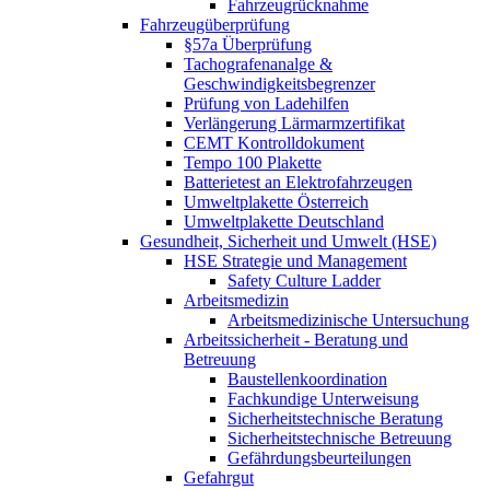
Fahrzeugrücknahme
Fahrzeugüberprüfung
§57a Überprüfung
Tachografenanalge &
Geschwindigkeitsbegrenzer
Prüfung von Ladehilfen
Verlängerung Lärmarmzertifikat
CEMT Kontrolldokument
Tempo 100 Plakette
Batterietest an Elektrofahrzeugen
Umweltplakette Österreich
Umweltplakette Deutschland
Gesundheit, Sicherheit und Umwelt (HSE)
HSE Strategie und Management
Safety Culture Ladder
Arbeitsmedizin
Arbeitsmedizinische Untersuchung
Arbeitssicherheit - Beratung und
Betreuung
Baustellenkoordination
Fachkundige Unterweisung
Sicherheitstechnische Beratung
Sicherheitstechnische Betreuung
Gefährdungsbeurteilungen
Gefahrgut