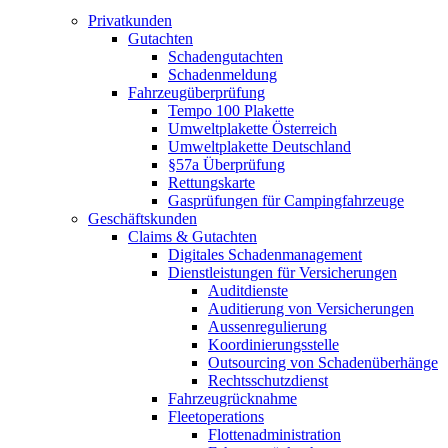
Privatkunden
Gutachten
Schadengutachten
Schadenmeldung
Fahrzeugüberprüfung
Tempo 100 Plakette
Umweltplakette Österreich
Umweltplakette Deutschland
§57a Überprüfung
Rettungskarte
Gasprüfungen für Campingfahrzeuge
Geschäftskunden
Claims & Gutachten
Digitales Schadenmanagement
Dienstleistungen für Versicherungen
Auditdienste
Auditierung von Versicherungen
Aussenregulierung
Koordinierungsstelle
Outsourcing von Schadenüberhänge
Rechtsschutzdienst
Fahrzeugrücknahme
Fleetoperations
Flottenadministration