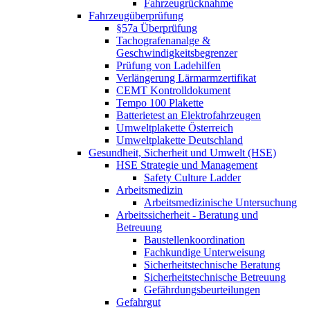
Fahrzeugrücknahme
Fahrzeugüberprüfung
§57a Überprüfung
Tachografenanalge &
Geschwindigkeitsbegrenzer
Prüfung von Ladehilfen
Verlängerung Lärmarmzertifikat
CEMT Kontrolldokument
Tempo 100 Plakette
Batterietest an Elektrofahrzeugen
Umweltplakette Österreich
Umweltplakette Deutschland
Gesundheit, Sicherheit und Umwelt (HSE)
HSE Strategie und Management
Safety Culture Ladder
Arbeitsmedizin
Arbeitsmedizinische Untersuchung
Arbeitssicherheit - Beratung und
Betreuung
Baustellenkoordination
Fachkundige Unterweisung
Sicherheitstechnische Beratung
Sicherheitstechnische Betreuung
Gefährdungsbeurteilungen
Gefahrgut