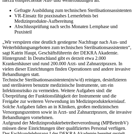
hierzu entsprechende Aus- und Weiterbildungen an.
Gefragte Ausbildung zum technischen Sterilisationsassistenten
VR-Einsatz für praxisnahes Lernerlebnis bei
Medizinprodukte-Aufbereitung
Abschlussprüfung nach sechs Monaten Lernphase und
Praxisteil
„Wir verspüren eine deutlich gestiegene Nachfrage nach Aus- und
Weiterbildungsangeboten zum technischen Sterilisationsassistenten“,
sagt Katrin Haupt, Geschäftsführerin der DEKRA Akademie.
Hintergrund: In Deutschland gibt es derzeit etwa 2.000
Krankenhäuser und rund 200.000 Arzt- und Zahnarztpraxen. In
vielen dieser Einrichtungen finden Operationen und andere invasive
Behandlungen statt.
Technische Sterilisationsassistenten(m/w/d) reinigen, desinfizieren
und sterilisieren benutzte medizinische Instrumente, um ein
Infektionsrisiko zu vermeiden. Weitere Aufgaben sind: die
Überprüfung der Funktionsfähigkeit der Instrumente und die
Freigabe zur weiteren Verwendung im Medizinproduktekreislauf.
Solche Aufgaben fallen an in Kliniken, großen medizinischen
Versorgungszentren sowie in Arzt- und Zahnarztpraxen, die invasive
Behandlungen vornehmen.
Aufgrund der Medizinproduktebetreiberverordnung (MPBetreibV)
müssen diese Einrichtungen über qualifiziertes Personal verfügen.
Der Fachkundelehrgang I der DEKRA Akademie bereitet gezielt