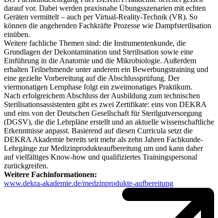
darauf vor. Dabei werden praxisnahe Übungsszenarien mit echten
Geräten vermittelt – auch per Virtual-Reality-Technik (VR). So
können die angehenden Fachkräfte Prozesse wie Dampfsterilisation
einüben.
Weitere fachliche Themen sind: die Instrumentenkunde, die
Grundlagen der Dekontamination und Sterilisation sowie eine
Einführung in die Anatomie und die Mikrobiologie. Außerdem
erhalten Teilnehmende unter anderem ein Bewerbungstraining und
eine gezielte Vorbereitung auf die Abschlussprüfung. Der
viermonatigen Lernphase folgt ein zweimonatiges Praktikum.
Nach erfolgreichem Abschluss der Ausbildung zum technischen
Sterilisationsassistenten gibt es zwei Zertifikate: eins von DEKRA
und eins von der Deutschen Gesellschaft für Sterilgutversorgung
(DGSV), die die Lehrpläne erstellt und an aktuelle wissenschaftliche
Erkenntnisse anpasst. Basierend auf diesen Curricula setzt die
DEKRA Akademie bereits seit mehr als zehn Jahren Fachkunde-
Lehrgänge zur Medizinprodukteaufbereitung um und kann daher
auf vielfältiges Know-how und qualifiziertes Trainingspersonal
zurückgreifen.
Weitere Fachinformationen:
www.dekra-akademie.de/medzinprodukte-aufbereitung