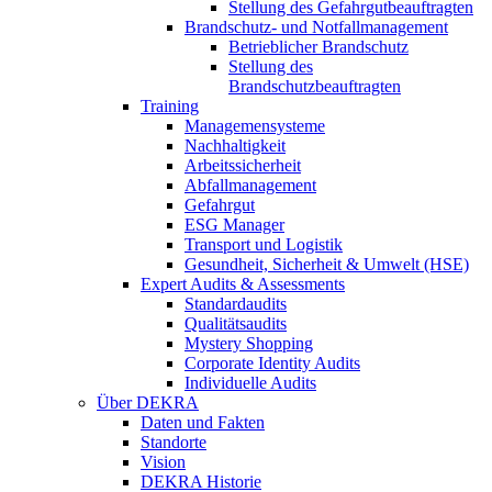
Stellung des Gefahrgutbeauftragten
Brandschutz- und Notfallmanagement
Betrieblicher Brandschutz
Stellung des
Brandschutzbeauftragten
Training
Managemensysteme
Nachhaltigkeit
Arbeitssicherheit
Abfallmanagement
Gefahrgut
ESG Manager
Transport und Logistik
Gesundheit, Sicherheit & Umwelt (HSE)
Expert Audits & Assessments
Standardaudits
Qualitätsaudits
Mystery Shopping
Corporate Identity Audits
Individuelle Audits
Über DEKRA
Daten und Fakten
Standorte
Vision
DEKRA Historie