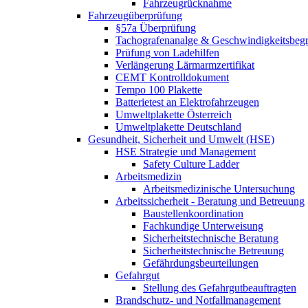
Fahrzeugrücknahme
Fahrzeugüberprüfung
§57a Überprüfung
Tachografenanalge & Geschwindigkeitsbegr
Prüfung von Ladehilfen
Verlängerung Lärmarmzertifikat
CEMT Kontrolldokument
Tempo 100 Plakette
Batterietest an Elektrofahrzeugen
Umweltplakette Österreich
Umweltplakette Deutschland
Gesundheit, Sicherheit und Umwelt (HSE)
HSE Strategie und Management
Safety Culture Ladder
Arbeitsmedizin
Arbeitsmedizinische Untersuchung
Arbeitssicherheit - Beratung und Betreuung
Baustellenkoordination
Fachkundige Unterweisung
Sicherheitstechnische Beratung
Sicherheitstechnische Betreuung
Gefährdungsbeurteilungen
Gefahrgut
Stellung des Gefahrgutbeauftragten
Brandschutz- und Notfallmanagement