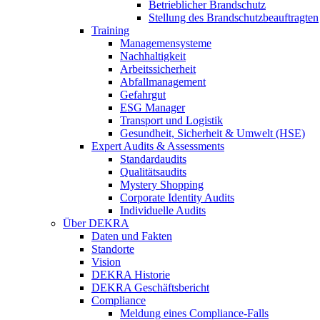
Betrieblicher Brandschutz
Stellung des Brandschutzbeauftragten
Training
Managemensysteme
Nachhaltigkeit
Arbeitssicherheit
Abfallmanagement
Gefahrgut
ESG Manager
Transport und Logistik
Gesundheit, Sicherheit & Umwelt (HSE)
Expert Audits & Assessments
Standardaudits
Qualitätsaudits
Mystery Shopping
Corporate Identity Audits
Individuelle Audits
Über DEKRA
Daten und Fakten
Standorte
Vision
DEKRA Historie
DEKRA Geschäftsbericht
Compliance
Meldung eines Compliance-Falls