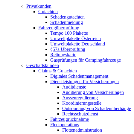
Privatkunden
Gutachten
Schadengutachten
Schadenmeldung
Fahrzeugüberprüfung
Tempo 100 Plakette
Umweltplakette Österreich
Umweltplakette Deutschland
§57a Überprüfung
Rettungskarte
Gasprüfungen für Campingfahrzeuge
Geschäftskunden
Claims & Gutachten
Digitales Schadenmanagement
Dienstleistungen für Versicherungen
Auditdienste
Auditierung von Versicherungen
Aussenregulierung
Koordinierungsstelle
Outsourcing von Schadenüberhänge
Rechtsschutzdienst
Fahrzeugrücknahme
Fleetoperations
Flottenadministration