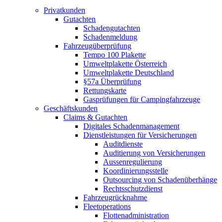
Privatkunden
Gutachten
Schadengutachten
Schadenmeldung
Fahrzeugüberprüfung
Tempo 100 Plakette
Umweltplakette Österreich
Umweltplakette Deutschland
§57a Überprüfung
Rettungskarte
Gasprüfungen für Campingfahrzeuge
Geschäftskunden
Claims & Gutachten
Digitales Schadenmanagement
Dienstleistungen für Versicherungen
Auditdienste
Auditierung von Versicherungen
Aussenregulierung
Koordinierungsstelle
Outsourcing von Schadenüberhänge
Rechtsschutzdienst
Fahrzeugrücknahme
Fleetoperations
Flottenadministration