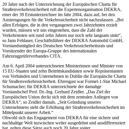
20 Jahre nach der Unterzeichnung der Europäischen Charta für
Straßenverkehrssicherheit ruft die Expertenorganisation DEKRA,
einer der 39 Erstunterzeichner im Jahr 2004, dazu auf, bei den
Anstrengungen für die Verkehrssicherheit nicht nachzulassen. „Bei
allen Erfolgen, die in den vergangenen zwei Jahrzehnten erzielt
wurden, müssen wir uns eingestehen, dass die Zahl der
Verkehrstoten seit rund zehn Jahren nur noch sehr langsam sinkt“,
so Jann Fehlauer, Geschäftsführer der DEKRA Automobil GmbH,
Vorstandsmitglied des Deutschen Verkehrssicherheitsrats und
Vorsitzender der Europa-Gruppe des internationalen
Fahrzeugprüferverbandes CITA.
Am 6. April 2004 unterzeichneten Ministerinnen und Minister von
15 EU-Staaten und zehn Beitrittskandidaten sowie Repräsentanten
von Verbänden und Unternehmen in Dublin die Europäische Charta
für Straßenverkehrssicherheit. Ehrengast war Formel-1-Star Michael
Schumacher; für DEKRA unterzeichnete der damalige
Vorstandschef Prof. Dr.-Ing. Gerhard Zeidler. „Das Ziel der
Europäischen Union deckt sich mit dem zentralen Anliegen von
DEKRA“, so Zeidler damals. „Seit Gründung unseres
Unternehmens steht die Erhöhung der Straßenverkehrssicherheit im
Mittelpunkt unserer Arbeit.“
Obwohl sich das Engagement von DEKRA für eine sichere und
nachhaltige Welt inzwischen weiter ausgedehnt und ausdifferenziert
hat, gelten diese Sätze auch noch 20 Jahre später.