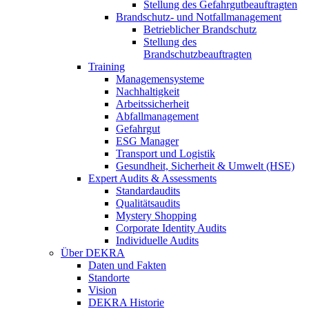
Stellung des Gefahrgutbeauftragten
Brandschutz- und Notfallmanagement
Betrieblicher Brandschutz
Stellung des
Brandschutzbeauftragten
Training
Managemensysteme
Nachhaltigkeit
Arbeitssicherheit
Abfallmanagement
Gefahrgut
ESG Manager
Transport und Logistik
Gesundheit, Sicherheit & Umwelt (HSE)
Expert Audits & Assessments
Standardaudits
Qualitätsaudits
Mystery Shopping
Corporate Identity Audits
Individuelle Audits
Über DEKRA
Daten und Fakten
Standorte
Vision
DEKRA Historie