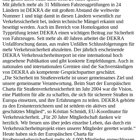
Mit jährlich mehr als 31 Millionen Fahrzeugprüfungen in 24
Ländern ist DEKRA die mit großem Abstand die weltweite
Nummer 1 und trägt damit in diesen Ländern wesentlich zur
Verkehrssicherheit bei, indem technische Mängel erkannt und
beseitigt werden. Auch im Bereich von Homologation und
Typprüfung leistet DEKRA einen wichtigen Beitrag zur Sicherheit
von Fahrzeugen. Seit mehr als 40 Jahren arbeitet die DEKRA
Unfallforschung daran, aus realen Unfällen Schlussfolgerungen für
mehr Verkehrssicherheit abzuleiten. Der jährlich erscheinende
DEKRA Verkehrssicherheitsreport ist eine international hoch
angesehene Publikation und gibt konkrete Empfehlungen. Auch in
nationalen und internationalen Gremien sind die Sachverständigen
von DEKRA als kompetente Gesprächspartner geschätzt.
„Die Sicherheit im Straßenverkehr ist unser gemeinsames Ziel und
unsere gemeinsame Verantwortung. Beim Start der Europäischen
Charta für Straßenverkehrssicherheit im Jahr 2004 war die Vision,
eine Plattform für alle zu schaffen, die sich für sicherere Straßen in
Europa einsetzen, und ihre Erfahrungen zu teilen. DEKRA gehörte
zu den Erstunterzeichnern und ist seitdem ein aktives und
geschätztes Mitglied“, so Kristian Schmidt, EU-Koordinator für
Verkehrssicherheit. „Für 20 Jahre Mitgliedschaft danken wir
herzlich. Wir freuen uns über jedes einzelne Leben, das durch ein
Verkehrssicherheitsprojekt eines unserer Mitglieder gerettet wurde.“
Heute haben sich der Europäischen Charta für
Straßenverkehrssicherheit mehr als 4.000 Mitglieder angeschlossen.