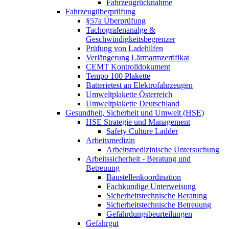
Fahrzeugrücknahme
Fahrzeugüberprüfung
§57a Überprüfung
Tachografenanalge &
Geschwindigkeitsbegrenzer
Prüfung von Ladehilfen
Verlängerung Lärmarmzertifikat
CEMT Kontrolldokument
Tempo 100 Plakette
Batterietest an Elektrofahrzeugen
Umweltplakette Österreich
Umweltplakette Deutschland
Gesundheit, Sicherheit und Umwelt (HSE)
HSE Strategie und Management
Safety Culture Ladder
Arbeitsmedizin
Arbeitsmedizinische Untersuchung
Arbeitssicherheit - Beratung und
Betreuung
Baustellenkoordination
Fachkundige Unterweisung
Sicherheitstechnische Beratung
Sicherheitstechnische Betreuung
Gefährdungsbeurteilungen
Gefahrgut