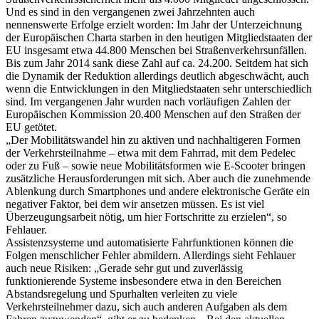
Und es sind in den vergangenen zwei Jahrzehnten auch
nennenswerte Erfolge erzielt worden: Im Jahr der Unterzeichnung
der Europäischen Charta starben in den heutigen Mitgliedstaaten der
EU insgesamt etwa 44.800 Menschen bei Straßenverkehrsunfällen.
Bis zum Jahr 2014 sank diese Zahl auf ca. 24.200. Seitdem hat sich
die Dynamik der Reduktion allerdings deutlich abgeschwächt, auch
wenn die Entwicklungen in den Mitgliedstaaten sehr unterschiedlich
sind. Im vergangenen Jahr wurden nach vorläufigen Zahlen der
Europäischen Kommission 20.400 Menschen auf den Straßen der
EU getötet.
„Der Mobilitätswandel hin zu aktiven und nachhaltigeren Formen
der Verkehrsteilnahme – etwa mit dem Fahrrad, mit dem Pedelec
oder zu Fuß – sowie neue Mobilitätsformen wie E-Scooter bringen
zusätzliche Herausforderungen mit sich. Aber auch die zunehmende
Ablenkung durch Smartphones und andere elektronische Geräte ein
negativer Faktor, bei dem wir ansetzen müssen. Es ist viel
Überzeugungsarbeit nötig, um hier Fortschritte zu erzielen“, so
Fehlauer.
Assistenzsysteme und automatisierte Fahrfunktionen können die
Folgen menschlicher Fehler abmildern. Allerdings sieht Fehlauer
auch neue Risiken: „Gerade sehr gut und zuverlässig
funktionierende Systeme insbesondere etwa in den Bereichen
Abstandsregelung und Spurhalten verleiten zu viele
Verkehrsteilnehmer dazu, sich auch anderen Aufgaben als dem