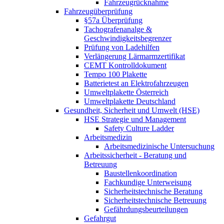
Fahrzeugrücknahme
Fahrzeugüberprüfung
§57a Überprüfung
Tachografenanalge &
Geschwindigkeitsbegrenzer
Prüfung von Ladehilfen
Verlängerung Lärmarmzertifikat
CEMT Kontrolldokument
Tempo 100 Plakette
Batterietest an Elektrofahrzeugen
Umweltplakette Österreich
Umweltplakette Deutschland
Gesundheit, Sicherheit und Umwelt (HSE)
HSE Strategie und Management
Safety Culture Ladder
Arbeitsmedizin
Arbeitsmedizinische Untersuchung
Arbeitssicherheit - Beratung und
Betreuung
Baustellenkoordination
Fachkundige Unterweisung
Sicherheitstechnische Beratung
Sicherheitstechnische Betreuung
Gefährdungsbeurteilungen
Gefahrgut