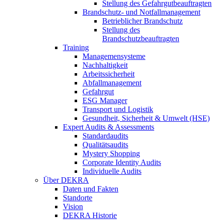
Stellung des Gefahrgutbeauftragten
Brandschutz- und Notfallmanagement
Betrieblicher Brandschutz
Stellung des
Brandschutzbeauftragten
Training
Managemensysteme
Nachhaltigkeit
Arbeitssicherheit
Abfallmanagement
Gefahrgut
ESG Manager
Transport und Logistik
Gesundheit, Sicherheit & Umwelt (HSE)
Expert Audits & Assessments
Standardaudits
Qualitätsaudits
Mystery Shopping
Corporate Identity Audits
Individuelle Audits
Über DEKRA
Daten und Fakten
Standorte
Vision
DEKRA Historie