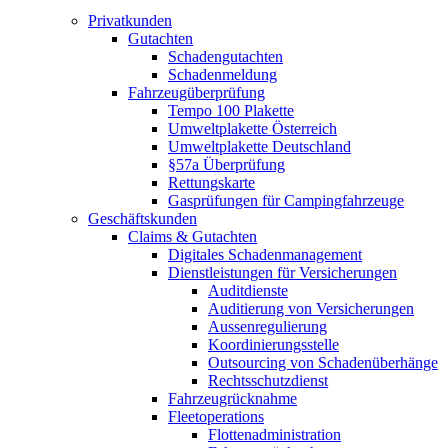
Privatkunden
Gutachten
Schadengutachten
Schadenmeldung
Fahrzeugüberprüfung
Tempo 100 Plakette
Umweltplakette Österreich
Umweltplakette Deutschland
§57a Überprüfung
Rettungskarte
Gasprüfungen für Campingfahrzeuge
Geschäftskunden
Claims & Gutachten
Digitales Schadenmanagement
Dienstleistungen für Versicherungen
Auditdienste
Auditierung von Versicherungen
Aussenregulierung
Koordinierungsstelle
Outsourcing von Schadenüberhänge
Rechtsschutzdienst
Fahrzeugrücknahme
Fleetoperations
Flottenadministration