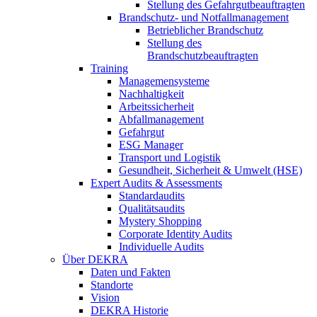
Stellung des Gefahrgutbeauftragten
Brandschutz- und Notfallmanagement
Betrieblicher Brandschutz
Stellung des
Brandschutzbeauftragten
Training
Managemensysteme
Nachhaltigkeit
Arbeitssicherheit
Abfallmanagement
Gefahrgut
ESG Manager
Transport und Logistik
Gesundheit, Sicherheit & Umwelt (HSE)
Expert Audits & Assessments
Standardaudits
Qualitätsaudits
Mystery Shopping
Corporate Identity Audits
Individuelle Audits
Über DEKRA
Daten und Fakten
Standorte
Vision
DEKRA Historie