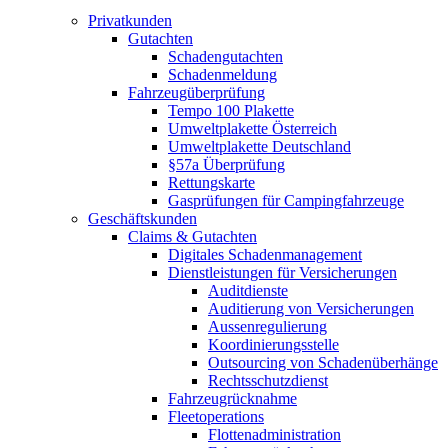
Privatkunden
Gutachten
Schadengutachten
Schadenmeldung
Fahrzeugüberprüfung
Tempo 100 Plakette
Umweltplakette Österreich
Umweltplakette Deutschland
§57a Überprüfung
Rettungskarte
Gasprüfungen für Campingfahrzeuge
Geschäftskunden
Claims & Gutachten
Digitales Schadenmanagement
Dienstleistungen für Versicherungen
Auditdienste
Auditierung von Versicherungen
Aussenregulierung
Koordinierungsstelle
Outsourcing von Schadenüberhänge
Rechtsschutzdienst
Fahrzeugrücknahme
Fleetoperations
Flottenadministration