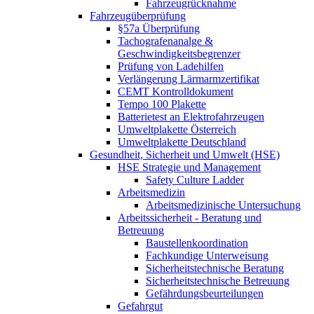
Fahrzeugrücknahme
Fahrzeugüberprüfung
§57a Überprüfung
Tachografenanalge &
Geschwindigkeitsbegrenzer
Prüfung von Ladehilfen
Verlängerung Lärmarmzertifikat
CEMT Kontrolldokument
Tempo 100 Plakette
Batterietest an Elektrofahrzeugen
Umweltplakette Österreich
Umweltplakette Deutschland
Gesundheit, Sicherheit und Umwelt (HSE)
HSE Strategie und Management
Safety Culture Ladder
Arbeitsmedizin
Arbeitsmedizinische Untersuchung
Arbeitssicherheit - Beratung und
Betreuung
Baustellenkoordination
Fachkundige Unterweisung
Sicherheitstechnische Beratung
Sicherheitstechnische Betreuung
Gefährdungsbeurteilungen
Gefahrgut