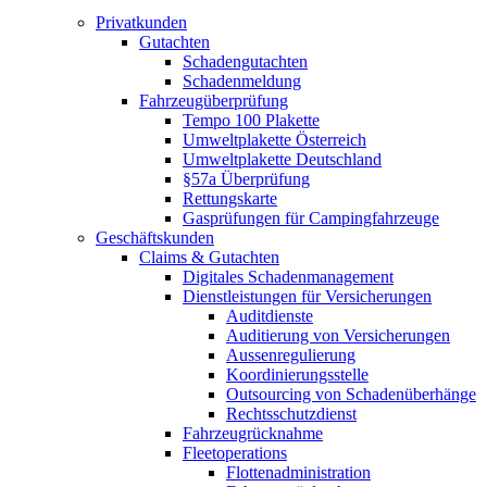
Privatkunden
Gutachten
Schadengutachten
Schadenmeldung
Fahrzeugüberprüfung
Tempo 100 Plakette
Umweltplakette Österreich
Umweltplakette Deutschland
§57a Überprüfung
Rettungskarte
Gasprüfungen für Campingfahrzeuge
Geschäftskunden
Claims & Gutachten
Digitales Schadenmanagement
Dienstleistungen für Versicherungen
Auditdienste
Auditierung von Versicherungen
Aussenregulierung
Koordinierungsstelle
Outsourcing von Schadenüberhänge
Rechtsschutzdienst
Fahrzeugrücknahme
Fleetoperations
Flottenadministration