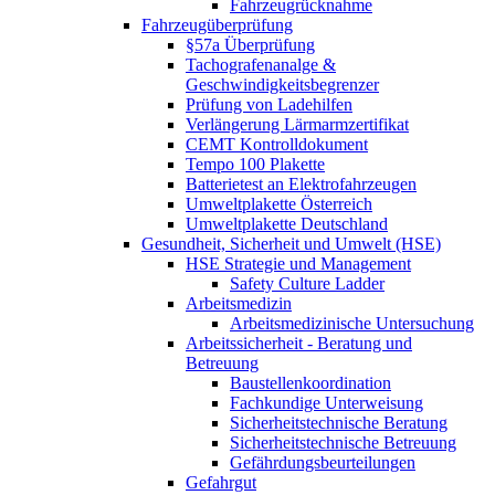
Fahrzeugrücknahme
Fahrzeugüberprüfung
§57a Überprüfung
Tachografenanalge &
Geschwindigkeitsbegrenzer
Prüfung von Ladehilfen
Verlängerung Lärmarmzertifikat
CEMT Kontrolldokument
Tempo 100 Plakette
Batterietest an Elektrofahrzeugen
Umweltplakette Österreich
Umweltplakette Deutschland
Gesundheit, Sicherheit und Umwelt (HSE)
HSE Strategie und Management
Safety Culture Ladder
Arbeitsmedizin
Arbeitsmedizinische Untersuchung
Arbeitssicherheit - Beratung und
Betreuung
Baustellenkoordination
Fachkundige Unterweisung
Sicherheitstechnische Beratung
Sicherheitstechnische Betreuung
Gefährdungsbeurteilungen
Gefahrgut