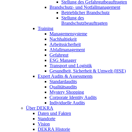
Stellung des Gefahrgutbeauftragten
Brandschutz- und Notfallmanagement
Betrieblicher Brandschutz
Stellung des
Brandschutzbeauftragten
Training
Managemensysteme
Nachhaltigkeit
Arbeitssicherheit
Abfallmanagement
Gefahrgut
ESG Manager
Transport und Logistik
Gesundheit, Sicherheit & Umwelt (HSE)
Expert Audits & Assessments
Standardaudits
Qualitätsaudits
Mystery Shopping
Corporate Identity Audits
Individuelle Audits
Über DEKRA
Daten und Fakten
Standorte
Vision
DEKRA Historie