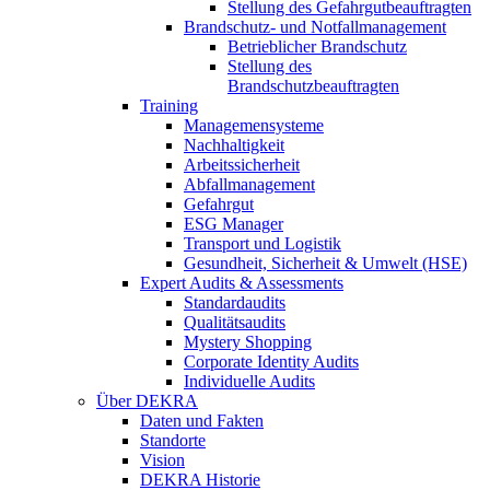
Stellung des Gefahrgutbeauftragten
Brandschutz- und Notfallmanagement
Betrieblicher Brandschutz
Stellung des
Brandschutzbeauftragten
Training
Managemensysteme
Nachhaltigkeit
Arbeitssicherheit
Abfallmanagement
Gefahrgut
ESG Manager
Transport und Logistik
Gesundheit, Sicherheit & Umwelt (HSE)
Expert Audits & Assessments
Standardaudits
Qualitätsaudits
Mystery Shopping
Corporate Identity Audits
Individuelle Audits
Über DEKRA
Daten und Fakten
Standorte
Vision
DEKRA Historie