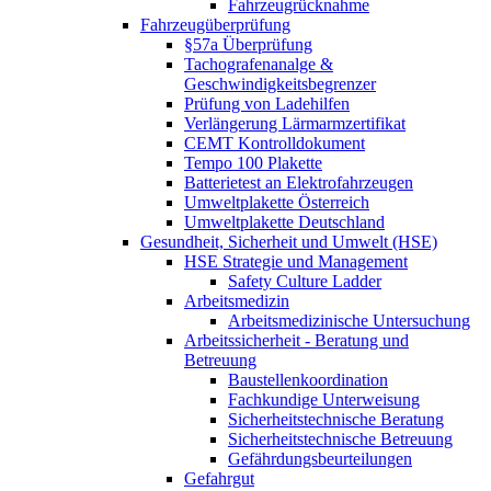
Fahrzeugrücknahme
Fahrzeugüberprüfung
§57a Überprüfung
Tachografenanalge &
Geschwindigkeitsbegrenzer
Prüfung von Ladehilfen
Verlängerung Lärmarmzertifikat
CEMT Kontrolldokument
Tempo 100 Plakette
Batterietest an Elektrofahrzeugen
Umweltplakette Österreich
Umweltplakette Deutschland
Gesundheit, Sicherheit und Umwelt (HSE)
HSE Strategie und Management
Safety Culture Ladder
Arbeitsmedizin
Arbeitsmedizinische Untersuchung
Arbeitssicherheit - Beratung und
Betreuung
Baustellenkoordination
Fachkundige Unterweisung
Sicherheitstechnische Beratung
Sicherheitstechnische Betreuung
Gefährdungsbeurteilungen
Gefahrgut