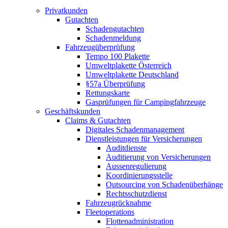
Privatkunden
Gutachten
Schadengutachten
Schadenmeldung
Fahrzeugüberprüfung
Tempo 100 Plakette
Umweltplakette Österreich
Umweltplakette Deutschland
§57a Überprüfung
Rettungskarte
Gasprüfungen für Campingfahrzeuge
Geschäftskunden
Claims & Gutachten
Digitales Schadenmanagement
Dienstleistungen für Versicherungen
Auditdienste
Auditierung von Versicherungen
Aussenregulierung
Koordinierungsstelle
Outsourcing von Schadenüberhänge
Rechtsschutzdienst
Fahrzeugrücknahme
Fleetoperations
Flottenadministration