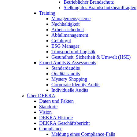
Betrieblicher Brandschutz
Stellung des Brandschutzbeauftragten
Training
Managemensysteme
Nachhaltigkeit
Arbeitssicherheit
Abfallmanagement
Gefahrgut
ESG Manager
Transport und Logistik
Gesundheit, Sicherheit & Umwelt (HSE)
Expert Audits & Assessments
Standardaudits
Qualitätsaudits
Mystery Shopping
Corporate Identity Audits
Individuelle Audits
Über DEKRA
Daten und Fakten
Standorte
Vision
DEKRA Historie
DEKRA Geschäftsbericht
Compliance
Meldung eines Compliance-Falls