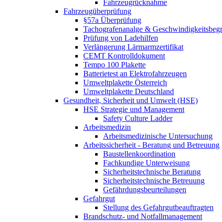
Fahrzeugrücknahme
Fahrzeugüberprüfung
§57a Überprüfung
Tachografenanalge & Geschwindigkeitsbegr
Prüfung von Ladehilfen
Verlängerung Lärmarmzertifikat
CEMT Kontrolldokument
Tempo 100 Plakette
Batterietest an Elektrofahrzeugen
Umweltplakette Österreich
Umweltplakette Deutschland
Gesundheit, Sicherheit und Umwelt (HSE)
HSE Strategie und Management
Safety Culture Ladder
Arbeitsmedizin
Arbeitsmedizinische Untersuchung
Arbeitssicherheit - Beratung und Betreuung
Baustellenkoordination
Fachkundige Unterweisung
Sicherheitstechnische Beratung
Sicherheitstechnische Betreuung
Gefährdungsbeurteilungen
Gefahrgut
Stellung des Gefahrgutbeauftragten
Brandschutz- und Notfallmanagement