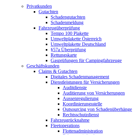
Privatkunden
Gutachten
Schadengutachten
Schadenmeldung
Fahrzeugüberprüfung
Tempo 100 Plakette
Umweltplakette Österreich
Umweltplakette Deutschland
§57a Überprüfung
Rettungskarte
Gasprüfungen für Campingfahrzeuge
Geschäftskunden
Claims & Gutachten
Digitales Schadenmanagement
Dienstleistungen für Versicherungen
Auditdienste
Auditierung von Versicherungen
Aussenregulierung
Koordinierungsstelle
Outsourcing von Schadenüberhänge
Rechtsschutzdienst
Fahrzeugrücknahme
Fleetoperations
Flottenadministration