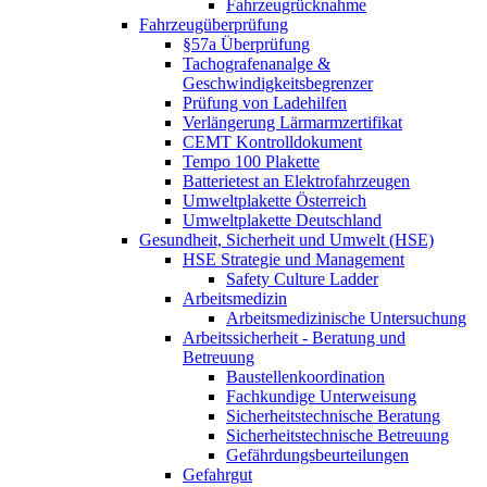
Fahrzeugrücknahme
Fahrzeugüberprüfung
§57a Überprüfung
Tachografenanalge &
Geschwindigkeitsbegrenzer
Prüfung von Ladehilfen
Verlängerung Lärmarmzertifikat
CEMT Kontrolldokument
Tempo 100 Plakette
Batterietest an Elektrofahrzeugen
Umweltplakette Österreich
Umweltplakette Deutschland
Gesundheit, Sicherheit und Umwelt (HSE)
HSE Strategie und Management
Safety Culture Ladder
Arbeitsmedizin
Arbeitsmedizinische Untersuchung
Arbeitssicherheit - Beratung und
Betreuung
Baustellenkoordination
Fachkundige Unterweisung
Sicherheitstechnische Beratung
Sicherheitstechnische Betreuung
Gefährdungsbeurteilungen
Gefahrgut