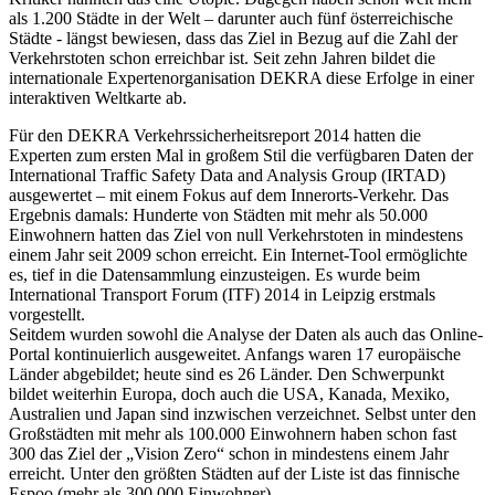
als 1.200 Städte in der Welt – darunter auch fünf österreichische
Städte - längst bewiesen, dass das Ziel in Bezug auf die Zahl der
Verkehrstoten schon erreichbar ist. Seit zehn Jahren bildet die
internationale Expertenorganisation DEKRA diese Erfolge in einer
interaktiven Weltkarte ab.
Für den DEKRA Verkehrssicherheitsreport 2014 hatten die
Experten zum ersten Mal in großem Stil die verfügbaren Daten der
International Traffic Safety Data and Analysis Group (IRTAD)
ausgewertet – mit einem Fokus auf dem Innerorts-Verkehr. Das
Ergebnis damals: Hunderte von Städten mit mehr als 50.000
Einwohnern hatten das Ziel von null Verkehrstoten in mindestens
einem Jahr seit 2009 schon erreicht. Ein Internet-Tool ermöglichte
es, tief in die Datensammlung einzusteigen. Es wurde beim
International Transport Forum (ITF) 2014 in Leipzig erstmals
vorgestellt.
Seitdem wurden sowohl die Analyse der Daten als auch das Online-
Portal kontinuierlich ausgeweitet. Anfangs waren 17 europäische
Länder abgebildet; heute sind es 26 Länder. Den Schwerpunkt
bildet weiterhin Europa, doch auch die USA, Kanada, Mexiko,
Australien und Japan sind inzwischen verzeichnet. Selbst unter den
Großstädten mit mehr als 100.000 Einwohnern haben schon fast
300 das Ziel der „Vision Zero“ schon in mindestens einem Jahr
erreicht. Unter den größten Städten auf der Liste ist das finnische
Espoo (mehr als 300.000 Einwohner).