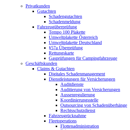
Privatkunden
Gutachten
Schadengutachten
Schadenmeldung
Fahrzeugüberprüfung
Tempo 100 Plakette
Umweltplakette Österreich
Umweltplakette Deutschland
§57a Überprüfung
Rettungskarte
Gasprüfungen für Campingfahrzeuge
Geschäftskunden
Claims & Gutachten
Digitales Schadenmanagement
Dienstleistungen für Versicherungen
Auditdienste
Auditierung von Versicherungen
Aussenregulierung
Koordinierungsstelle
Outsourcing von Schadenüberhänge
Rechtsschutzdienst
Fahrzeugrücknahme
Fleetoperations
Flottenadministration