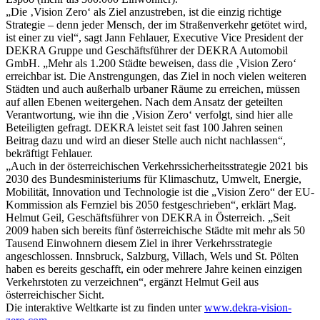
„Die ‚Vision Zero‘ als Ziel anzustreben, ist die einzig richtige
Strategie – denn jeder Mensch, der im Straßenverkehr getötet wird,
ist einer zu viel“, sagt Jann Fehlauer, Executive Vice President der
DEKRA Gruppe und Geschäftsführer der DEKRA Automobil
GmbH. „Mehr als 1.200 Städte beweisen, dass die ‚Vision Zero‘
erreichbar ist. Die Anstrengungen, das Ziel in noch vielen weiteren
Städten und auch außerhalb urbaner Räume zu erreichen, müssen
auf allen Ebenen weitergehen. Nach dem Ansatz der geteilten
Verantwortung, wie ihn die ‚Vision Zero‘ verfolgt, sind hier alle
Beteiligten gefragt. DEKRA leistet seit fast 100 Jahren seinen
Beitrag dazu und wird an dieser Stelle auch nicht nachlassen“,
bekräftigt Fehlauer.
„Auch in der österreichischen Verkehrssicherheitsstrategie 2021 bis
2030 des Bundesministeriums für Klimaschutz, Umwelt, Energie,
Mobilität, Innovation und Technologie ist die „Vision Zero“ der EU-
Kommission als Fernziel bis 2050 festgeschrieben“, erklärt Mag.
Helmut Geil, Geschäftsführer von DEKRA in Österreich. „Seit
2009 haben sich bereits fünf österreichische Städte mit mehr als 50
Tausend Einwohnern diesem Ziel in ihrer Verkehrsstrategie
angeschlossen. Innsbruck, Salzburg, Villach, Wels und St. Pölten
haben es bereits geschafft, ein oder mehrere Jahre keinen einzigen
Verkehrstoten zu verzeichnen“, ergänzt Helmut Geil aus
österreichischer Sicht.
Die interaktive Weltkarte ist zu finden unter
www.dekra-vision-