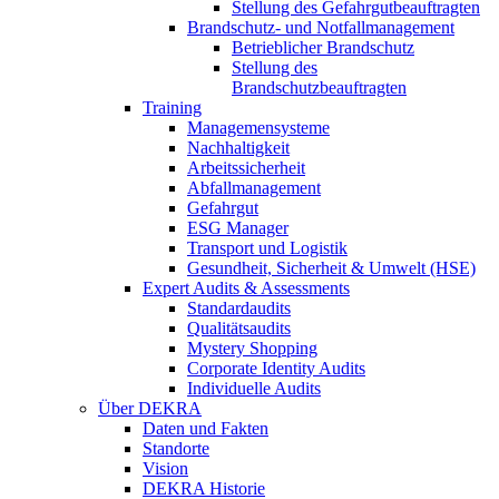
Stellung des Gefahrgutbeauftragten
Brandschutz- und Notfallmanagement
Betrieblicher Brandschutz
Stellung des
Brandschutzbeauftragten
Training
Managemensysteme
Nachhaltigkeit
Arbeitssicherheit
Abfallmanagement
Gefahrgut
ESG Manager
Transport und Logistik
Gesundheit, Sicherheit & Umwelt (HSE)
Expert Audits & Assessments
Standardaudits
Qualitätsaudits
Mystery Shopping
Corporate Identity Audits
Individuelle Audits
Über DEKRA
Daten und Fakten
Standorte
Vision
DEKRA Historie