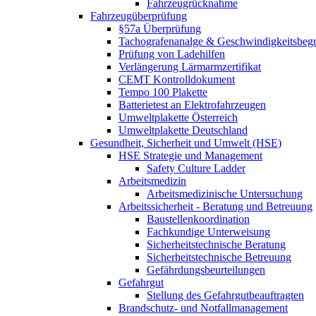
Fahrzeugrücknahme
Fahrzeugüberprüfung
§57a Überprüfung
Tachografenanalge & Geschwindigkeitsbegr
Prüfung von Ladehilfen
Verlängerung Lärmarmzertifikat
CEMT Kontrolldokument
Tempo 100 Plakette
Batterietest an Elektrofahrzeugen
Umweltplakette Österreich
Umweltplakette Deutschland
Gesundheit, Sicherheit und Umwelt (HSE)
HSE Strategie und Management
Safety Culture Ladder
Arbeitsmedizin
Arbeitsmedizinische Untersuchung
Arbeitssicherheit - Beratung und Betreuung
Baustellenkoordination
Fachkundige Unterweisung
Sicherheitstechnische Beratung
Sicherheitstechnische Betreuung
Gefährdungsbeurteilungen
Gefahrgut
Stellung des Gefahrgutbeauftragten
Brandschutz- und Notfallmanagement