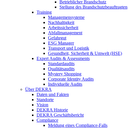
Betrieblicher Brandschutz
Stellung des Brandschutzbeauftragten
Training
Managemensysteme
Nachhaltigkeit
Arbeitssicherheit
Abfallmanagement
Gefahrgut
ESG Manager
Transport und Logistik
Gesundheit, Sicherheit & Umwelt (HSE)
Expert Audits & Assessments
Standardaudits
Qualitätsaudits
Mystery Shopping
Corporate Identity Audits
Individuelle Audits
Über DEKRA
Daten und Fakten
Standorte
Vision
DEKRA Historie
DEKRA Geschäftsbericht
Compliance
Meldung eines Compliance-Falls