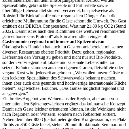
Zusammenarbeit mit dem Entsorgungspartner Refood werden
Speiseabfälle, gebrauchte Speiseöle und Frittierfette sowie
überfällige Lebensmittel sinnvoll verwertet, beispielsweise als
Rohstoff für Biokraftstoffe oder organischen Dünger. Auch die
erleichterte Mülltrennung für die Gäste schont die Umwelt. Pro Gast
emittiert das DEKRA Congresshotel Wart nur 21,80 kg CO2 (Stand
2022). Damit ist es nach den Richtlinien des weltweit renommierten
„Greenhouse Gas Protocol“ als klimafreundlich eingestuft.
Gastronomie: regional und immer auf Spitzenniveau
Ökologisches Handeln hat auch im Gastronomiebereich mit seinen
diversen Restaurants oberste Priorität. Dazu gehört, regionalen
Lieferanten den Vorzug zu geben und nicht nur auf Bio-Produkte,
sondern vorwiegend auf lokale und saisonale Lebensmittel zu
setzen. Kräuter stammen aus dem eigenen Garten, fleischfreie oder
vegane Kost wird jederzeit angeboten. „Wir wollen unsere Gäste mit
den leckeren Spezialitäten des Schwarzwalds bekannt machen,
ihnen aber auch eine gesunde und hochwertige internationale Küche
bieten“, sagt Michael Boucher. „Das Ganze möglichst regional und
ausgewogen.“
Ein breites Angebot von Weinen aus der Region, aber auch von
internationalen Spitzengewächsen ergänzt das kulinarische Konzept.
Damit sich Gäste leichter orientieren können, ist die Weinkarte nicht
nach Regionen oder Winzern, sondern nach Rebsorten sortiert.
Neben dem über 800 Quadratmeter großen Kongressraum, der Platz
für bis zu 850 Gäste bietet, stehen 20 multifunktionale Seminar- und