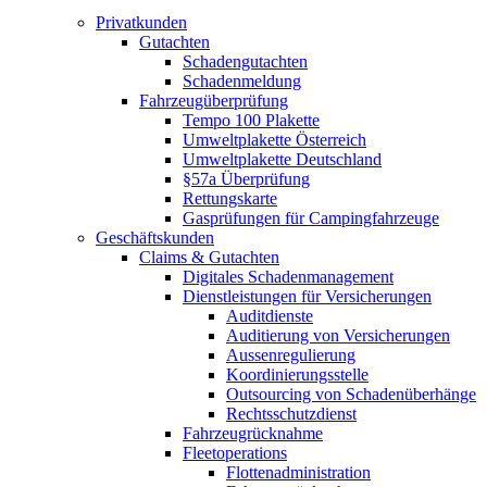
Privatkunden
Gutachten
Schadengutachten
Schadenmeldung
Fahrzeugüberprüfung
Tempo 100 Plakette
Umweltplakette Österreich
Umweltplakette Deutschland
§57a Überprüfung
Rettungskarte
Gasprüfungen für Campingfahrzeuge
Geschäftskunden
Claims & Gutachten
Digitales Schadenmanagement
Dienstleistungen für Versicherungen
Auditdienste
Auditierung von Versicherungen
Aussenregulierung
Koordinierungsstelle
Outsourcing von Schadenüberhänge
Rechtsschutzdienst
Fahrzeugrücknahme
Fleetoperations
Flottenadministration