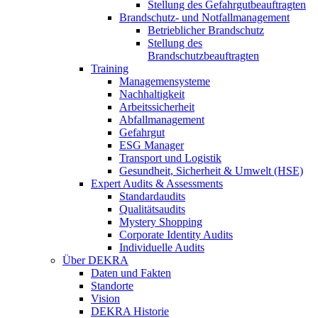
Stellung des Gefahrgutbeauftragten
Brandschutz- und Notfallmanagement
Betrieblicher Brandschutz
Stellung des
Brandschutzbeauftragten
Training
Managemensysteme
Nachhaltigkeit
Arbeitssicherheit
Abfallmanagement
Gefahrgut
ESG Manager
Transport und Logistik
Gesundheit, Sicherheit & Umwelt (HSE)
Expert Audits & Assessments
Standardaudits
Qualitätsaudits
Mystery Shopping
Corporate Identity Audits
Individuelle Audits
Über DEKRA
Daten und Fakten
Standorte
Vision
DEKRA Historie