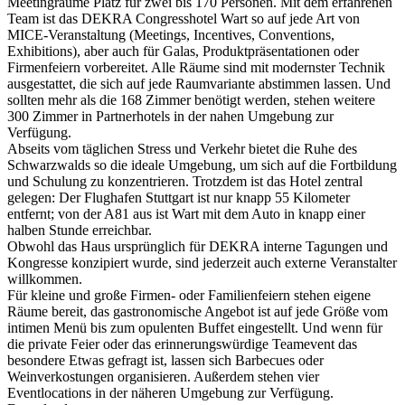
Meetingräume Platz für zwei bis 170 Personen. Mit dem erfahrenen
Team ist das DEKRA Congresshotel Wart so auf jede Art von
MICE-Veranstaltung (Meetings, Incentives, Conventions,
Exhibitions), aber auch für Galas, Produktpräsentationen oder
Firmenfeiern vorbereitet. Alle Räume sind mit modernster Technik
ausgestattet, die sich auf jede Raumvariante abstimmen lassen. Und
sollten mehr als die 168 Zimmer benötigt werden, stehen weitere
300 Zimmer in Partnerhotels in der nahen Umgebung zur
Verfügung.
Abseits vom täglichen Stress und Verkehr bietet die Ruhe des
Schwarzwalds so die ideale Umgebung, um sich auf die Fortbildung
und Schulung zu konzentrieren. Trotzdem ist das Hotel zentral
gelegen: Der Flughafen Stuttgart ist nur knapp 55 Kilometer
entfernt; von der A81 aus ist Wart mit dem Auto in knapp einer
halben Stunde erreichbar.
Obwohl das Haus ursprünglich für DEKRA interne Tagungen und
Kongresse konzipiert wurde, sind jederzeit auch externe Veranstalter
willkommen.
Für kleine und große Firmen- oder Familienfeiern stehen eigene
Räume bereit, das gastronomische Angebot ist auf jede Größe vom
intimen Menü bis zum opulenten Buffet eingestellt. Und wenn für
die private Feier oder das erinnerungswürdige Teamevent das
besondere Etwas gefragt ist, lassen sich Barbecues oder
Weinverkostungen organisieren. Außerdem stehen vier
Eventlocations in der näheren Umgebung zur Verfügung.