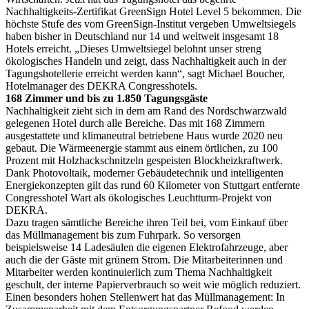
Nachhaltigkeits-Zertifikat GreenSign Hotel Level 5 bekommen. Die
höchste Stufe des vom GreenSign-Institut vergeben Umweltsiegels
haben bisher in Deutschland nur 14 und weltweit insgesamt 18
Hotels erreicht. „Dieses Umweltsiegel belohnt unser streng
ökologisches Handeln und zeigt, dass Nachhaltigkeit auch in der
Tagungshotellerie erreicht werden kann“, sagt Michael Boucher,
Hotelmanager des DEKRA Congresshotels.
168 Zimmer und bis zu 1.850 Tagungsgäste
Nachhaltigkeit zieht sich in dem am Rand des Nordschwarzwald
gelegenen Hotel durch alle Bereiche. Das mit 168 Zimmern
ausgestattete und klimaneutral betriebene Haus wurde 2020 neu
gebaut. Die Wärmeenergie stammt aus einem örtlichen, zu 100
Prozent mit Holzhackschnitzeln gespeisten Blockheizkraftwerk.
Dank Photovoltaik, moderner Gebäudetechnik und intelligenten
Energiekonzepten gilt das rund 60 Kilometer von Stuttgart entfernte
Congresshotel Wart als ökologisches Leuchtturm-Projekt von
DEKRA.
Dazu tragen sämtliche Bereiche ihren Teil bei, vom Einkauf über
das Müllmanagement bis zum Fuhrpark. So versorgen
beispielsweise 14 Ladesäulen die eigenen Elektrofahrzeuge, aber
auch die der Gäste mit grünem Strom. Die Mitarbeiterinnen und
Mitarbeiter werden kontinuierlich zum Thema Nachhaltigkeit
geschult, der interne Papierverbrauch so weit wie möglich reduziert.
Einen besonders hohen Stellenwert hat das Müllmanagement: In