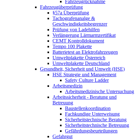
Fahrzeugrücknahme
Fahrzeugüberprüfung
§57a Überprüfung
Tachografenanalge &
Geschwindigkeitsbegrenzer
Prüfung von Ladehilfen
Verlängerung Lärmarmzertifikat
CEMT Kontrolldokument
Tempo 100 Plakette
Batterietest an Elektrofahrzeugen
Umweltplakette Österreich
Umweltplakette Deutschland
Gesundheit, Sicherheit und Umwelt (HSE)
HSE Strategie und Management
Safety Culture Ladder
Arbeitsmedizin
Arbeitsmedizinische Untersuchung
Arbeitssicherheit - Beratung und
Betreuung
Baustellenkoordination
Fachkundige Unterweisung
Sicherheitstechnische Beratung
Sicherheitstechnische Betreuung
Gefährdungsbeurteilungen
Gefahrgut