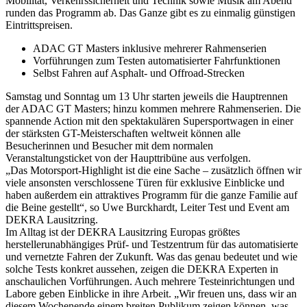
Mobilität, Verkehrssicherheit und Technik sowie Musik am Abend
runden das Programm ab. Das Ganze gibt es zu einmalig günstigen
Eintrittspreisen.
ADAC GT Masters inklusive mehrerer Rahmenserien
Vorführungen zum Testen automatisierter Fahrfunktionen
Selbst Fahren auf Asphalt- und Offroad-Strecken
Samstag und Sonntag um 13 Uhr starten jeweils die Hauptrennen
der ADAC GT Masters; hinzu kommen mehrere Rahmenserien. Die
spannende Action mit den spektakulären Supersportwagen in einer
der stärksten GT-Meisterschaften weltweit können alle
Besucherinnen und Besucher mit dem normalen
Veranstaltungsticket von der Haupttribüne aus verfolgen.
„Das Motorsport-Highlight ist die eine Sache – zusätzlich öffnen wir
viele ansonsten verschlossene Türen für exklusive Einblicke und
haben außerdem ein attraktives Programm für die ganze Familie auf
die Beine gestellt“, so Uwe Burckhardt, Leiter Test und Event am
DEKRA Lausitzring.
Im Alltag ist der DEKRA Lausitzring Europas größtes
herstellerunabhängiges Prüf- und Testzentrum für das automatisierte
und vernetzte Fahren der Zukunft. Was das genau bedeutet und wie
solche Tests konkret aussehen, zeigen die DEKRA Experten in
anschaulichen Vorführungen. Auch mehrere Testeinrichtungen und
Labore geben Einblicke in ihre Arbeit. „Wir freuen uns, dass wir an
diesem Wochenende einem breiten Publikum zeigen können, was