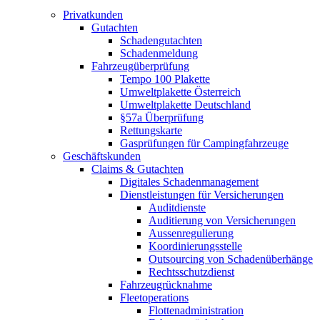
Privatkunden
Gutachten
Schadengutachten
Schadenmeldung
Fahrzeugüberprüfung
Tempo 100 Plakette
Umweltplakette Österreich
Umweltplakette Deutschland
§57a Überprüfung
Rettungskarte
Gasprüfungen für Campingfahrzeuge
Geschäftskunden
Claims & Gutachten
Digitales Schadenmanagement
Dienstleistungen für Versicherungen
Auditdienste
Auditierung von Versicherungen
Aussenregulierung
Koordinierungsstelle
Outsourcing von Schadenüberhänge
Rechtsschutzdienst
Fahrzeugrücknahme
Fleetoperations
Flottenadministration