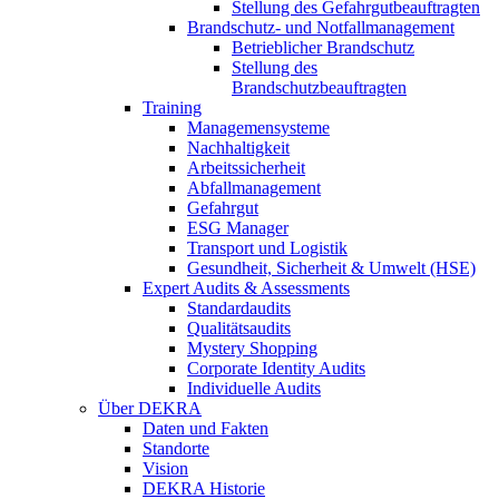
Stellung des Gefahrgutbeauftragten
Brandschutz- und Notfallmanagement
Betrieblicher Brandschutz
Stellung des
Brandschutzbeauftragten
Training
Managemensysteme
Nachhaltigkeit
Arbeitssicherheit
Abfallmanagement
Gefahrgut
ESG Manager
Transport und Logistik
Gesundheit, Sicherheit & Umwelt (HSE)
Expert Audits & Assessments
Standardaudits
Qualitätsaudits
Mystery Shopping
Corporate Identity Audits
Individuelle Audits
Über DEKRA
Daten und Fakten
Standorte
Vision
DEKRA Historie