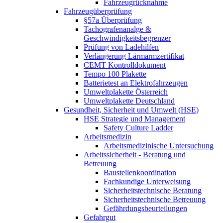
Fahrzeugrücknahme
Fahrzeugüberprüfung
§57a Überprüfung
Tachografenanalge &
Geschwindigkeitsbegrenzer
Prüfung von Ladehilfen
Verlängerung Lärmarmzertifikat
CEMT Kontrolldokument
Tempo 100 Plakette
Batterietest an Elektrofahrzeugen
Umweltplakette Österreich
Umweltplakette Deutschland
Gesundheit, Sicherheit und Umwelt (HSE)
HSE Strategie und Management
Safety Culture Ladder
Arbeitsmedizin
Arbeitsmedizinische Untersuchung
Arbeitssicherheit - Beratung und
Betreuung
Baustellenkoordination
Fachkundige Unterweisung
Sicherheitstechnische Beratung
Sicherheitstechnische Betreuung
Gefährdungsbeurteilungen
Gefahrgut