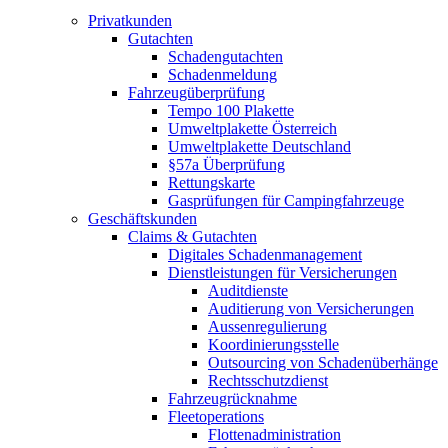
Privatkunden
Gutachten
Schadengutachten
Schadenmeldung
Fahrzeugüberprüfung
Tempo 100 Plakette
Umweltplakette Österreich
Umweltplakette Deutschland
§57a Überprüfung
Rettungskarte
Gasprüfungen für Campingfahrzeuge
Geschäftskunden
Claims & Gutachten
Digitales Schadenmanagement
Dienstleistungen für Versicherungen
Auditdienste
Auditierung von Versicherungen
Aussenregulierung
Koordinierungsstelle
Outsourcing von Schadenüberhänge
Rechtsschutzdienst
Fahrzeugrücknahme
Fleetoperations
Flottenadministration