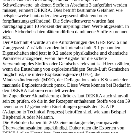
Schwellenwerte, ab denen Stoffe in Abschnitt 3 aufgeführt werden
müssen, erinnert DEKRA. Dies betrifft bestimmte Gefahren wie
beispielsweise haut- oder atemwegssensibilisierend oder
fortpflanzungsgefährdend. Die Schwellenwerte wurden fast
durchgängig auf 10 Prozent der ursprünglichen Werte abgesenkt. In
vielen Sicherheitsdatenblättern dürften damit neue Stoffe zu nennen
sein.
Der Abschnitt 9 wurde an die Anforderungen des GHS Rev. 6 und
7 angepasst. Zusätzlich zu den in Unterabschnitt 9.1 genannten
Eigenschaften sind jetzt in 9.2 andere physikalische und chemische
Parameter anzugeben, wenn ihre Angabe für die sichere
Verwendung des Stoffes oder Gemisches relevant ist. Hierzu zählen,
wenn die Entstehung von explosionsfähigen Staub-Luft Gemischen
möglich ist, die untere Explosionsgrenze (UEG), die
Mindestzündenergie (MZE), der Deflagrationsindex KSt sowie der
maximale Explosionsdruck pmax. Diese Werte können bei Bedarf in
den DEKRA Laboren ermittelt werden.
Im Zuge dieser Aktualisierung dürfte es laut DEKRA auch sinnvoll
sein zu prüfen, ob die in der Rezeptur enthaltenen Stoffe von den 39
neuen oder 17 geänderten Einstufungen gemäß der 18. ATP
(Adaption to Technical Progress) betroffen sind, wie zum Beispiel
Bisphenol A oder Melamin.
Die Behörden haben für 2023 eine umfangreiche, europaweite
Überwachungsaktion angekündigt. Daher raten die Experten von