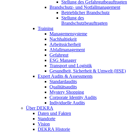
Stellung des Gefahrgutbeauftragten
Brandschutz- und Notfallmanagement
Betrieblicher Brandschutz
Stellung des
Brandschutzbeauftragten
Training
Managemensysteme
Nachhaltigkeit
Arbeitssicherheit
Abfallmanagement
Gefahrgut
ESG Manager
Transport und Logistik
Gesundheit, Sicherheit & Umwelt (HSE)
Expert Audits & Assessments
Standardaudits
Qualitätsaudits
Mystery Shopping
Corporate Identity Audits
Individuelle Audits
Über DEKRA
Daten und Fakten
Standorte
Vision
DEKRA Historie