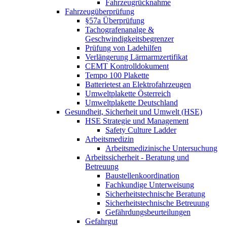
Fahrzeugrücknahme
Fahrzeugüberprüfung
§57a Überprüfung
Tachografenanalge &
Geschwindigkeitsbegrenzer
Prüfung von Ladehilfen
Verlängerung Lärmarmzertifikat
CEMT Kontrolldokument
Tempo 100 Plakette
Batterietest an Elektrofahrzeugen
Umweltplakette Österreich
Umweltplakette Deutschland
Gesundheit, Sicherheit und Umwelt (HSE)
HSE Strategie und Management
Safety Culture Ladder
Arbeitsmedizin
Arbeitsmedizinische Untersuchung
Arbeitssicherheit - Beratung und
Betreuung
Baustellenkoordination
Fachkundige Unterweisung
Sicherheitstechnische Beratung
Sicherheitstechnische Betreuung
Gefährdungsbeurteilungen
Gefahrgut