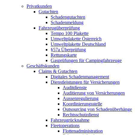
Privatkunden
Gutachten
Schadengutachten
Schadenmeldung
Fahrzeugüberprüfung
Tempo 100 Plakette
Umweltplakette Österreich
Umweltplakette Deutschland
§57a Überprüfung
Rettungskarte
Gasprüfungen für Campingfahrzeuge
Geschäftskunden
Claims & Gutachten
Digitales Schadenmanagement
Dienstleistungen für Versicherungen
Auditdienste
Auditierung von Versicherungen
Aussenregulierung
Koordinierungsstelle
Outsourcing von Schadenüberhänge
Rechtsschutzdienst
Fahrzeugrücknahme
Fleetoperations
Flottenadministration