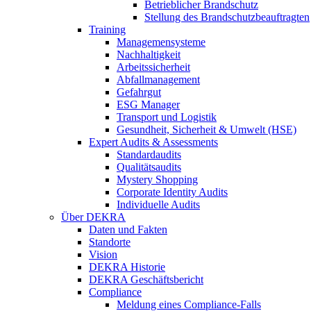
Betrieblicher Brandschutz
Stellung des Brandschutzbeauftragten
Training
Managemensysteme
Nachhaltigkeit
Arbeitssicherheit
Abfallmanagement
Gefahrgut
ESG Manager
Transport und Logistik
Gesundheit, Sicherheit & Umwelt (HSE)
Expert Audits & Assessments
Standardaudits
Qualitätsaudits
Mystery Shopping
Corporate Identity Audits
Individuelle Audits
Über DEKRA
Daten und Fakten
Standorte
Vision
DEKRA Historie
DEKRA Geschäftsbericht
Compliance
Meldung eines Compliance-Falls