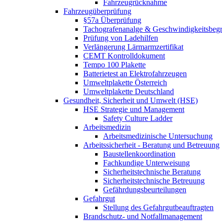
Fahrzeugrücknahme
Fahrzeugüberprüfung
§57a Überprüfung
Tachografenanalge & Geschwindigkeitsbegr
Prüfung von Ladehilfen
Verlängerung Lärmarmzertifikat
CEMT Kontrolldokument
Tempo 100 Plakette
Batterietest an Elektrofahrzeugen
Umweltplakette Österreich
Umweltplakette Deutschland
Gesundheit, Sicherheit und Umwelt (HSE)
HSE Strategie und Management
Safety Culture Ladder
Arbeitsmedizin
Arbeitsmedizinische Untersuchung
Arbeitssicherheit - Beratung und Betreuung
Baustellenkoordination
Fachkundige Unterweisung
Sicherheitstechnische Beratung
Sicherheitstechnische Betreuung
Gefährdungsbeurteilungen
Gefahrgut
Stellung des Gefahrgutbeauftragten
Brandschutz- und Notfallmanagement