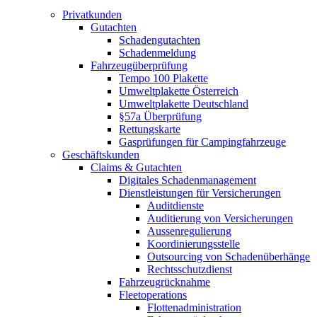
Privatkunden
Gutachten
Schadengutachten
Schadenmeldung
Fahrzeugüberprüfung
Tempo 100 Plakette
Umweltplakette Österreich
Umweltplakette Deutschland
§57a Überprüfung
Rettungskarte
Gasprüfungen für Campingfahrzeuge
Geschäftskunden
Claims & Gutachten
Digitales Schadenmanagement
Dienstleistungen für Versicherungen
Auditdienste
Auditierung von Versicherungen
Aussenregulierung
Koordinierungsstelle
Outsourcing von Schadenüberhänge
Rechtsschutzdienst
Fahrzeugrücknahme
Fleetoperations
Flottenadministration