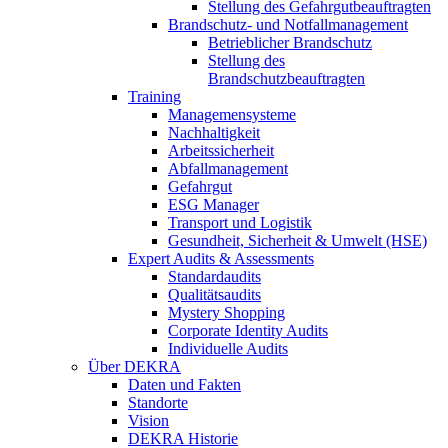
Stellung des Gefahrgutbeauftragten
Brandschutz- und Notfallmanagement
Betrieblicher Brandschutz
Stellung des
Brandschutzbeauftragten
Training
Managemensysteme
Nachhaltigkeit
Arbeitssicherheit
Abfallmanagement
Gefahrgut
ESG Manager
Transport und Logistik
Gesundheit, Sicherheit & Umwelt (HSE)
Expert Audits & Assessments
Standardaudits
Qualitätsaudits
Mystery Shopping
Corporate Identity Audits
Individuelle Audits
Über DEKRA
Daten und Fakten
Standorte
Vision
DEKRA Historie