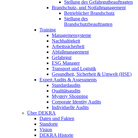
Stellung des Gefahrgutbeauftragten
Brandschutz- und Notfallmanagement
Betrieblicher Brandschutz
Stellung des
Brandschutzbeauftragten
Training
Managemensysteme
Nachhaltigkeit
Arbeitssicherheit
Abfallmanagement
Gefahrgut
ESG Manager
Transport und Logistik
Gesundheit, Sicherheit & Umwelt (HSE)
Expert Audits & Assessments
Standardaudits
Qualitätsaudits
Mystery Shopping
Corporate Identity Audits
Individuelle Audits
Über DEKRA
Daten und Fakten
Standorte
Vision
DEKRA Historie