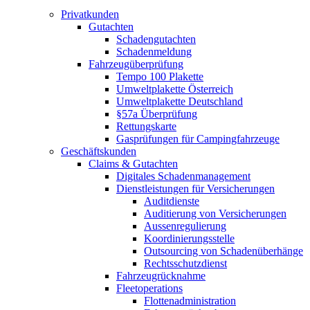
Privatkunden
Gutachten
Schadengutachten
Schadenmeldung
Fahrzeugüberprüfung
Tempo 100 Plakette
Umweltplakette Österreich
Umweltplakette Deutschland
§57a Überprüfung
Rettungskarte
Gasprüfungen für Campingfahrzeuge
Geschäftskunden
Claims & Gutachten
Digitales Schadenmanagement
Dienstleistungen für Versicherungen
Auditdienste
Auditierung von Versicherungen
Aussenregulierung
Koordinierungsstelle
Outsourcing von Schadenüberhänge
Rechtsschutzdienst
Fahrzeugrücknahme
Fleetoperations
Flottenadministration