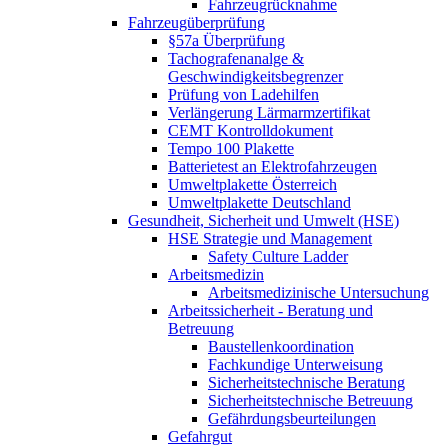
Fahrzeugrücknahme
Fahrzeugüberprüfung
§57a Überprüfung
Tachografenanalge &
Geschwindigkeitsbegrenzer
Prüfung von Ladehilfen
Verlängerung Lärmarmzertifikat
CEMT Kontrolldokument
Tempo 100 Plakette
Batterietest an Elektrofahrzeugen
Umweltplakette Österreich
Umweltplakette Deutschland
Gesundheit, Sicherheit und Umwelt (HSE)
HSE Strategie und Management
Safety Culture Ladder
Arbeitsmedizin
Arbeitsmedizinische Untersuchung
Arbeitssicherheit - Beratung und
Betreuung
Baustellenkoordination
Fachkundige Unterweisung
Sicherheitstechnische Beratung
Sicherheitstechnische Betreuung
Gefährdungsbeurteilungen
Gefahrgut