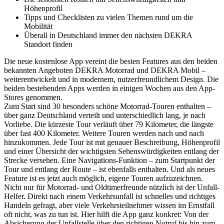
Höhenprofil
Tipps und Checklisten zu vielen Themen rund um die
Mobilität
Überall in Deutschland immer den nächsten DEKRA
Standort finden
Die neue kostenlose App vereint die besten Features aus den beiden
bekannten Angeboten DEKRA Motorrad und DEKRA Mobil –
weiterentwickelt und in modernem, nutzerfreundlichem Design. Die
beiden bestehenden Apps werden in einigen Wochen aus den App-
Stores genommen.
Zum Start sind 30 besonders schöne Motorrad-Touren enthalten –
über ganz Deutschland verteilt und unterschiedlich lang, je nach
Vorliebe. Die kürzeste Tour verläuft über 79 Kilometer, die längste
über fast 400 Kilometer. Weitere Touren werden nach und nach
hinzukommen. Jede Tour ist mit genauer Beschreibung, Höhenprofil
und einer Übersicht der wichtigsten Sehenswürdigkeiten entlang der
Strecke versehen. Eine Navigations-Funktion – zum Startpunkt der
Tour und entlang der Route – ist ebenfalls enthalten. Und als neues
Feature ist es jetzt auch möglich, eigene Touren aufzuzeichnen.
Nicht nur für Motorrad- und Oldtimerfreunde nützlich ist der Unfall-
Helfer. Direkt nach einem Verkehrsunfall ist schnelles und richtiges
Handeln gefragt, aber viele Verkehrsteilnehmer wissen im Ernstfall
oft nicht, was zu tun ist. Hier hilft die App ganz konkret: Von der
Absicherung der Unfallstelle über den richtigen Notruf bis hin zum