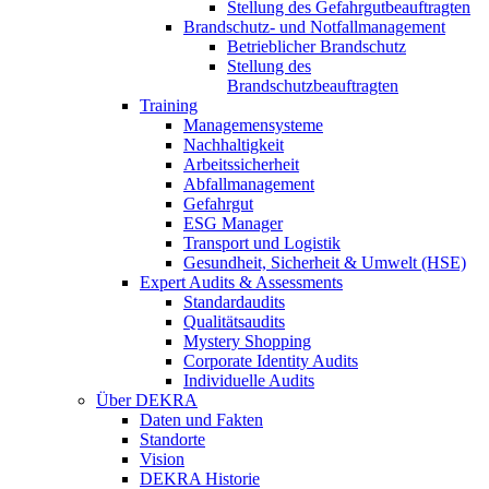
Stellung des Gefahrgutbeauftragten
Brandschutz- und Notfallmanagement
Betrieblicher Brandschutz
Stellung des
Brandschutzbeauftragten
Training
Managemensysteme
Nachhaltigkeit
Arbeitssicherheit
Abfallmanagement
Gefahrgut
ESG Manager
Transport und Logistik
Gesundheit, Sicherheit & Umwelt (HSE)
Expert Audits & Assessments
Standardaudits
Qualitätsaudits
Mystery Shopping
Corporate Identity Audits
Individuelle Audits
Über DEKRA
Daten und Fakten
Standorte
Vision
DEKRA Historie