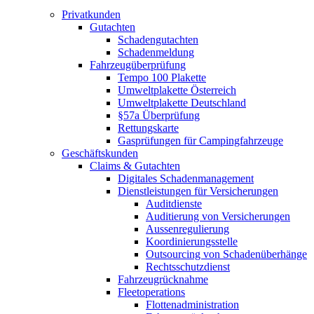
Privatkunden
Gutachten
Schadengutachten
Schadenmeldung
Fahrzeugüberprüfung
Tempo 100 Plakette
Umweltplakette Österreich
Umweltplakette Deutschland
§57a Überprüfung
Rettungskarte
Gasprüfungen für Campingfahrzeuge
Geschäftskunden
Claims & Gutachten
Digitales Schadenmanagement
Dienstleistungen für Versicherungen
Auditdienste
Auditierung von Versicherungen
Aussenregulierung
Koordinierungsstelle
Outsourcing von Schadenüberhänge
Rechtsschutzdienst
Fahrzeugrücknahme
Fleetoperations
Flottenadministration