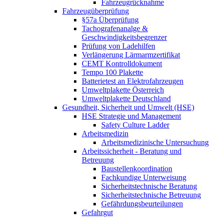
Fahrzeugrücknahme
Fahrzeugüberprüfung
§57a Überprüfung
Tachografenanalge &
Geschwindigkeitsbegrenzer
Prüfung von Ladehilfen
Verlängerung Lärmarmzertifikat
CEMT Kontrolldokument
Tempo 100 Plakette
Batterietest an Elektrofahrzeugen
Umweltplakette Österreich
Umweltplakette Deutschland
Gesundheit, Sicherheit und Umwelt (HSE)
HSE Strategie und Management
Safety Culture Ladder
Arbeitsmedizin
Arbeitsmedizinische Untersuchung
Arbeitssicherheit - Beratung und
Betreuung
Baustellenkoordination
Fachkundige Unterweisung
Sicherheitstechnische Beratung
Sicherheitstechnische Betreuung
Gefährdungsbeurteilungen
Gefahrgut