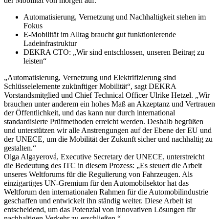
der Mobilität von morgen auf.
Automatisierung, Vernetzung und Nachhaltigkeit stehen im
Fokus
E-Mobilität im Alltag braucht gut funktionierende
Ladeinfrastruktur
DEKRA CTO: „Wir sind entschlossen, unseren Beitrag zu
leisten“
„Automatisierung, Vernetzung und Elektrifizierung sind
Schlüsselelemente zukünftiger Mobilität“, sagt DEKRA
Vorstandsmitglied und Chief Technical Officer Ulrike Hetzel. „Wir
brauchen unter anderem ein hohes Maß an Akzeptanz und Vertrauen
der Öffentlichkeit, und das kann nur durch international
standardisierte Prüfmethoden erreicht werden. Deshalb begrüßen
und unterstützen wir alle Anstrengungen auf der Ebene der EU und
der UNECE, um die Mobilität der Zukunft sicher und nachhaltig zu
gestalten.“
Olga Algayerová, Executive Secretary der UNECE, unterstreicht
die Bedeutung des ITC in diesem Prozess: „Es steuert die Arbeit
unseres Weltforums für die Regulierung von Fahrzeugen. Als
einzigartiges UN-Gremium für den Automobilsektor hat das
Weltforum den internationalen Rahmen für die Automobilindustrie
geschaffen und entwickelt ihn ständig weiter. Diese Arbeit ist
entscheidend, um das Potenzial von innovativen Lösungen für
nachhaltigen Verkehr zu erschließen.“