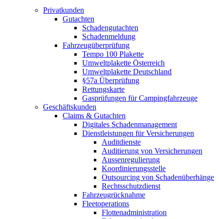
Privatkunden
Gutachten
Schadengutachten
Schadenmeldung
Fahrzeugüberprüfung
Tempo 100 Plakette
Umweltplakette Österreich
Umweltplakette Deutschland
§57a Überprüfung
Rettungskarte
Gasprüfungen für Campingfahrzeuge
Geschäftskunden
Claims & Gutachten
Digitales Schadenmanagement
Dienstleistungen für Versicherungen
Auditdienste
Auditierung von Versicherungen
Aussenregulierung
Koordinierungsstelle
Outsourcing von Schadenüberhänge
Rechtsschutzdienst
Fahrzeugrücknahme
Fleetoperations
Flottenadministration