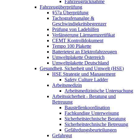
Fahrzeugrücknahme
Fahrzeugüberprüfung
§57a Überprüfung
Tachografenanalge &
Geschwindigkeitsbegrenzer
Prüfung von Ladehilfen
Verlängerung Lärmarmzertifikat
CEMT Kontrolldokument
Tempo 100 Plakette
Batterietest an Elektrofahrzeugen
Umweltplakette Österreich
Umweltplakette Deutschland
Gesundheit, Sicherheit und Umwelt (HSE)
HSE Strategie und Management
Safety Culture Ladder
Arbeitsmedizin
Arbeitsmedizinische Untersuchung
Arbeitssicherheit - Beratung und
Betreuung
Baustellenkoordination
Fachkundige Unterweisung
Sicherheitstechnische Beratung
Sicherheitstechnische Betreuung
Gefährdungsbeurteilungen
Gefahrgut