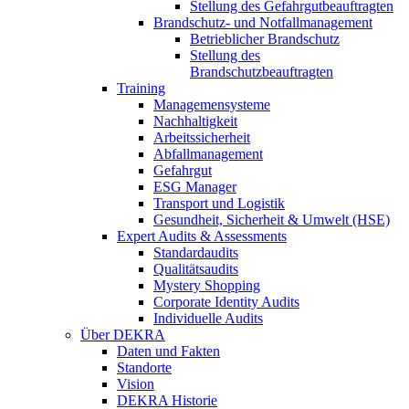
Stellung des Gefahrgutbeauftragten
Brandschutz- und Notfallmanagement
Betrieblicher Brandschutz
Stellung des
Brandschutzbeauftragten
Training
Managemensysteme
Nachhaltigkeit
Arbeitssicherheit
Abfallmanagement
Gefahrgut
ESG Manager
Transport und Logistik
Gesundheit, Sicherheit & Umwelt (HSE)
Expert Audits & Assessments
Standardaudits
Qualitätsaudits
Mystery Shopping
Corporate Identity Audits
Individuelle Audits
Über DEKRA
Daten und Fakten
Standorte
Vision
DEKRA Historie