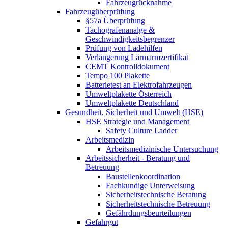
Fahrzeugrücknahme
Fahrzeugüberprüfung
§57a Überprüfung
Tachografenanalge &
Geschwindigkeitsbegrenzer
Prüfung von Ladehilfen
Verlängerung Lärmarmzertifikat
CEMT Kontrolldokument
Tempo 100 Plakette
Batterietest an Elektrofahrzeugen
Umweltplakette Österreich
Umweltplakette Deutschland
Gesundheit, Sicherheit und Umwelt (HSE)
HSE Strategie und Management
Safety Culture Ladder
Arbeitsmedizin
Arbeitsmedizinische Untersuchung
Arbeitssicherheit - Beratung und
Betreuung
Baustellenkoordination
Fachkundige Unterweisung
Sicherheitstechnische Beratung
Sicherheitstechnische Betreuung
Gefährdungsbeurteilungen
Gefahrgut