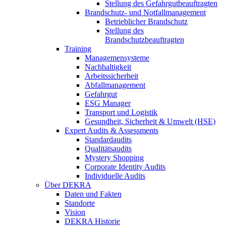
Stellung des Gefahrgutbeauftragten
Brandschutz- und Notfallmanagement
Betrieblicher Brandschutz
Stellung des
Brandschutzbeauftragten
Training
Managemensysteme
Nachhaltigkeit
Arbeitssicherheit
Abfallmanagement
Gefahrgut
ESG Manager
Transport und Logistik
Gesundheit, Sicherheit & Umwelt (HSE)
Expert Audits & Assessments
Standardaudits
Qualitätsaudits
Mystery Shopping
Corporate Identity Audits
Individuelle Audits
Über DEKRA
Daten und Fakten
Standorte
Vision
DEKRA Historie