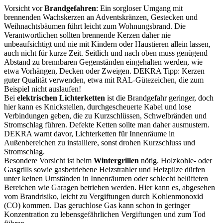
Vorsicht vor
Brandgefahren
: Ein sorgloser Umgang mit
brennenden Wachskerzen an Adventskränzen, Gestecken und
Weihnachtsbäumen führt leicht zum Wohnungsbrand. Die
Verantwortlichen sollten brennende Kerzen daher nie
unbeaufsichtigt und nie mit Kindern oder Haustieren allein lassen,
auch nicht für kurze Zeit. Seitlich und nach oben muss genügend
Abstand zu brennbaren Gegenständen eingehalten werden, wie
etwa Vorhängen, Decken oder Zweigen. DEKRA Tipp: Kerzen
guter Qualität verwenden, etwa mit RAL-Gütezeichen, die zum
Beispiel nicht auslaufen!
Bei
elektrischen Lichterketten
ist die Brandgefahr geringer, doch
hier kann es Knickstellen, durchgescheuerte Kabel und lose
Verbindungen geben, die zu Kurzschlüssen, Schwelbränden und
Stromschlag führen. Defekte Ketten sollte man daher ausmustern.
DEKRA warnt davor, Lichterketten für Innenräume in
Außenbereichen zu installiere, sonst drohen Kurzschluss und
Stromschlag.
Besondere Vorsicht ist beim
Wintergrillen
nötig. Holzkohle- oder
Gasgrills sowie gasbetriebene Heizstrahler und Heizpilze dürfen
unter keinen Umständen in Innenräumen oder schlecht belüfteten
Bereichen wie Garagen betrieben werden. Hier kann es, abgesehen
vom Brandrisiko, leicht zu Vergiftungen durch Kohlenmonoxid
(CO) kommen. Das geruchlose Gas kann schon in geringer
Konzentration zu lebensgefährlichen Vergiftungen und zum Tod