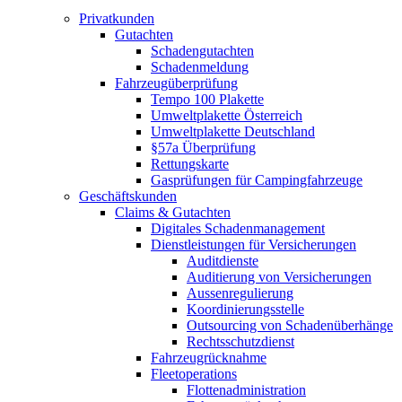
Privatkunden
Gutachten
Schadengutachten
Schadenmeldung
Fahrzeugüberprüfung
Tempo 100 Plakette
Umweltplakette Österreich
Umweltplakette Deutschland
§57a Überprüfung
Rettungskarte
Gasprüfungen für Campingfahrzeuge
Geschäftskunden
Claims & Gutachten
Digitales Schadenmanagement
Dienstleistungen für Versicherungen
Auditdienste
Auditierung von Versicherungen
Aussenregulierung
Koordinierungsstelle
Outsourcing von Schadenüberhänge
Rechtsschutzdienst
Fahrzeugrücknahme
Fleetoperations
Flottenadministration