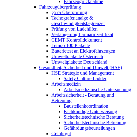
Fahrzeugrücknahme
Fahrzeugüberprüfung
§57a Überprüfung
Tachografenanalge &
Geschwindigkeitsbegrenzer
Prüfung von Ladehilfen
Verlängerung Lärmarmzertifikat
CEMT Kontrolldokument
Tempo 100 Plakette
Batterietest an Elektrofahrzeugen
Umweltplakette Österreich
Umweltplakette Deutschland
Gesundheit, Sicherheit und Umwelt (HSE)
HSE Strategie und Management
Safety Culture Ladder
Arbeitsmedizin
Arbeitsmedizinische Untersuchung
Arbeitssicherheit - Beratung und
Betreuung
Baustellenkoordination
Fachkundige Unterweisung
Sicherheitstechnische Beratung
Sicherheitstechnische Betreuung
Gefährdungsbeurteilungen
Gefahrgut