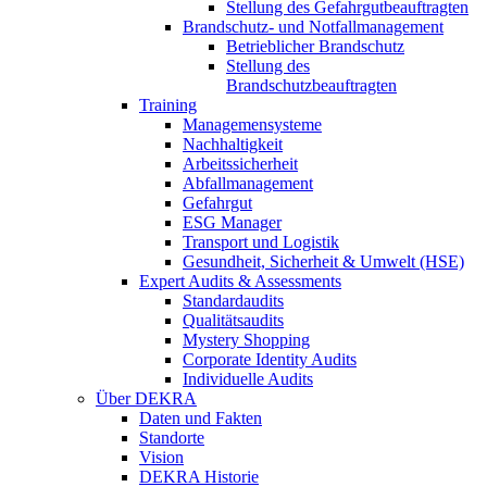
Stellung des Gefahrgutbeauftragten
Brandschutz- und Notfallmanagement
Betrieblicher Brandschutz
Stellung des
Brandschutzbeauftragten
Training
Managemensysteme
Nachhaltigkeit
Arbeitssicherheit
Abfallmanagement
Gefahrgut
ESG Manager
Transport und Logistik
Gesundheit, Sicherheit & Umwelt (HSE)
Expert Audits & Assessments
Standardaudits
Qualitätsaudits
Mystery Shopping
Corporate Identity Audits
Individuelle Audits
Über DEKRA
Daten und Fakten
Standorte
Vision
DEKRA Historie