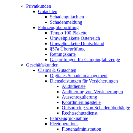
Privatkunden
Gutachten
Schadengutachten
Schadenmeldung
Fahrzeugüberprüfung
Tempo 100 Plakette
Umweltplakette Österreich
Umweltplakette Deutschland
§57a Überprüfung
Rettungskarte
Gasprüfungen für Campingfahrzeuge
Geschäftskunden
Claims & Gutachten
Digitales Schadenmanagement
Dienstleistungen für Versicherungen
Auditdienste
Auditierung von Versicherungen
Aussenregulierung
Koordinierungsstelle
Outsourcing von Schadenüberhänge
Rechtsschutzdienst
Fahrzeugrücknahme
Fleetoperations
Flottenadministration