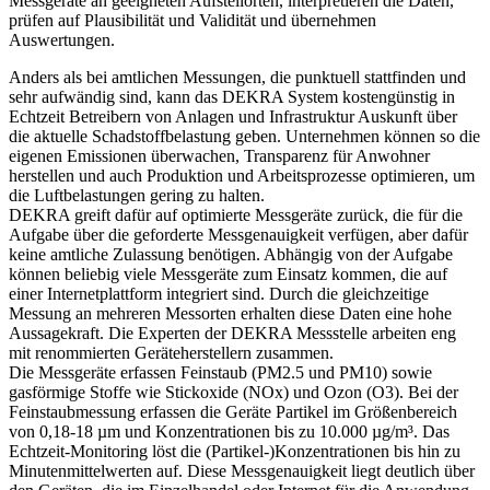
Messgeräte an geeigneten Aufstellorten, interpretieren die Daten,
prüfen auf Plausibilität und Validität und übernehmen
Auswertungen.
Anders als bei amtlichen Messungen, die punktuell stattfinden und
sehr aufwändig sind, kann das DEKRA System kostengünstig in
Echtzeit Betreibern von Anlagen und Infrastruktur Auskunft über
die aktuelle Schadstoffbelastung geben. Unternehmen können so die
eigenen Emissionen überwachen, Transparenz für Anwohner
herstellen und auch Produktion und Arbeitsprozesse optimieren, um
die Luftbelastungen gering zu halten.
DEKRA greift dafür auf optimierte Messgeräte zurück, die für die
Aufgabe über die geforderte Messgenauigkeit verfügen, aber dafür
keine amtliche Zulassung benötigen. Abhängig von der Aufgabe
können beliebig viele Messgeräte zum Einsatz kommen, die auf
einer Internetplattform integriert sind. Durch die gleichzeitige
Messung an mehreren Messorten erhalten diese Daten eine hohe
Aussagekraft. Die Experten der DEKRA Messstelle arbeiten eng
mit renommierten Geräteherstellern zusammen.
Die Messgeräte erfassen Feinstaub (PM2.5 und PM10) sowie
gasförmige Stoffe wie Stickoxide (NOx) und Ozon (O3). Bei der
Feinstaubmessung erfassen die Geräte Partikel im Größenbereich
von 0,18-18 µm und Konzentrationen bis zu 10.000 µg/m³. Das
Echtzeit-Monitoring löst die (Partikel-)Konzentrationen bis hin zu
Minutenmittelwerten auf. Diese Messgenauigkeit liegt deutlich über