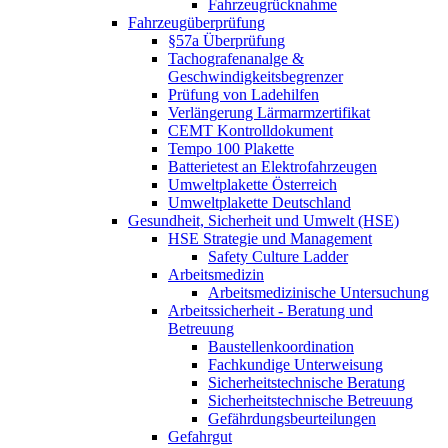
Fahrzeugrücknahme
Fahrzeugüberprüfung
§57a Überprüfung
Tachografenanalge &
Geschwindigkeitsbegrenzer
Prüfung von Ladehilfen
Verlängerung Lärmarmzertifikat
CEMT Kontrolldokument
Tempo 100 Plakette
Batterietest an Elektrofahrzeugen
Umweltplakette Österreich
Umweltplakette Deutschland
Gesundheit, Sicherheit und Umwelt (HSE)
HSE Strategie und Management
Safety Culture Ladder
Arbeitsmedizin
Arbeitsmedizinische Untersuchung
Arbeitssicherheit - Beratung und
Betreuung
Baustellenkoordination
Fachkundige Unterweisung
Sicherheitstechnische Beratung
Sicherheitstechnische Betreuung
Gefährdungsbeurteilungen
Gefahrgut