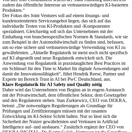
zudem das öffentliche Interesse an vertrauenswürdigen KI-basierten
Produkten.“
Der Fokus des Joint Ventures soll auf einem lösungs- und
kundenorientierten Serviceangebot liegen, das sich auf das
individuelle Testen von KI-Produkten und -Komponenten
spezialisiert. Gleichzeitig soll sich das Unternehmen mit der
Einhaltung von branchenspezifischen Normen & Standards, wie sie
zum Beispiel in der Automobilwirtschaft zu finden sind, befassen,
um so eine sichere und vertrauenswürdige Verwendung von KI zu
gewährleisten. „Aktuelle Regulatorik ist meist noch nicht spezifisch
auf KI abgestellt und neue Regulatorik entwickelt sich. Die
Anwendung von Regulatorik in praxistauglichen Best Practices ist
ein Schlüssel für den Time to Market für digitale Anwendungen und
damit die Innovationsfähigkeit“, führt Hendrik Reese, Partner und
Experte im Bereich Trust in AI bei PwC Deutschland, aus.
Klare Regulatorik für AI Safety und Quality nötig
Daher wird das Unternehmen von Beginn an in engem Austausch
mit der Privatwirtschaft, dem öffentlichen Sektor, dem Gesetzgeber
und den Regulatoren stehen. Stan Zurkiewicz, CEO von DEKRA,
betont: „Die notwendigen Regulierungen als Grundlage für
Prüfungen und Zertifizierungen müssen mit der rasanten
Entwicklung im KI-Sektor Schritt halten. Nur so lässt sich die
Sicherheit der Nutzer gewährleisten und Vertrauen in Artificial
Intelligence auf- und ausbauen.“ Zusätzlich ergänzt der CEO von