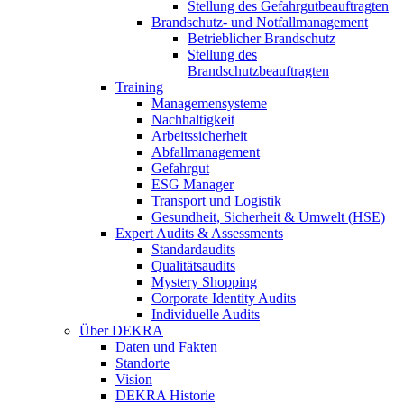
Stellung des Gefahrgutbeauftragten
Brandschutz- und Notfallmanagement
Betrieblicher Brandschutz
Stellung des
Brandschutzbeauftragten
Training
Managemensysteme
Nachhaltigkeit
Arbeitssicherheit
Abfallmanagement
Gefahrgut
ESG Manager
Transport und Logistik
Gesundheit, Sicherheit & Umwelt (HSE)
Expert Audits & Assessments
Standardaudits
Qualitätsaudits
Mystery Shopping
Corporate Identity Audits
Individuelle Audits
Über DEKRA
Daten und Fakten
Standorte
Vision
DEKRA Historie