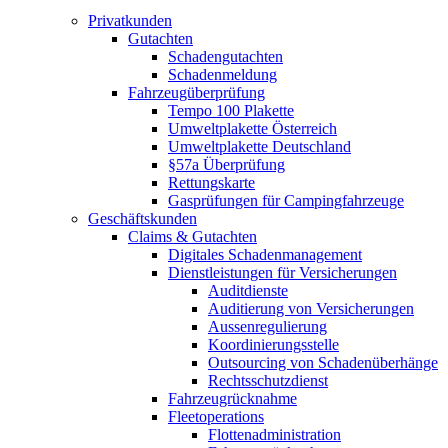
Privatkunden
Gutachten
Schadengutachten
Schadenmeldung
Fahrzeugüberprüfung
Tempo 100 Plakette
Umweltplakette Österreich
Umweltplakette Deutschland
§57a Überprüfung
Rettungskarte
Gasprüfungen für Campingfahrzeuge
Geschäftskunden
Claims & Gutachten
Digitales Schadenmanagement
Dienstleistungen für Versicherungen
Auditdienste
Auditierung von Versicherungen
Aussenregulierung
Koordinierungsstelle
Outsourcing von Schadenüberhänge
Rechtsschutzdienst
Fahrzeugrücknahme
Fleetoperations
Flottenadministration