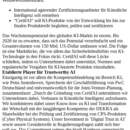
Wettbewerbsbehörden.
International agierender Zertifizierungsanbieter für Künstliche
Intelligenz soll entstehen
“CertifAI“ soll KI-Produkte von der Entwicklung bis hin zur
finalen Produktreife begleiten, prüfen und zertifizieren
Das Wachstumspotenzial des globalen KI-Markts ist enorm. Bis
2028 ist zu erwarten, dass sich das Potenzial verzehnfacht und ein
Gesamtvolumen von 150 Mrd. US-Dollar umfassen wird. Die Folge
ist eine Marktlücke, die vor allem das Sicherheitsbedürfnis von KI-
Technologie in den Fokus rückt. CertifAI soll diese Lücke
schließen, indem es Unternehmen dabei unterstützt, Normen und
regulatorische Vorgaben für KI-basierte Produkte einzuhalten.
Etablierte Player für Trustworthy AI
Einzigartig ist vor allem die Kompetenzbündelung im Bereich KI,
wie Petra Justenhoven, Sprecherin der Geschäftsführung von PwC
Deutschland und mitverantwortlich für die Joint-Venture-Planung,
zusammenfasst: „Durch die Gründung von CertifAI unterstützen wir
Unternehmen dabei, Vertrauen in Künstliche Intelligenz aufzubauen.
Wir kombinieren dabei unser Know-how zu KI und Transformation
der Wirtschaft mit der langjährigen Kompetenz der DEKRA als
Shareholder bei der Prüfung und Zertifizierung von CPS-Produkten
(Cyber Physical Systems). Unser Investment in `Digital Trust in AI´
sowie unsere Gestalterrolle in Regulierungsfragen zahlt sich hier
voll aus. Das Commitment seitens der Stadt Hamburg unterstreicht