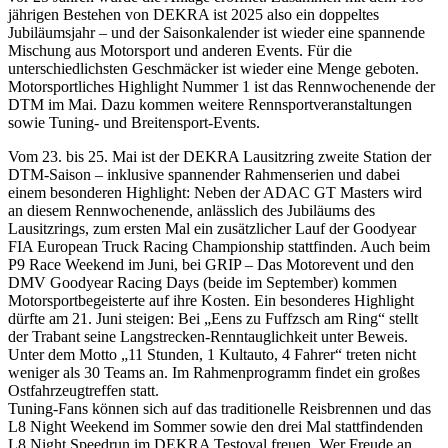
jährigen Bestehen von DEKRA ist 2025 also ein doppeltes
Jubiläumsjahr – und der Saisonkalender ist wieder eine spannende
Mischung aus Motorsport und anderen Events. Für die
unterschiedlichsten Geschmäcker ist wieder eine Menge geboten.
Motorsportliches Highlight Nummer 1 ist das Rennwochenende der
DTM im Mai. Dazu kommen weitere Rennsportveranstaltungen
sowie Tuning- und Breitensport-Events.
Vom 23. bis 25. Mai ist der DEKRA Lausitzring zweite Station der
DTM-Saison – inklusive spannender Rahmenserien und dabei
einem besonderen Highlight: Neben der ADAC GT Masters wird
an diesem Rennwochenende, anlässlich des Jubiläums des
Lausitzrings, zum ersten Mal ein zusätzlicher Lauf der Goodyear
FIA European Truck Racing Championship stattfinden. Auch beim
P9 Race Weekend im Juni, bei GRIP – Das Motorevent und den
DMV Goodyear Racing Days (beide im September) kommen
Motorsportbegeisterte auf ihre Kosten. Ein besonderes Highlight
dürfte am 21. Juni steigen: Bei „Eens zu Fuffzsch am Ring“ stellt
der Trabant seine Langstrecken-Renntauglichkeit unter Beweis.
Unter dem Motto „11 Stunden, 1 Kultauto, 4 Fahrer“ treten nicht
weniger als 30 Teams an. Im Rahmenprogramm findet ein großes
Ostfahrzeugtreffen statt.
Tuning-Fans können sich auf das traditionelle Reisbrennen und das
L8 Night Weekend im Sommer sowie den drei Mal stattfindenden
L8 Night Speedrun im DEKRA Testoval freuen. Wer Freude an