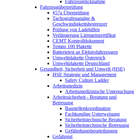
Fahrzeugrücknahme
Fahrzeugüberprüfung
§57a Überprüfung
Tachografenanalge &
Geschwindigkeitsbegrenzer
Prüfung von Ladehilfen
Verlängerung Lärmarmzertifikat
CEMT Kontrolldokument
Tempo 100 Plakette
Batterietest an Elektrofahrzeugen
Umweltplakette Österreich
Umweltplakette Deutschland
Gesundheit, Sicherheit und Umwelt (HSE)
HSE Strategie und Management
Safety Culture Ladder
Arbeitsmedizin
Arbeitsmedizinische Untersuchung
Arbeitssicherheit - Beratung und
Betreuung
Baustellenkoordination
Fachkundige Unterweisung
Sicherheitstechnische Beratung
Sicherheitstechnische Betreuung
Gefährdungsbeurteilungen
Gefahrgut