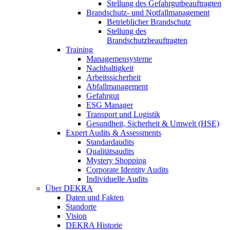
Stellung des Gefahrgutbeauftragten
Brandschutz- und Notfallmanagement
Betrieblicher Brandschutz
Stellung des
Brandschutzbeauftragten
Training
Managemensysteme
Nachhaltigkeit
Arbeitssicherheit
Abfallmanagement
Gefahrgut
ESG Manager
Transport und Logistik
Gesundheit, Sicherheit & Umwelt (HSE)
Expert Audits & Assessments
Standardaudits
Qualitätsaudits
Mystery Shopping
Corporate Identity Audits
Individuelle Audits
Über DEKRA
Daten und Fakten
Standorte
Vision
DEKRA Historie