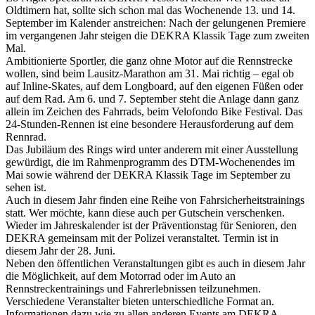
Oldtimern hat, sollte sich schon mal das Wochenende 13. und 14.
September im Kalender anstreichen: Nach der gelungenen Premiere
im vergangenen Jahr steigen die DEKRA Klassik Tage zum zweiten
Mal.
Ambitionierte Sportler, die ganz ohne Motor auf die Rennstrecke
wollen, sind beim Lausitz-Marathon am 31. Mai richtig – egal ob
auf Inline-Skates, auf dem Longboard, auf den eigenen Füßen oder
auf dem Rad. Am 6. und 7. September steht die Anlage dann ganz
allein im Zeichen des Fahrrads, beim Velofondo Bike Festival. Das
24-Stunden-Rennen ist eine besondere Herausforderung auf dem
Rennrad.
Das Jubiläum des Rings wird unter anderem mit einer Ausstellung
gewürdigt, die im Rahmenprogramm des DTM-Wochenendes im
Mai sowie während der DEKRA Klassik Tage im September zu
sehen ist.
Auch in diesem Jahr finden eine Reihe von Fahrsicherheitstrainings
statt. Wer möchte, kann diese auch per Gutschein verschenken.
Wieder im Jahreskalender ist der Präventionstag für Senioren, den
DEKRA gemeinsam mit der Polizei veranstaltet. Termin ist in
diesem Jahr der 28. Juni.
Neben den öffentlichen Veranstaltungen gibt es auch in diesem Jahr
die Möglichkeit, auf dem Motorrad oder im Auto an
Rennstreckentrainings und Fahrerlebnissen teilzunehmen.
Verschiedene Veranstalter bieten unterschiedliche Format an.
Informationen dazu wie zu allen anderen Events am DEKRA