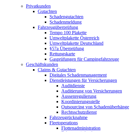
Privatkunden
Gutachten
Schadengutachten
Schadenmeldung
Fahrzeugüberprüfung
Tempo 100 Plakette
Umweltplakette Österreich
Umweltplakette Deutschland
§57a Überprüfung
Rettungskarte
Gasprüfungen für Campingfahrzeuge
Geschäftskunden
Claims & Gutachten
Digitales Schadenmanagement
Dienstleistungen für Versicherungen
Auditdienste
Auditierung von Versicherungen
Aussenregulierung
Koordinierungsstelle
Outsourcing von Schadenüberhänge
Rechtsschutzdienst
Fahrzeugrücknahme
Fleetoperations
Flottenadministration