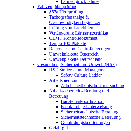
Fahrzeugrücknahme
Fahrzeugüberprüfung
§57a Überprüfung
Tachografenanalge &
Geschwindigkeitsbegrenzer
Prüfung von Ladehilfen
Verlängerung Lärmarmzertifikat
CEMT Kontrolldokument
Tempo 100 Plakette
Batterietest an Elektrofahrzeugen
Umweltplakette Österreich
Umweltplakette Deutschland
Gesundheit, Sicherheit und Umwelt (HSE)
HSE Strategie und Management
Safety Culture Ladder
Arbeitsmedizin
Arbeitsmedizinische Untersuchung
Arbeitssicherheit - Beratung und
Betreuung
Baustellenkoordination
Fachkundige Unterweisung
Sicherheitstechnische Beratung
Sicherheitstechnische Betreuung
Gefährdungsbeurteilungen
Gefahrgut