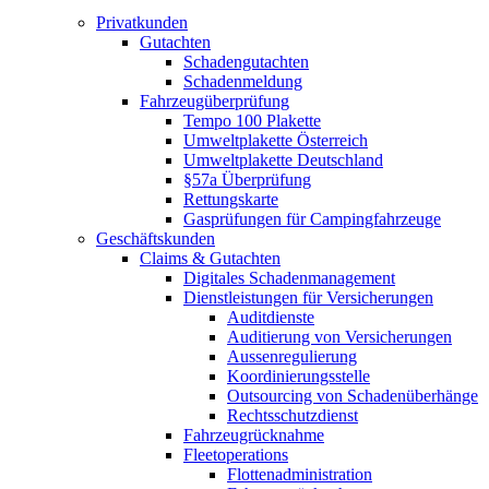
Privatkunden
Gutachten
Schadengutachten
Schadenmeldung
Fahrzeugüberprüfung
Tempo 100 Plakette
Umweltplakette Österreich
Umweltplakette Deutschland
§57a Überprüfung
Rettungskarte
Gasprüfungen für Campingfahrzeuge
Geschäftskunden
Claims & Gutachten
Digitales Schadenmanagement
Dienstleistungen für Versicherungen
Auditdienste
Auditierung von Versicherungen
Aussenregulierung
Koordinierungsstelle
Outsourcing von Schadenüberhänge
Rechtsschutzdienst
Fahrzeugrücknahme
Fleetoperations
Flottenadministration