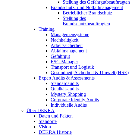
Stellung des Gefahrgutbeauftragten
Brandschutz- und Notfallmanagement
Betrieblicher Brandschutz
Stellung des
Brandschutzbeauftragten
Training
Managemensysteme
Nachhaltigkeit
Arbeitssicherheit
Abfallmanagement
Gefahrgut
ESG Manager
Transport und Logistik
Gesundheit, Sicherheit & Umwelt (HSE)
Expert Audits & Assessments
Standardaudits
Qualitätsaudits
Mystery Shopping
Corporate Identity Audits
Individuelle Audits
Über DEKRA
Daten und Fakten
Standorte
Vision
DEKRA Historie