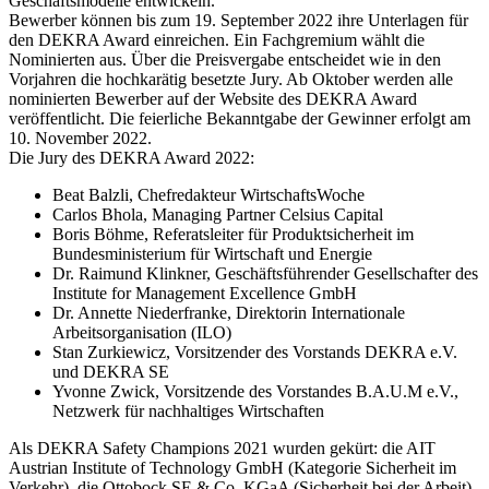
Geschäftsmodelle entwickeln.
Bewerber können bis zum 19. September 2022 ihre Unterlagen für
den DEKRA Award einreichen. Ein Fachgremium wählt die
Nominierten aus. Über die Preisvergabe entscheidet wie in den
Vorjahren die hochkarätig besetzte Jury. Ab Oktober werden alle
nominierten Bewerber auf der Website des DEKRA Award
veröffentlicht. Die feierliche Bekanntgabe der Gewinner erfolgt am
10. November 2022.
Die Jury des DEKRA Award 2022:
Beat Balzli, Chefredakteur WirtschaftsWoche
Carlos Bhola, Managing Partner Celsius Capital
Boris Böhme, Referatsleiter für Produktsicherheit im
Bundesministerium für Wirtschaft und Energie
Dr. Raimund Klinkner, Geschäftsführender Gesellschafter des
Institute for Management Excellence GmbH
Dr. Annette Niederfranke, Direktorin Internationale
Arbeitsorganisation (ILO)
Stan Zurkiewicz, Vorsitzender des Vorstands DEKRA e.V.
und DEKRA SE
Yvonne Zwick, Vorsitzende des Vorstandes B.A.U.M e.V.,
Netzwerk für nachhaltiges Wirtschaften
Als DEKRA Safety Champions 2021 wurden gekürt: die AIT
Austrian Institute of Technology GmbH (Kategorie Sicherheit im
Verkehr), die Ottobock SE & Co. KGaA (Sicherheit bei der Arbeit)