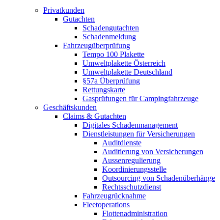
Privatkunden
Gutachten
Schadengutachten
Schadenmeldung
Fahrzeugüberprüfung
Tempo 100 Plakette
Umweltplakette Österreich
Umweltplakette Deutschland
§57a Überprüfung
Rettungskarte
Gasprüfungen für Campingfahrzeuge
Geschäftskunden
Claims & Gutachten
Digitales Schadenmanagement
Dienstleistungen für Versicherungen
Auditdienste
Auditierung von Versicherungen
Aussenregulierung
Koordinierungsstelle
Outsourcing von Schadenüberhänge
Rechtsschutzdienst
Fahrzeugrücknahme
Fleetoperations
Flottenadministration