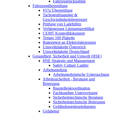
Fahrzeugrücknahme
Fahrzeugüberprüfung
§57a Überprüfung
Tachografenanalge &
Geschwindigkeitsbegrenzer
Prüfung von Ladehilfen
Verlängerung Lärmarmzertifikat
CEMT Kontrolldokument
Tempo 100 Plakette
Batterietest an Elektrofahrzeugen
Umweltplakette Österreich
Umweltplakette Deutschland
Gesundheit, Sicherheit und Umwelt (HSE)
HSE Strategie und Management
Safety Culture Ladder
Arbeitsmedizin
Arbeitsmedizinische Untersuchung
Arbeitssicherheit - Beratung und
Betreuung
Baustellenkoordination
Fachkundige Unterweisung
Sicherheitstechnische Beratung
Sicherheitstechnische Betreuung
Gefährdungsbeurteilungen
Gefahrgut