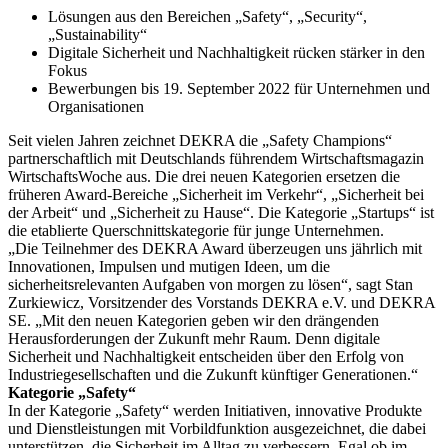
Lösungen aus den Bereichen „Safety“, „Security“,
„Sustainability“
Digitale Sicherheit und Nachhaltigkeit rücken stärker in den
Fokus
Bewerbungen bis 19. September 2022 für Unternehmen und
Organisationen
Seit vielen Jahren zeichnet DEKRA die „Safety Champions“
partnerschaftlich mit Deutschlands führendem Wirtschaftsmagazin
WirtschaftsWoche aus. Die drei neuen Kategorien ersetzen die
früheren Award-Bereiche „Sicherheit im Verkehr“, „Sicherheit bei
der Arbeit“ und „Sicherheit zu Hause“. Die Kategorie „Startups“ ist
die etablierte Querschnittskategorie für junge Unternehmen.
„Die Teilnehmer des DEKRA Award überzeugen uns jährlich mit
Innovationen, Impulsen und mutigen Ideen, um die
sicherheitsrelevanten Aufgaben von morgen zu lösen“, sagt Stan
Zurkiewicz, Vorsitzender des Vorstands DEKRA e.V. und DEKRA
SE. „Mit den neuen Kategorien geben wir den drängenden
Herausforderungen der Zukunft mehr Raum. Denn digitale
Sicherheit und Nachhaltigkeit entscheiden über den Erfolg von
Industriegesellschaften und die Zukunft künftiger Generationen.“
Kategorie „Safety“
In der Kategorie „Safety“ werden Initiativen, innovative Produkte
und Dienstleistungen mit Vorbildfunktion ausgezeichnet, die dabei
unterstützen, die Sicherheit im Alltag zu verbessern. Egal ob im