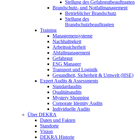
Stellung des Gefahrgutbeauftragten
Brandschutz- und Notfallmanagement
Betrieblicher Brandschutz
Stellung des
Brandschutzbeauftragten
Training
Managemensysteme
Nachhaltigkeit
Arbeitssicherheit
Abfallmanagement
Gefahrgut
ESG Manager
Transport und Logistik
Gesundheit, Sicherheit & Umwelt (HSE)
Expert Audits & Assessments
Standardaudits
Qualitätsaudits
Mystery Shopping
Corporate Identity Audits
Individuelle Audits
Über DEKRA
Daten und Fakten
Standorte
Vision
DEKRA Historie