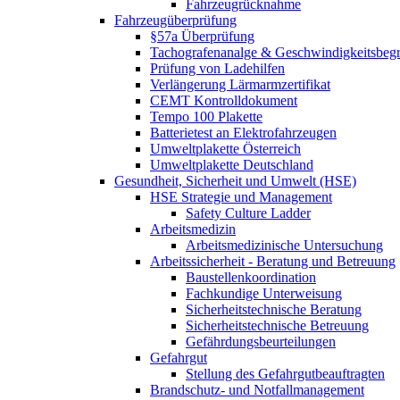
Fahrzeugrücknahme
Fahrzeugüberprüfung
§57a Überprüfung
Tachografenanalge & Geschwindigkeitsbegr
Prüfung von Ladehilfen
Verlängerung Lärmarmzertifikat
CEMT Kontrolldokument
Tempo 100 Plakette
Batterietest an Elektrofahrzeugen
Umweltplakette Österreich
Umweltplakette Deutschland
Gesundheit, Sicherheit und Umwelt (HSE)
HSE Strategie und Management
Safety Culture Ladder
Arbeitsmedizin
Arbeitsmedizinische Untersuchung
Arbeitssicherheit - Beratung und Betreuung
Baustellenkoordination
Fachkundige Unterweisung
Sicherheitstechnische Beratung
Sicherheitstechnische Betreuung
Gefährdungsbeurteilungen
Gefahrgut
Stellung des Gefahrgutbeauftragten
Brandschutz- und Notfallmanagement