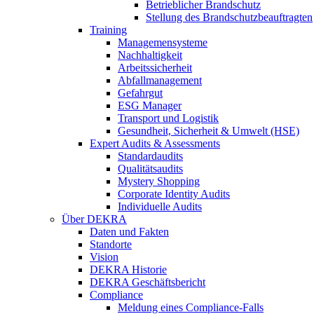
Betrieblicher Brandschutz
Stellung des Brandschutzbeauftragten
Training
Managemensysteme
Nachhaltigkeit
Arbeitssicherheit
Abfallmanagement
Gefahrgut
ESG Manager
Transport und Logistik
Gesundheit, Sicherheit & Umwelt (HSE)
Expert Audits & Assessments
Standardaudits
Qualitätsaudits
Mystery Shopping
Corporate Identity Audits
Individuelle Audits
Über DEKRA
Daten und Fakten
Standorte
Vision
DEKRA Historie
DEKRA Geschäftsbericht
Compliance
Meldung eines Compliance-Falls