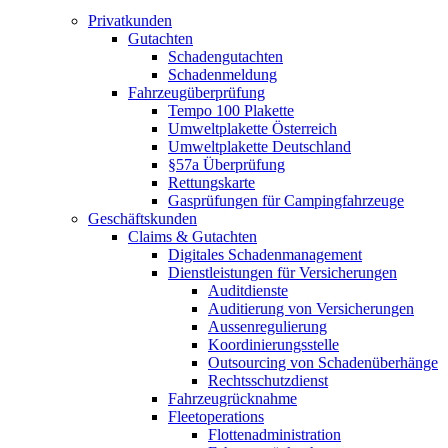
Privatkunden
Gutachten
Schadengutachten
Schadenmeldung
Fahrzeugüberprüfung
Tempo 100 Plakette
Umweltplakette Österreich
Umweltplakette Deutschland
§57a Überprüfung
Rettungskarte
Gasprüfungen für Campingfahrzeuge
Geschäftskunden
Claims & Gutachten
Digitales Schadenmanagement
Dienstleistungen für Versicherungen
Auditdienste
Auditierung von Versicherungen
Aussenregulierung
Koordinierungsstelle
Outsourcing von Schadenüberhänge
Rechtsschutzdienst
Fahrzeugrücknahme
Fleetoperations
Flottenadministration