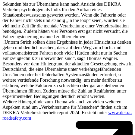
Sekunden bis zur Übernahme kann nach Ansicht des DEKRA
Verkehrspsychologen als Indiz für den Aufbau eines
Situationsbewusstseins gewertet werden. Wenn die Fahrerin oder
der Fahrer nicht stets und ständig „in the loop“ seien, würden sie
viel mehr Zeit für die mentale Verarbeitung einer Verkehrssituation
benötigen. Zudem hätten vier Personen erst gar nicht versucht, die
Fahrzeugsteuerung manuell zu übernehmen.
„Unterm Strich sollten diese Ergebnisse in jeder Hinsicht zu denken
geben und deutlich machen, dass auf dem Weg zum hoch- und
vollautomatisierten Fahren noch viele Hürden nicht nur in Sachen
Fahrzeugtechnik zu überwinden sind“, sagt Thomas Wagner.
Besonders vor dem Hintergrund der aktuellen Gesetzgebung etwa in
Deutschland, die eine Übernahme unter verkehrsgefährdenden
Umständen oder bei fehlerhaften Systemzuständen erfordert, sei
weitere vertiefende Forschung notwendig, um mehr darüber zu
erfahren, welche Faktoren zu schlechten oder gar ausbleibenden
Übernahmen führen. Zudem müsse die Zahl an Realfahrten unter
experimentellen Bedingungen deutlich erhöht werden.
Weitere Hintergründe zum Thema wie auch zu vielen weiteren
Aspekten rund um „Verkehrsräume für Menschen“ finden sich im
DEKRA Verkehrssicherheitsreport 2024. Er steht unter
www.dekra-
roadsafety.com