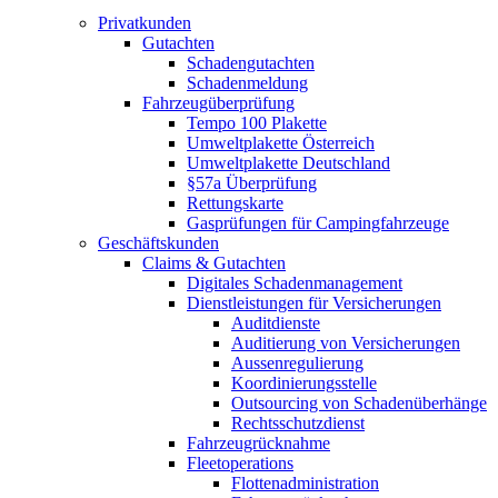
Privatkunden
Gutachten
Schadengutachten
Schadenmeldung
Fahrzeugüberprüfung
Tempo 100 Plakette
Umweltplakette Österreich
Umweltplakette Deutschland
§57a Überprüfung
Rettungskarte
Gasprüfungen für Campingfahrzeuge
Geschäftskunden
Claims & Gutachten
Digitales Schadenmanagement
Dienstleistungen für Versicherungen
Auditdienste
Auditierung von Versicherungen
Aussenregulierung
Koordinierungsstelle
Outsourcing von Schadenüberhänge
Rechtsschutzdienst
Fahrzeugrücknahme
Fleetoperations
Flottenadministration