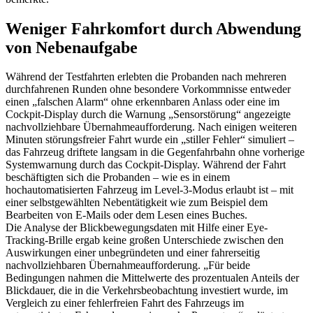
Weniger Fahrkomfort durch Abwendung
von Nebenaufgabe
Während der Testfahrten erlebten die Probanden nach mehreren
durchfahrenen Runden ohne besondere Vorkommnisse entweder
einen „falschen Alarm“ ohne erkennbaren Anlass oder eine im
Cockpit-Display durch die Warnung „Sensorstörung“ angezeigte
nachvollziehbare Übernahmeaufforderung. Nach einigen weiteren
Minuten störungsfreier Fahrt wurde ein „stiller Fehler“ simuliert –
das Fahrzeug driftete langsam in die Gegenfahrbahn ohne vorherige
Systemwarnung durch das Cockpit-Display. Während der Fahrt
beschäftigten sich die Probanden – wie es in einem
hochautomatisierten Fahrzeug im Level-3-Modus erlaubt ist – mit
einer selbstgewählten Nebentätigkeit wie zum Beispiel dem
Bearbeiten von E-Mails oder dem Lesen eines Buches.
Die Analyse der Blickbewegungsdaten mit Hilfe einer Eye-
Tracking-Brille ergab keine großen Unterschiede zwischen den
Auswirkungen einer unbegründeten und einer fahrerseitig
nachvollziehbaren Übernahmeaufforderung. „Für beide
Bedingungen nahmen die Mittelwerte des prozentualen Anteils der
Blickdauer, die in die Verkehrsbeobachtung investiert wurde, im
Vergleich zu einer fehlerfreien Fahrt des Fahrzeugs im