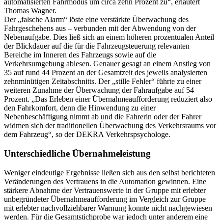
automatisierten Fahrmodus um circa zehn Prozent zu“, erläutert
Thomas Wagner.
Der „falsche Alarm“ löste eine verstärkte Überwachung des
Fahrgeschehens aus – verbunden mit der Abwendung von der
Nebenaufgabe. Dies ließ sich an einem höheren prozentualen Anteil
der Blickdauer auf die für die Fahrzeugsteuerung relevanten
Bereiche im Inneren des Fahrzeugs sowie auf die
Verkehrsumgebung ablesen. Genauer gesagt an einem Anstieg von
35 auf rund 44 Prozent an der Gesamtzeit des jeweils analysierten
zehnminütigen Zeitabschnitts. Der „stille Fehler“ führte zu einer
weiteren Zunahme der Überwachung der Fahraufgabe auf 54
Prozent. „Das Erleben einer Übernahmeaufforderung reduziert also
den Fahrkomfort, denn die Hinwendung zu einer
Nebenbeschäftigung nimmt ab und die Fahrerin oder der Fahrer
widmen sich der traditionellen Überwachung des Verkehrsraums vor
dem Fahrzeug“, so der DEKRA Verkehrspsychologe.
Unterschiedliche Übernahmeleistung
Weniger eindeutige Ergebnisse ließen sich aus den selbst berichteten
Veränderungen des Vertrauens in die Automation gewinnen. Eine
stärkere Abnahme der Vertrauenswerte in der Gruppe mit erlebter
unbegründeter Übernahmeaufforderung im Vergleich zur Gruppe
mit erlebter nachvollziehbarer Warnung konnte nicht nachgewiesen
werden. Für die Gesamtstichprobe war jedoch unter anderem eine