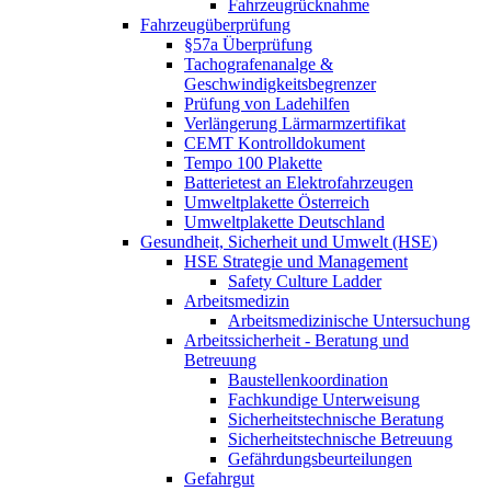
Fahrzeugrücknahme
Fahrzeugüberprüfung
§57a Überprüfung
Tachografenanalge &
Geschwindigkeitsbegrenzer
Prüfung von Ladehilfen
Verlängerung Lärmarmzertifikat
CEMT Kontrolldokument
Tempo 100 Plakette
Batterietest an Elektrofahrzeugen
Umweltplakette Österreich
Umweltplakette Deutschland
Gesundheit, Sicherheit und Umwelt (HSE)
HSE Strategie und Management
Safety Culture Ladder
Arbeitsmedizin
Arbeitsmedizinische Untersuchung
Arbeitssicherheit - Beratung und
Betreuung
Baustellenkoordination
Fachkundige Unterweisung
Sicherheitstechnische Beratung
Sicherheitstechnische Betreuung
Gefährdungsbeurteilungen
Gefahrgut