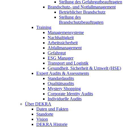
Stellung des Gefahrgutbeauftragten
Brandschutz- und Notfallmanagement
Betrieblicher Brandschutz
Stellung des
Brandschutzbeauftragten
Training
Managemensysteme
Nachhaltigkeit
Arbeitssicherheit
Abfallmanagement
Gefahrgut
ESG Manager
Transport und Logistik
Gesundheit, Sicherheit & Umwelt (HSE)
Expert Audits & Assessments
Standardaudits
Qualitätsaudits
Mystery Shopping
Corporate Identity Audits
Individuelle Audits
Über DEKRA
Daten und Fakten
Standorte
Vision
DEKRA Historie