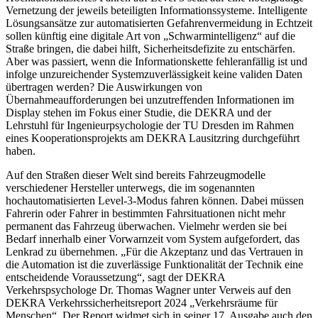
Vernetzung der jeweils beteiligten Informationssysteme. Intelligente
Lösungsansätze zur automatisierten Gefahrenvermeidung in Echtzeit
sollen künftig eine digitale Art von „Schwarmintelligenz“ auf die
Straße bringen, die dabei hilft, Sicherheitsdefizite zu entschärfen.
Aber was passiert, wenn die Informationskette fehleranfällig ist und
infolge unzureichender Systemzuverlässigkeit keine validen Daten
übertragen werden? Die Auswirkungen von
Übernahmeaufforderungen bei unzutreffenden Informationen im
Display stehen im Fokus einer Studie, die DEKRA und der
Lehrstuhl für Ingenieurpsychologie der TU Dresden im Rahmen
eines Kooperationsprojekts am DEKRA Lausitzring durchgeführt
haben.
Auf den Straßen dieser Welt sind bereits Fahrzeugmodelle
verschiedener Hersteller unterwegs, die im sogenannten
hochautomatisierten Level-3-Modus fahren können. Dabei müssen
Fahrerin oder Fahrer in bestimmten Fahrsituationen nicht mehr
permanent das Fahrzeug überwachen. Vielmehr werden sie bei
Bedarf innerhalb einer Vorwarnzeit vom System aufgefordert, das
Lenkrad zu übernehmen. „Für die Akzeptanz und das Vertrauen in
die Automation ist die zuverlässige Funktionalität der Technik eine
entscheidende Voraussetzung“, sagt der DEKRA
Verkehrspsychologe Dr. Thomas Wagner unter Verweis auf den
DEKRA Verkehrssicherheitsreport 2024 „Verkehrsräume für
Menschen“. Der Report widmet sich in seiner 17. Ausgabe auch den