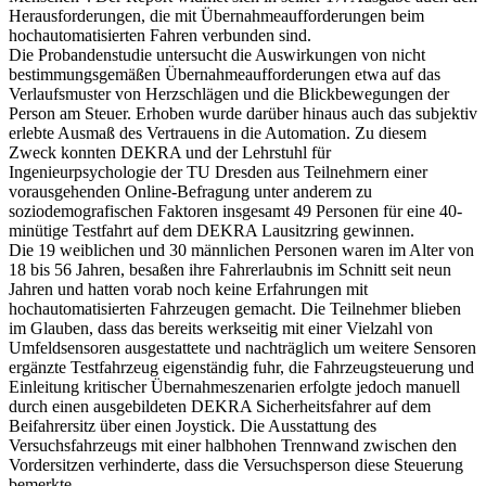
Herausforderungen, die mit Übernahmeaufforderungen beim
hochautomatisierten Fahren verbunden sind.
Die Probandenstudie untersucht die Auswirkungen von nicht
bestimmungsgemäßen Übernahmeaufforderungen etwa auf das
Verlaufsmuster von Herzschlägen und die Blickbewegungen der
Person am Steuer. Erhoben wurde darüber hinaus auch das subjektiv
erlebte Ausmaß des Vertrauens in die Automation. Zu diesem
Zweck konnten DEKRA und der Lehrstuhl für
Ingenieurpsychologie der TU Dresden aus Teilnehmern einer
vorausgehenden Online-Befragung unter anderem zu
soziodemografischen Faktoren insgesamt 49 Personen für eine 40-
minütige Testfahrt auf dem DEKRA Lausitzring gewinnen.
Die 19 weiblichen und 30 männlichen Personen waren im Alter von
18 bis 56 Jahren, besaßen ihre Fahrerlaubnis im Schnitt seit neun
Jahren und hatten vorab noch keine Erfahrungen mit
hochautomatisierten Fahrzeugen gemacht. Die Teilnehmer blieben
im Glauben, dass das bereits werkseitig mit einer Vielzahl von
Umfeldsensoren ausgestattete und nachträglich um weitere Sensoren
ergänzte Testfahrzeug eigenständig fuhr, die Fahrzeugsteuerung und
Einleitung kritischer Übernahmeszenarien erfolgte jedoch manuell
durch einen ausgebildeten DEKRA Sicherheitsfahrer auf dem
Beifahrersitz über einen Joystick. Die Ausstattung des
Versuchsfahrzeugs mit einer halbhohen Trennwand zwischen den
Vordersitzen verhinderte, dass die Versuchsperson diese Steuerung
bemerkte.