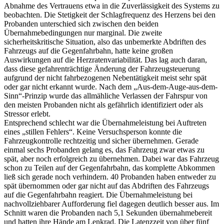
Abnahme des Vertrauens etwa in die Zuverlässigkeit des Systems zu
beobachten. Die Stetigkeit der Schlagfrequenz des Herzens bei den
Probanden unterschied sich zwischen den beiden
Übernahmebedingungen nur marginal. Die zweite
sicherheitskritische Situation, also das unbemerkte Abdriften des
Fahrzeugs auf die Gegenfahrbahn, hatte keine großen
Auswirkungen auf die Herzratenvariabilität. Das lag auch daran,
dass diese gefahrenträchtige Änderung der Fahrzeugsteuerung
aufgrund der nicht fahrbezogenen Nebentätigkeit meist sehr spät
oder gar nicht erkannt wurde. Nach dem „Aus-dem-Auge-aus-dem-
Sinn“-Prinzip wurde das allmähliche Verlassen der Fahrspur von
den meisten Probanden nicht als gefährlich identifiziert oder als
Stressor erlebt.
Entsprechend schlecht war die Übernahmeleistung bei Auftreten
eines „stillen Fehlers“. Keine Versuchsperson konnte die
Fahrzeugkontrolle rechtzeitig und sicher übernehmen. Gerade
einmal sechs Probanden gelang es, das Fahrzeug zwar etwas zu
spät, aber noch erfolgreich zu übernehmen. Dabei war das Fahrzeug
schon zu Teilen auf der Gegenfahrbahn, das komplette Abkommen
ließ sich gerade noch verhindern. 40 Probanden haben entweder zu
spät übernommen oder gar nicht auf das Abdriften des Fahrzeugs
auf die Gegenfahrbahn reagiert. Die Übernahmeleistung bei
nachvollziehbarer Aufforderung fiel dagegen deutlich besser aus. Im
Schnitt waren die Probanden nach 5,1 Sekunden übernahmebereit
und hatten ihre Hände am Lenkrad. Die Latenzzeit von über fünf