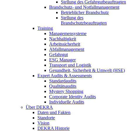
Stellung des Gefahrgutbeauftragten
Brandschutz- und Notfallmanagement
Betrieblicher Brandschutz
Stellung des
Brandschutzbeauftragten
Training
Managemensysteme
Nachhaltigkeit
Arbeitssicherheit
Abfallmanagement
Gefahrgut
ESG Manager
Transport und Logistik
Gesundheit, Sicherheit & Umwelt (HSE)
Expert Audits & Assessments
Standardaudits
Qualitätsaudits
Mystery Shopping
Corporate Identity Audits
Individuelle Audits
Über DEKRA
Daten und Fakten
Standorte
Vision
DEKRA Historie