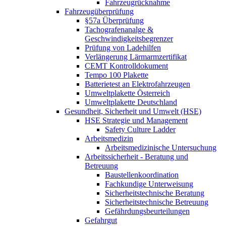
Fahrzeugrücknahme
Fahrzeugüberprüfung
§57a Überprüfung
Tachografenanalge &
Geschwindigkeitsbegrenzer
Prüfung von Ladehilfen
Verlängerung Lärmarmzertifikat
CEMT Kontrolldokument
Tempo 100 Plakette
Batterietest an Elektrofahrzeugen
Umweltplakette Österreich
Umweltplakette Deutschland
Gesundheit, Sicherheit und Umwelt (HSE)
HSE Strategie und Management
Safety Culture Ladder
Arbeitsmedizin
Arbeitsmedizinische Untersuchung
Arbeitssicherheit - Beratung und
Betreuung
Baustellenkoordination
Fachkundige Unterweisung
Sicherheitstechnische Beratung
Sicherheitstechnische Betreuung
Gefährdungsbeurteilungen
Gefahrgut