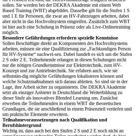
sollen. Sie werden bei der DEKRA Akademie mit einem Web
Based Training (WBT) abgebildet. Dasselbe gilt für die Stufen 1 S
und 1 E für Personen, die zwar an HV-Fahrzeugen arbeiten, dabei
aber nicht in das Hochvoltsystem eingreifen. Zusätzlich zum WBT
ist hier auch eine Schulung in Präsenz oder als Live-Onlinetraining
möglich.
Besondere Gefährdungen erfordern spezielle Kenntnisse
Sollen Beschäftigte direkt an Komponenten des Hochvoltsystems
arbeiten, müssen sie eine Qualifizierung zur „Fachkundigen Person
für HV-Systeme“ nachwei-sen. Dabei handelt es sich um die Stufen
2 S oder 2 E. Teilnehmende erlangen in diesen Schulungen nicht
nur die nötigen Grundkenntnisse zur Elektrotechnik, zum HV-
Konzept und zur Antriebstechnik. Sie erfahren auch, wie sie
selbststän-dig mögliche Gefährdungen lokalisieren können und
welche Schutzmaßnahmen sich daraus ableiten. So sind sie in der
Lage, ihre Arbeit sicher zu organisieren. Die DEKRA Akademie
setzt als einziger Anbieter in Deutschland die Weiterbildung zu
dieser Stufe als innovatives Blended Learning um. Zunächst
erwerben die Teilnehmenden in einem WBT die theoretischen
Grundlagen, die sie anschließend in einem Präsenzteil vertiefen und
um praktische Elemente erweitern.
Teilnahmevoraussetzungen nach Qualifikation und
Berufshintergrund
Wichtig ist, dass auch bei den Stufen 2 S und 2 E noch nicht an