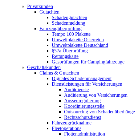
Privatkunden
Gutachten
Schadengutachten
Schadenmeldung
Fahrzeugüberprüfung
Tempo 100 Plakette
Umweltplakette Österreich
Umweltplakette Deutschland
§57a Überprüfung
Rettungskarte
Gasprüfungen für Campingfahrzeuge
Geschäftskunden
Claims & Gutachten
Digitales Schadenmanagement
Dienstleistungen für Versicherungen
Auditdienste
Auditierung von Versicherungen
Aussenregulierung
Koordinierungsstelle
Outsourcing von Schadenüberhänge
Rechtsschutzdienst
Fahrzeugrücknahme
Fleetoperations
Flottenadministration