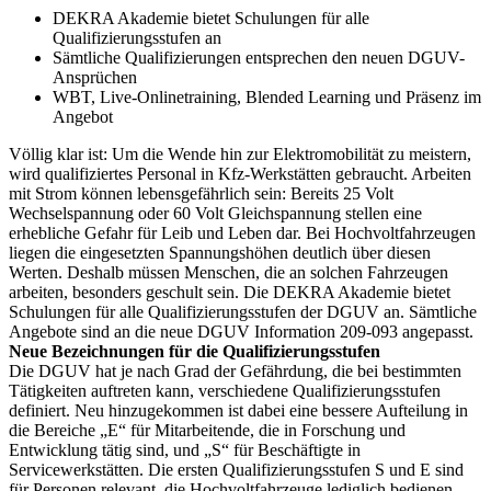
DEKRA Akademie bietet Schulungen für alle
Qualifizierungsstufen an
Sämtliche Qualifizierungen entsprechen den neuen DGUV-
Ansprüchen
WBT, Live-Onlinetraining, Blended Learning und Präsenz im
Angebot
Völlig klar ist: Um die Wende hin zur Elektromobilität zu meistern,
wird qualifiziertes Personal in Kfz-Werkstätten gebraucht. Arbeiten
mit Strom können lebensgefährlich sein: Bereits 25 Volt
Wechselspannung oder 60 Volt Gleichspannung stellen eine
erhebliche Gefahr für Leib und Leben dar. Bei Hochvoltfahrzeugen
liegen die eingesetzten Spannungshöhen deutlich über diesen
Werten. Deshalb müssen Menschen, die an solchen Fahrzeugen
arbeiten, besonders geschult sein. Die DEKRA Akademie bietet
Schulungen für alle Qualifizierungsstufen der DGUV an. Sämtliche
Angebote sind an die neue DGUV Information 209-093 angepasst.
Neue Bezeichnungen für die Qualifizierungsstufen
Die DGUV hat je nach Grad der Gefährdung, die bei bestimmten
Tätigkeiten auftreten kann, verschiedene Qualifizierungsstufen
definiert. Neu hinzugekommen ist dabei eine bessere Aufteilung in
die Bereiche „E“ für Mitarbeitende, die in Forschung und
Entwicklung tätig sind, und „S“ für Beschäftigte in
Servicewerkstätten. Die ersten Qualifizierungsstufen S und E sind
für Personen relevant, die Hochvoltfahrzeuge lediglich bedienen