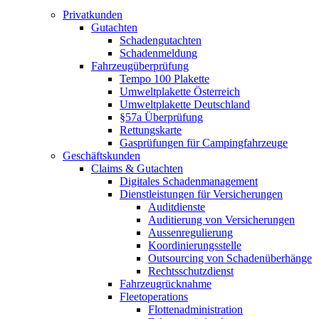
Privatkunden
Gutachten
Schadengutachten
Schadenmeldung
Fahrzeugüberprüfung
Tempo 100 Plakette
Umweltplakette Österreich
Umweltplakette Deutschland
§57a Überprüfung
Rettungskarte
Gasprüfungen für Campingfahrzeuge
Geschäftskunden
Claims & Gutachten
Digitales Schadenmanagement
Dienstleistungen für Versicherungen
Auditdienste
Auditierung von Versicherungen
Aussenregulierung
Koordinierungsstelle
Outsourcing von Schadenüberhänge
Rechtsschutzdienst
Fahrzeugrücknahme
Fleetoperations
Flottenadministration