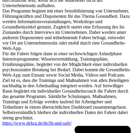
durchführbar sein, wenn sich die Mitarbeiter nicht am
Unternehmenssitz aufhalten.
Das Programm beginnt mit einer Sensibilisierung von Unternehmer,
Führungskräften und Disponenten für das Thema Gesundheit. Dazu
werden Informationsveranstaltungen, Workshops und
Gesundheitszirkel genutzt. Zugleich startet eine Erfassung des Ist-
Zustandes durch Interviews im Unternehmen. Dabei werden unter
anderem Disponenten und teilnehmende Fahrer befragt, entweder
vor Ort am Unternehmenssitz oder mobil durch eine Gesundheits-
Web-App.
Für die Fahrer folgen dann in einer sechswöchigen Anlaufphase
Intensivprogramme: Wissensvermittlung, Trainingspläne,
Ernährungspläne, begleitet von der Möglichkeit einer individuellen
psychosozialen Beratung bei Bedarf. Dabei kommt die Gesundheits-
Web-App zum Einsatz sowie Social Media, Videos und Podcasts.
Ziel ist es, dass die Trainings und Maßnahmen von allen Beteiligten
nachhaltig in den Arbeitsalltag integriert werden. Auf freiwilliger
Basis begleitet ein individueller Gesundheitscoach die Fahrer durch
das gesamte Programm. Sämtliche Schulungen, Maßnahmen,
Trainings und Erfolge werden laufend für Arbeitgeber und
Teilnehmer in einem übersichtlichen Dashboard zusammengefasst.
Selbstverständlich bleiben die individuellen Daten der Fahrer dabei
streng geschützt.
https://www.dekra.de/de/fit-and-safe/