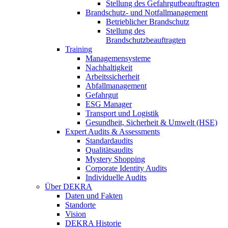
Stellung des Gefahrgutbeauftragten
Brandschutz- und Notfallmanagement
Betrieblicher Brandschutz
Stellung des
Brandschutzbeauftragten
Training
Managemensysteme
Nachhaltigkeit
Arbeitssicherheit
Abfallmanagement
Gefahrgut
ESG Manager
Transport und Logistik
Gesundheit, Sicherheit & Umwelt (HSE)
Expert Audits & Assessments
Standardaudits
Qualitätsaudits
Mystery Shopping
Corporate Identity Audits
Individuelle Audits
Über DEKRA
Daten und Fakten
Standorte
Vision
DEKRA Historie