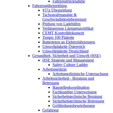
Fahrzeugrücknahme
Fahrzeugüberprüfung
§57a Überprüfung
Tachografenanalge &
Geschwindigkeitsbegrenzer
Prüfung von Ladehilfen
Verlängerung Lärmarmzertifikat
CEMT Kontrolldokument
Tempo 100 Plakette
Batterietest an Elektrofahrzeugen
Umweltplakette Österreich
Umweltplakette Deutschland
Gesundheit, Sicherheit und Umwelt (HSE)
HSE Strategie und Management
Safety Culture Ladder
Arbeitsmedizin
Arbeitsmedizinische Untersuchung
Arbeitssicherheit - Beratung und
Betreuung
Baustellenkoordination
Fachkundige Unterweisung
Sicherheitstechnische Beratung
Sicherheitstechnische Betreuung
Gefährdungsbeurteilungen
Gefahrgut