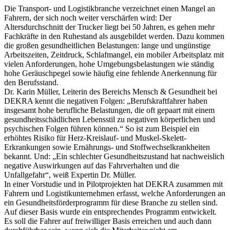
Die Transport- und Logistikbranche verzeichnet einen Mangel an
Fahrern, der sich noch weiter verschärfen wird: Der
Altersdurchschnitt der Trucker liegt bei 50 Jahren, es gehen mehr
Fachkräfte in den Ruhestand als ausgebildet werden. Dazu kommen
die großen gesundheitlichen Belastungen: lange und ungünstige
Arbeitszeiten, Zeitdruck, Schlafmangel, ein mobiler Arbeitsplatz mit
vielen Anforderungen, hohe Umgebungsbelastungen wie ständig
hohe Geräuschpegel sowie häufig eine fehlende Anerkennung für
den Berufsstand.
Dr. Karin Müller, Leiterin des Bereichs Mensch & Gesundheit bei
DEKRA kennt die negativen Folgen: „Berufskraftfahrer haben
insgesamt hohe berufliche Belastungen, die oft gepaart mit einem
gesundheitsschädlichen Lebensstil zu negativen körperlichen und
psychischen Folgen führen können.“ So ist zum Beispiel ein
erhöhtes Risiko für Herz-Kreislauf- und Muskel-Skelett-
Erkrankungen sowie Ernährungs- und Stoffwechselkrankheiten
bekannt. Und: „Ein schlechter Gesundheitszustand hat nachweislich
negative Auswirkungen auf das Fahrverhalten und die
Unfallgefahr“, weiß Expertin Dr. Müller.
In einer Vorstudie und in Pilotprojekten hat DEKRA zusammen mit
Fahrern und Logistikunternehmen erfasst, welche Anforderungen an
ein Gesundheitsförderprogramm für diese Branche zu stellen sind.
Auf dieser Basis wurde ein entsprechendes Programm entwickelt.
Es soll die Fahrer auf freiwilliger Basis erreichen und auch dann