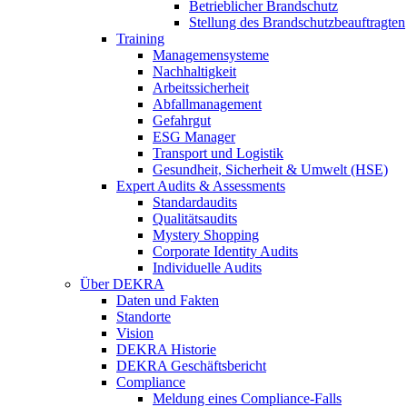
Betrieblicher Brandschutz
Stellung des Brandschutzbeauftragten
Training
Managemensysteme
Nachhaltigkeit
Arbeitssicherheit
Abfallmanagement
Gefahrgut
ESG Manager
Transport und Logistik
Gesundheit, Sicherheit & Umwelt (HSE)
Expert Audits & Assessments
Standardaudits
Qualitätsaudits
Mystery Shopping
Corporate Identity Audits
Individuelle Audits
Über DEKRA
Daten und Fakten
Standorte
Vision
DEKRA Historie
DEKRA Geschäftsbericht
Compliance
Meldung eines Compliance-Falls