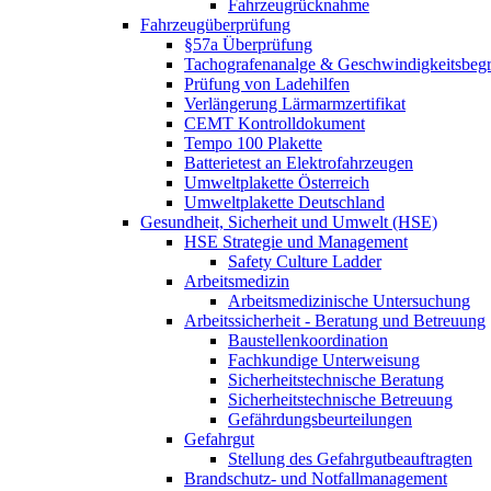
Fahrzeugrücknahme
Fahrzeugüberprüfung
§57a Überprüfung
Tachografenanalge & Geschwindigkeitsbegr
Prüfung von Ladehilfen
Verlängerung Lärmarmzertifikat
CEMT Kontrolldokument
Tempo 100 Plakette
Batterietest an Elektrofahrzeugen
Umweltplakette Österreich
Umweltplakette Deutschland
Gesundheit, Sicherheit und Umwelt (HSE)
HSE Strategie und Management
Safety Culture Ladder
Arbeitsmedizin
Arbeitsmedizinische Untersuchung
Arbeitssicherheit - Beratung und Betreuung
Baustellenkoordination
Fachkundige Unterweisung
Sicherheitstechnische Beratung
Sicherheitstechnische Betreuung
Gefährdungsbeurteilungen
Gefahrgut
Stellung des Gefahrgutbeauftragten
Brandschutz- und Notfallmanagement