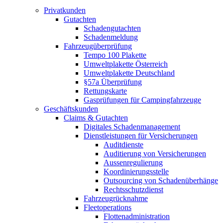
Privatkunden
Gutachten
Schadengutachten
Schadenmeldung
Fahrzeugüberprüfung
Tempo 100 Plakette
Umweltplakette Österreich
Umweltplakette Deutschland
§57a Überprüfung
Rettungskarte
Gasprüfungen für Campingfahrzeuge
Geschäftskunden
Claims & Gutachten
Digitales Schadenmanagement
Dienstleistungen für Versicherungen
Auditdienste
Auditierung von Versicherungen
Aussenregulierung
Koordinierungsstelle
Outsourcing von Schadenüberhänge
Rechtsschutzdienst
Fahrzeugrücknahme
Fleetoperations
Flottenadministration