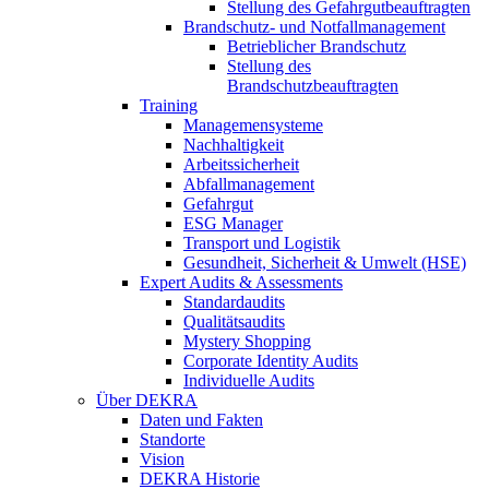
Stellung des Gefahrgutbeauftragten
Brandschutz- und Notfallmanagement
Betrieblicher Brandschutz
Stellung des
Brandschutzbeauftragten
Training
Managemensysteme
Nachhaltigkeit
Arbeitssicherheit
Abfallmanagement
Gefahrgut
ESG Manager
Transport und Logistik
Gesundheit, Sicherheit & Umwelt (HSE)
Expert Audits & Assessments
Standardaudits
Qualitätsaudits
Mystery Shopping
Corporate Identity Audits
Individuelle Audits
Über DEKRA
Daten und Fakten
Standorte
Vision
DEKRA Historie