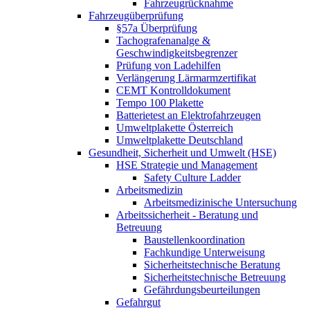
Fahrzeugrücknahme
Fahrzeugüberprüfung
§57a Überprüfung
Tachografenanalge &
Geschwindigkeitsbegrenzer
Prüfung von Ladehilfen
Verlängerung Lärmarmzertifikat
CEMT Kontrolldokument
Tempo 100 Plakette
Batterietest an Elektrofahrzeugen
Umweltplakette Österreich
Umweltplakette Deutschland
Gesundheit, Sicherheit und Umwelt (HSE)
HSE Strategie und Management
Safety Culture Ladder
Arbeitsmedizin
Arbeitsmedizinische Untersuchung
Arbeitssicherheit - Beratung und
Betreuung
Baustellenkoordination
Fachkundige Unterweisung
Sicherheitstechnische Beratung
Sicherheitstechnische Betreuung
Gefährdungsbeurteilungen
Gefahrgut