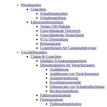
Privatkunden
Gutachten
Schadengutachten
Schadenmeldung
Fahrzeugüberprüfung
Tempo 100 Plakette
Umweltplakette Österreich
Umweltplakette Deutschland
§57a Überprüfung
Rettungskarte
Gasprüfungen für Campingfahrzeuge
Geschäftskunden
Claims & Gutachten
Digitales Schadenmanagement
Dienstleistungen für Versicherungen
Auditdienste
Auditierung von Versicherungen
Aussenregulierung
Koordinierungsstelle
Outsourcing von Schadenüberhänge
Rechtsschutzdienst
Fahrzeugrücknahme
Fleetoperations
Flottenadministration