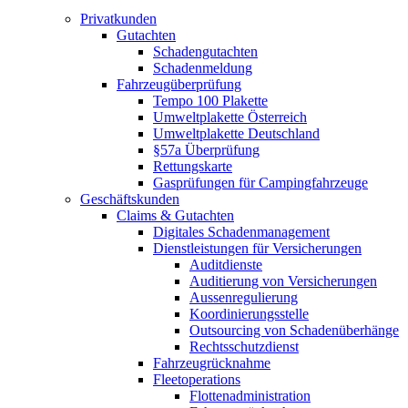
Privatkunden
Gutachten
Schadengutachten
Schadenmeldung
Fahrzeugüberprüfung
Tempo 100 Plakette
Umweltplakette Österreich
Umweltplakette Deutschland
§57a Überprüfung
Rettungskarte
Gasprüfungen für Campingfahrzeuge
Geschäftskunden
Claims & Gutachten
Digitales Schadenmanagement
Dienstleistungen für Versicherungen
Auditdienste
Auditierung von Versicherungen
Aussenregulierung
Koordinierungsstelle
Outsourcing von Schadenüberhänge
Rechtsschutzdienst
Fahrzeugrücknahme
Fleetoperations
Flottenadministration