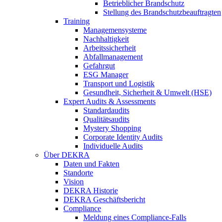
Betrieblicher Brandschutz
Stellung des Brandschutzbeauftragten
Training
Managemensysteme
Nachhaltigkeit
Arbeitssicherheit
Abfallmanagement
Gefahrgut
ESG Manager
Transport und Logistik
Gesundheit, Sicherheit & Umwelt (HSE)
Expert Audits & Assessments
Standardaudits
Qualitätsaudits
Mystery Shopping
Corporate Identity Audits
Individuelle Audits
Über DEKRA
Daten und Fakten
Standorte
Vision
DEKRA Historie
DEKRA Geschäftsbericht
Compliance
Meldung eines Compliance-Falls