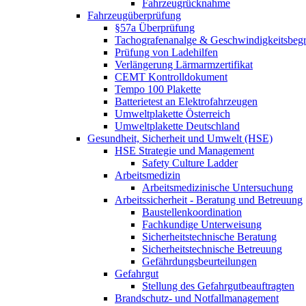
Fahrzeugrücknahme
Fahrzeugüberprüfung
§57a Überprüfung
Tachografenanalge & Geschwindigkeitsbegr
Prüfung von Ladehilfen
Verlängerung Lärmarmzertifikat
CEMT Kontrolldokument
Tempo 100 Plakette
Batterietest an Elektrofahrzeugen
Umweltplakette Österreich
Umweltplakette Deutschland
Gesundheit, Sicherheit und Umwelt (HSE)
HSE Strategie und Management
Safety Culture Ladder
Arbeitsmedizin
Arbeitsmedizinische Untersuchung
Arbeitssicherheit - Beratung und Betreuung
Baustellenkoordination
Fachkundige Unterweisung
Sicherheitstechnische Beratung
Sicherheitstechnische Betreuung
Gefährdungsbeurteilungen
Gefahrgut
Stellung des Gefahrgutbeauftragten
Brandschutz- und Notfallmanagement