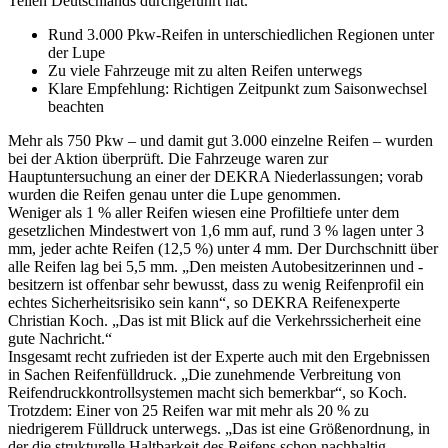
Teilen Deutschlands durchgeführt hat.
Rund 3.000 Pkw-Reifen in unterschiedlichen Regionen unter
der Lupe
Zu viele Fahrzeuge mit zu alten Reifen unterwegs
Klare Empfehlung: Richtigen Zeitpunkt zum Saisonwechsel
beachten
Mehr als 750 Pkw – und damit gut 3.000 einzelne Reifen – wurden
bei der Aktion überprüft. Die Fahrzeuge waren zur
Hauptuntersuchung an einer der DEKRA Niederlassungen; vorab
wurden die Reifen genau unter die Lupe genommen.
Weniger als 1 % aller Reifen wiesen eine Profiltiefe unter dem
gesetzlichen Mindestwert von 1,6 mm auf, rund 3 % lagen unter 3
mm, jeder achte Reifen (12,5 %) unter 4 mm. Der Durchschnitt über
alle Reifen lag bei 5,5 mm. „Den meisten Autobesitzerinnen und -
besitzern ist offenbar sehr bewusst, dass zu wenig Reifenprofil ein
echtes Sicherheitsrisiko sein kann“, so DEKRA Reifenexperte
Christian Koch. „Das ist mit Blick auf die Verkehrssicherheit eine
gute Nachricht.“
Insgesamt recht zufrieden ist der Experte auch mit den Ergebnissen
in Sachen Reifenfülldruck. „Die zunehmende Verbreitung von
Reifendruckkontrollsystemen macht sich bemerkbar“, so Koch.
Trotzdem: Einer von 25 Reifen war mit mehr als 20 % zu
niedrigerem Fülldruck unterwegs. „Das ist eine Größenordnung, in
der die strukturelle Haltbarkeit des Reifens schon nachhaltig