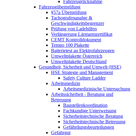
Fahrzeugrücknahme
Fahrzeugüberprüfung
§57a Überprüfung
Tachografenanalge &
Geschwindigkeitsbegrenzer
Prüfung von Ladehilfen
Verlängerung Lärmarmzertifikat
CEMT Kontrolldokument
Tempo 100 Plakette
Batterietest an Elektrofahrzeugen
Umweltplakette Österreich
Umweltplakette Deutschland
Gesundheit, Sicherheit und Umwelt (HSE)
HSE Strategie und Management
Safety Culture Ladder
Arbeitsmedizin
Arbeitsmedizinische Untersuchung
Arbeitssicherheit - Beratung und
Betreuung
Baustellenkoordination
Fachkundige Unterweisung
Sicherheitstechnische Beratung
Sicherheitstechnische Betreuung
Gefährdungsbeurteilungen
Gefahrgut