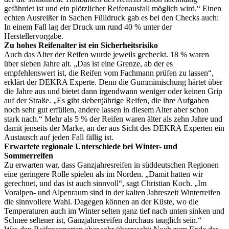
gefährdet ist und ein plötzlicher Reifenausfall möglich wird.“ Einen
echten Ausreißer in Sachen Fülldruck gab es bei den Checks auch:
In einem Fall lag der Druck um rund 40 % unter der
Herstellervorgabe.
Zu hohes Reifenalter ist ein Sicherheitsrisiko
Auch das Alter der Reifen wurde jeweils gecheckt. 18 % waren
über sieben Jahre alt. „Das ist eine Grenze, ab der es
empfehlenswert ist, die Reifen vom Fachmann prüfen zu lassen“,
erklärt der DEKRA Experte. Denn die Gummimischung härtet über
die Jahre aus und bietet dann irgendwann weniger oder keinen Grip
auf der Straße. „Es gibt siebenjährige Reifen, die ihre Aufgaben
noch sehr gut erfüllen, andere lassen in diesem Alter aber schon
stark nach.“ Mehr als 5 % der Reifen waren älter als zehn Jahre und
damit jenseits der Marke, an der aus Sicht des DEKRA Experten ein
Austausch auf jeden Fall fällig ist.
Erwartete regionale Unterschiede bei Winter- und
Sommerreifen
Zu erwarten war, dass Ganzjahresreifen in süddeutschen Regionen
eine geringere Rolle spielen als im Norden. „Damit hatten wir
gerechnet, und das ist auch sinnvoll“, sagt Christian Koch. „Im
Voralpen- und Alpenraum sind in der kalten Jahreszeit Winterreifen
die sinnvollere Wahl. Dagegen können an der Küste, wo die
Temperaturen auch im Winter selten ganz tief nach unten sinken und
Schnee seltener ist, Ganzjahresreifen durchaus tauglich sein.“