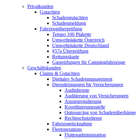
Privatkunden
Gutachten
Schadengutachten
Schadenmeldung
Fahrzeugüberprüfung
Tempo 100 Plakette
Umweltplakette Österreich
Umweltplakette Deutschland
§57a Überprüfung
Rettungskarte
Gasprüfungen für Campingfahrzeuge
Geschäftskunden
Claims & Gutachten
Digitales Schadenmanagement
Dienstleistungen für Versicherungen
Auditdienste
Auditierung von Versicherungen
Aussenregulierung
Koordinierungsstelle
Outsourcing von Schadenüberhänge
Rechtsschutzdienst
Fahrzeugrücknahme
Fleetoperations
Flottenadministration