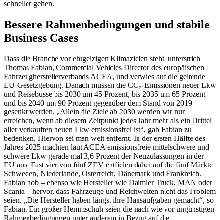
schneller gehen.
Bessere Rahmenbedingungen und stabile
Business Cases
Dass die Branche vor ehrgeizigen Klimazielen steht, unterstrich
Thomas Fabian, Commercial Vehicles Director des europäischen
Fahrzeugherstellerverbands ACEA, und verwies auf die geltende
EU-Gesetzgebung. Danach müssen die CO₂-Emissionen neuer Lkw
und Reisebusse bis 2030 um 45 Prozent, bis 2035 um 65 Prozent
und bis 2040 um 90 Prozent gegenüber dem Stand von 2019
gesenkt werden. „Allein die Ziele ab 2030 werden wir nur
erreichen, wenn ab diesem Zeitpunkt jedes Jahr mehr als ein Drittel
aller verkauften neuen Lkw emissionsfrei ist“, gab Fabian zu
bedenken. Hiervon sei man weit entfernt. In der ersten Hälfte des
Jahres 2025 machten laut ACEA emissionsfreie mittelschwere und
schwere Lkw gerade mal 3,6 Prozent der Neuzulassungen in der
EU aus. Fast vier von fünf ZEV entfielen dabei auf die fünf Märkte
Schweden, Niederlande, Österreich, Dänemark und Frankreich.
Fabian hob – ebenso wie Hersteller wie Daimler Truck, MAN oder
Scania – hervor, dass Fahrzeuge und Reichweiten nicht das Problem
seien. „Die Hersteller haben längst ihre Hausaufgaben gemacht“, so
Fabian. Ein großer Hemmschuh seien die nach wie vor ungünstigen
Rahmenbedingungen unter anderem in Bezug auf die