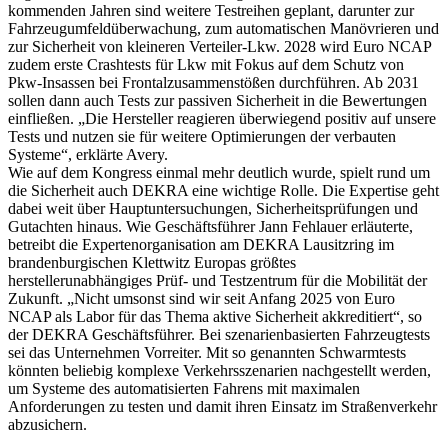
kommenden Jahren sind weitere Testreihen geplant, darunter zur
Fahrzeugumfeldüberwachung, zum automatischen Manövrieren und
zur Sicherheit von kleineren Verteiler-Lkw. 2028 wird Euro NCAP
zudem erste Crashtests für Lkw mit Fokus auf dem Schutz von
Pkw-Insassen bei Frontalzusammenstößen durchführen. Ab 2031
sollen dann auch Tests zur passiven Sicherheit in die Bewertungen
einfließen. „Die Hersteller reagieren überwiegend positiv auf unsere
Tests und nutzen sie für weitere Optimierungen der verbauten
Systeme“, erklärte Avery.
Wie auf dem Kongress einmal mehr deutlich wurde, spielt rund um
die Sicherheit auch DEKRA eine wichtige Rolle. Die Expertise geht
dabei weit über Hauptuntersuchungen, Sicherheitsprüfungen und
Gutachten hinaus. Wie Geschäftsführer Jann Fehlauer erläuterte,
betreibt die Expertenorganisation am DEKRA Lausitzring im
brandenburgischen Klettwitz Europas größtes
herstellerunabhängiges Prüf- und Testzentrum für die Mobilität der
Zukunft. „Nicht umsonst sind wir seit Anfang 2025 von Euro
NCAP als Labor für das Thema aktive Sicherheit akkreditiert“, so
der DEKRA Geschäftsführer. Bei szenarienbasierten Fahrzeugtests
sei das Unternehmen Vorreiter. Mit so genannten Schwarmtests
könnten beliebig komplexe Verkehrsszenarien nachgestellt werden,
um Systeme des automatisierten Fahrens mit maximalen
Anforderungen zu testen und damit ihren Einsatz im Straßenverkehr
abzusichern.