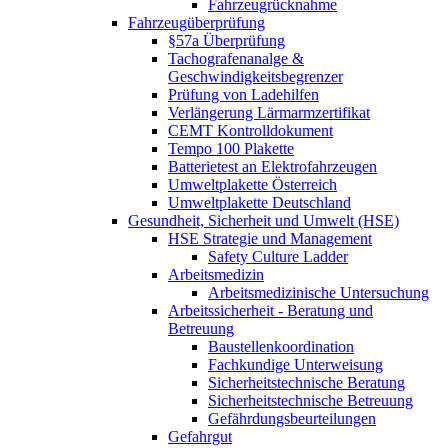
Fahrzeugrücknahme
Fahrzeugüberprüfung
§57a Überprüfung
Tachografenanalge &
Geschwindigkeitsbegrenzer
Prüfung von Ladehilfen
Verlängerung Lärmarmzertifikat
CEMT Kontrolldokument
Tempo 100 Plakette
Batterietest an Elektrofahrzeugen
Umweltplakette Österreich
Umweltplakette Deutschland
Gesundheit, Sicherheit und Umwelt (HSE)
HSE Strategie und Management
Safety Culture Ladder
Arbeitsmedizin
Arbeitsmedizinische Untersuchung
Arbeitssicherheit - Beratung und
Betreuung
Baustellenkoordination
Fachkundige Unterweisung
Sicherheitstechnische Beratung
Sicherheitstechnische Betreuung
Gefährdungsbeurteilungen
Gefahrgut