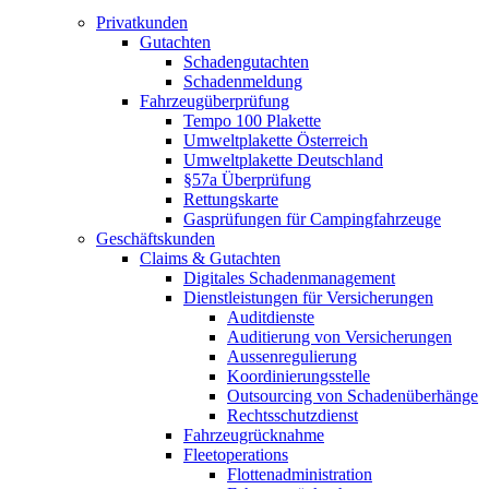
Privatkunden
Gutachten
Schadengutachten
Schadenmeldung
Fahrzeugüberprüfung
Tempo 100 Plakette
Umweltplakette Österreich
Umweltplakette Deutschland
§57a Überprüfung
Rettungskarte
Gasprüfungen für Campingfahrzeuge
Geschäftskunden
Claims & Gutachten
Digitales Schadenmanagement
Dienstleistungen für Versicherungen
Auditdienste
Auditierung von Versicherungen
Aussenregulierung
Koordinierungsstelle
Outsourcing von Schadenüberhänge
Rechtsschutzdienst
Fahrzeugrücknahme
Fleetoperations
Flottenadministration