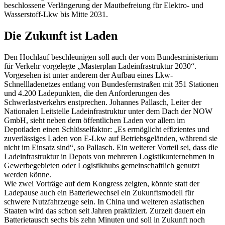
beschlossene Verlängerung der Mautbefreiung für Elektro- und
Wasserstoff-Lkw bis Mitte 2031.
Die Zukunft ist Laden
Den Hochlauf beschleunigen soll auch der vom Bundesministerium
für Verkehr vorgelegte „Masterplan Ladeinfrastruktur 2030“.
Vorgesehen ist unter anderem der Aufbau eines Lkw-
Schnellladenetzes entlang von Bundesfernstraßen mit 351 Stationen
und 4.200 Ladepunkten, die den Anforderungen des
Schwerlastverkehrs enstprechen. Johannes Pallasch, Leiter der
Nationalen Leitstelle Ladeinfrastruktur unter dem Dach der NOW
GmbH, sieht neben dem öffentlichen Laden vor allem im
Depotladen einen Schlüsselfaktor: „Es ermöglicht effizientes und
zuverlässiges Laden von E-Lkw auf Betriebsgeländen, während sie
nicht im Einsatz sind“, so Pallasch. Ein weiterer Vorteil sei, dass die
Ladeinfrastruktur in Depots von mehreren Logistikunternehmen in
Gewerbegebieten oder Logistikhubs gemeinschaftlich genutzt
werden könne.
Wie zwei Vorträge auf dem Kongress zeigten, könnte statt der
Ladepause auch ein Batteriewechsel ein Zukunftsmodell für
schwere Nutzfahrzeuge sein. In China und weiteren asiatischen
Staaten wird das schon seit Jahren praktiziert. Zurzeit dauert ein
Batterietausch sechs bis zehn Minuten und soll in Zukunft noch