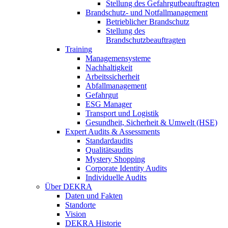
Stellung des Gefahrgutbeauftragten
Brandschutz- und Notfallmanagement
Betrieblicher Brandschutz
Stellung des
Brandschutzbeauftragten
Training
Managemensysteme
Nachhaltigkeit
Arbeitssicherheit
Abfallmanagement
Gefahrgut
ESG Manager
Transport und Logistik
Gesundheit, Sicherheit & Umwelt (HSE)
Expert Audits & Assessments
Standardaudits
Qualitätsaudits
Mystery Shopping
Corporate Identity Audits
Individuelle Audits
Über DEKRA
Daten und Fakten
Standorte
Vision
DEKRA Historie