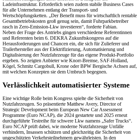
Ladeinfrastruktur. Erforderlich seien zudem stabile Business Cases
für alle Unternehmen entlang der Transport- und
Wertschöpfungsketten. „Der Benefit muss für wirtschaftlich rentable
Gesamtbetriebskosten groß genug sein, damit Fuhrparkbetreiber
rasch in Zero-Emission-Lkw investieren“, forderte Fabian.
Neben der Frage des Antriebs gingen verschiedene Referentinnen
und Referenten beim 6. DEKRA Zukunftskongress auf die
Herausforderungen und Chancen ein, die sich für Zulieferer und
Trailerhersteller aus der Elektrifizierung, Automatisierung und
Digitalisierung der Nutzfahrzeuge für das eigene Produkt-Portfolio
ergeben. So zeigten Anbieter wie Knorr-Bremse, SAF-Holland,
Kögel, Schmitz Cargobull, Krone oder BPW Bergische Achsen auf,
mit welchen Konzepten sie dem Umbruch begegnen.
Verlässlichkeit automatisierter Systeme
Eine wichtige Rolle beim Kongress spielte die Sicherheit von
Nutzfahrzeugen. So präsentierte Matthew Avery, Director of
Strategic Development beim European New Car Assessment
Programme (Euro NCAP), die 2024 gestartete und 2025 erneut
durchgeführte Testreihe für schwere Lkw namens „Safer Trucks“.
Euro NCAP prüft dabei, wie moderne Nutzfahrzeuge Unfälle
verhindern, Insassen schützen und gleichzeitig die Sicherheit von
ungeschützten Verkehrsteilnehmern gewährleisten. In den