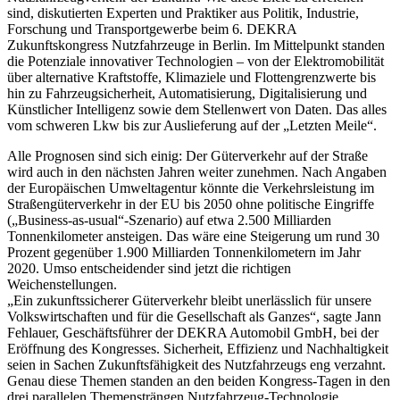
sind, diskutierten Experten und Praktiker aus Politik, Industrie,
Forschung und Transportgewerbe beim 6. DEKRA
Zukunftskongress Nutzfahrzeuge in Berlin. Im Mittelpunkt standen
die Potenziale innovativer Technologien – von der Elektromobilität
über alternative Kraftstoffe, Klimaziele und Flottengrenzwerte bis
hin zu Fahrzeugsicherheit, Automatisierung, Digitalisierung und
Künstlicher Intelligenz sowie dem Stellenwert von Daten. Das alles
vom schweren Lkw bis zur Auslieferung auf der „Letzten Meile“.
Alle Prognosen sind sich einig: Der Güterverkehr auf der Straße
wird auch in den nächsten Jahren weiter zunehmen. Nach Angaben
der Europäischen Umweltagentur könnte die Verkehrsleistung im
Straßengüterverkehr in der EU bis 2050 ohne politische Eingriffe
(„Business-as-usual“-Szenario) auf etwa 2.500 Milliarden
Tonnenkilometer ansteigen. Das wäre eine Steigerung um rund 30
Prozent gegenüber 1.900 Milliarden Tonnenkilometern im Jahr
2020. Umso entscheidender sind jetzt die richtigen
Weichenstellungen.
„Ein zukunftssicherer Güterverkehr bleibt unerlässlich für unsere
Volkswirtschaften und für die Gesellschaft als Ganzes“, sagte Jann
Fehlauer, Geschäftsführer der DEKRA Automobil GmbH, bei der
Eröffnung des Kongresses. Sicherheit, Effizienz und Nachhaltigkeit
seien in Sachen Zukunftsfähigkeit des Nutzfahrzeugs eng verzahnt.
Genau diese Themen standen an den beiden Kongress-Tagen in den
drei parallelen Themensträngen Nutzfahrzeug-Technologie,