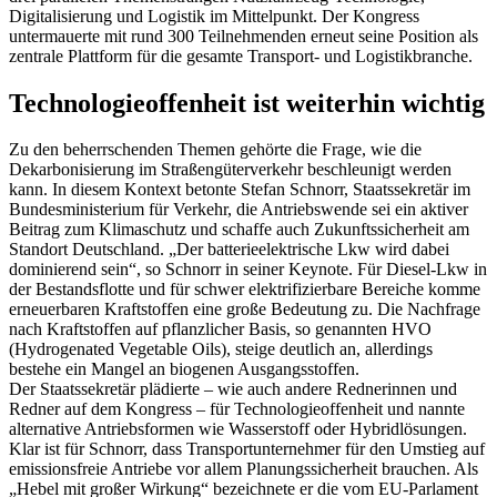
Digitalisierung und Logistik im Mittelpunkt. Der Kongress
untermauerte mit rund 300 Teilnehmenden erneut seine Position als
zentrale Plattform für die gesamte Transport- und Logistikbranche.
Technologieoffenheit ist weiterhin wichtig
Zu den beherrschenden Themen gehörte die Frage, wie die
Dekarbonisierung im Straßengüterverkehr beschleunigt werden
kann. In diesem Kontext betonte Stefan Schnorr, Staatssekretär im
Bundesministerium für Verkehr, die Antriebswende sei ein aktiver
Beitrag zum Klimaschutz und schaffe auch Zukunftssicherheit am
Standort Deutschland. „Der batterieelektrische Lkw wird dabei
dominierend sein“, so Schnorr in seiner Keynote. Für Diesel-Lkw in
der Bestandsflotte und für schwer elektrifizierbare Bereiche komme
erneuerbaren Kraftstoffen eine große Bedeutung zu. Die Nachfrage
nach Kraftstoffen auf pflanzlicher Basis, so genannten HVO
(Hydrogenated Vegetable Oils), steige deutlich an, allerdings
bestehe ein Mangel an biogenen Ausgangsstoffen.
Der Staatssekretär plädierte – wie auch andere Rednerinnen und
Redner auf dem Kongress – für Technologieoffenheit und nannte
alternative Antriebsformen wie Wasserstoff oder Hybridlösungen.
Klar ist für Schnorr, dass Transportunternehmer für den Umstieg auf
emissionsfreie Antriebe vor allem Planungssicherheit brauchen. Als
„Hebel mit großer Wirkung“ bezeichnete er die vom EU-Parlament