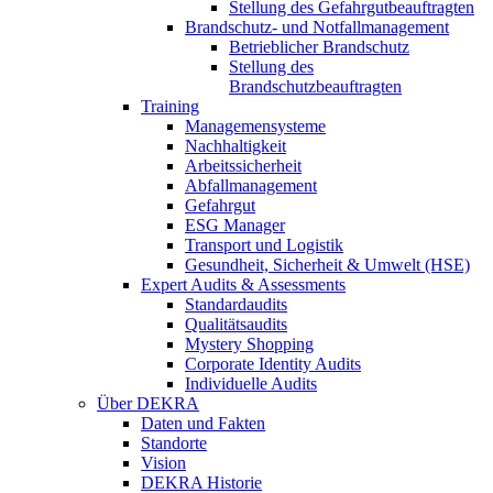
Stellung des Gefahrgutbeauftragten
Brandschutz- und Notfallmanagement
Betrieblicher Brandschutz
Stellung des
Brandschutzbeauftragten
Training
Managemensysteme
Nachhaltigkeit
Arbeitssicherheit
Abfallmanagement
Gefahrgut
ESG Manager
Transport und Logistik
Gesundheit, Sicherheit & Umwelt (HSE)
Expert Audits & Assessments
Standardaudits
Qualitätsaudits
Mystery Shopping
Corporate Identity Audits
Individuelle Audits
Über DEKRA
Daten und Fakten
Standorte
Vision
DEKRA Historie