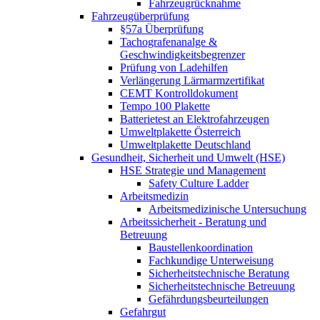
Fahrzeugrücknahme
Fahrzeugüberprüfung
§57a Überprüfung
Tachografenanalge &
Geschwindigkeitsbegrenzer
Prüfung von Ladehilfen
Verlängerung Lärmarmzertifikat
CEMT Kontrolldokument
Tempo 100 Plakette
Batterietest an Elektrofahrzeugen
Umweltplakette Österreich
Umweltplakette Deutschland
Gesundheit, Sicherheit und Umwelt (HSE)
HSE Strategie und Management
Safety Culture Ladder
Arbeitsmedizin
Arbeitsmedizinische Untersuchung
Arbeitssicherheit - Beratung und
Betreuung
Baustellenkoordination
Fachkundige Unterweisung
Sicherheitstechnische Beratung
Sicherheitstechnische Betreuung
Gefährdungsbeurteilungen
Gefahrgut