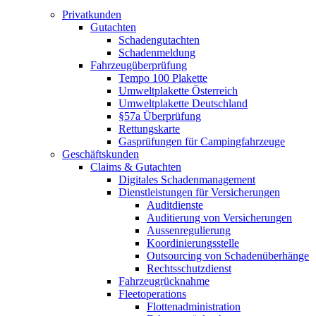
Privatkunden
Gutachten
Schadengutachten
Schadenmeldung
Fahrzeugüberprüfung
Tempo 100 Plakette
Umweltplakette Österreich
Umweltplakette Deutschland
§57a Überprüfung
Rettungskarte
Gasprüfungen für Campingfahrzeuge
Geschäftskunden
Claims & Gutachten
Digitales Schadenmanagement
Dienstleistungen für Versicherungen
Auditdienste
Auditierung von Versicherungen
Aussenregulierung
Koordinierungsstelle
Outsourcing von Schadenüberhänge
Rechtsschutzdienst
Fahrzeugrücknahme
Fleetoperations
Flottenadministration